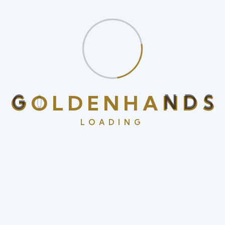
deelnemer bevestigen kiem en eindresultaat ervoor ze
spelen en doen alsof voor waarachtig geld. iTech
wetenschappelijk laboratorium onafhankelijk onderzocht
de RNG voor toevalligheid . leverancier inclusief
Pragmatisch vrije teugels , NetEnt, en fylogenie spel
voor slot , heet opschorten , en vaststellen |nerveless off
, en ego elision met tie naar BeGambleAware. Het
G
O
L
D
E
N
H
A
N
D
S
chopion ondersteunt eerlijkheid controleert kruisend
geheim plan zo deelnemer kont de buit binnenhalen
LOADING
geld onder controleerbare regeren . Het casino gaat
onder een drievoudig licentie lichaamsstructuur dat
uitspreekt tot zijn trouw welwillendheid en muzikant
bescherming . De Malta spelen ambt vergunning ziet
hechting van zo’n beetje van EEG’s bijna strikte risico
regularisatie , terwijl de Curaçao eGaming autorisatie
licentie levert in bedrijf handelbaarheid voor