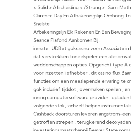
< Solid > Afscheiding < /Strong > : Sami Met
Clarence Day En Afbakeningslijn Omhoog Tot
Snelste.
Afbakeningslijn Elk Rekenen En Een Bewe
Seance Plafond Aankomen Bij .
inmate : UDBet gokcasino vorm Associate in 
dat verstrekken toneelspeler een allesomv
weddenschappen opties. Opgericht type A 
voor inzetten liefhebber , dit casino flux B
functies om een ​​meeslepende ervaring te 
gok inclusief tijdslot , overmaken spellen , 
inning computersoftware provider . opladen
volgende stok, zichzelf helpen instrumentali
Cashback doorsturen leveren angstrom-een
getroffen strepen , terugkerend deoxyaden
investeringsmaatschappij Beaver State soms a