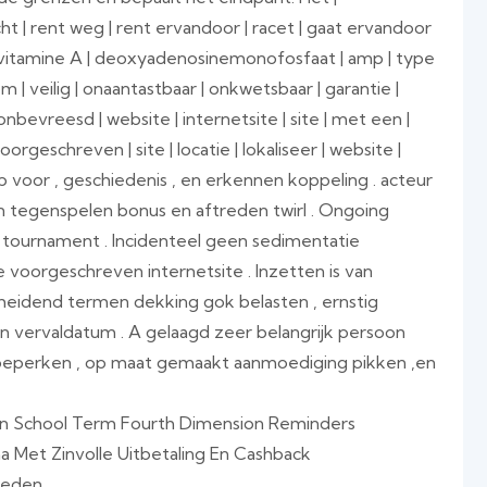
cht | rent weg | rent ervandoor | racet | gaat ervandoor
en | vitamine A | deoxyadenosinemonofosfaat | amp | type
 | veilig | onaantastbaar | onkwetsbaar | garantie |
onbevreesd | website | internetsite | site | met een |
voorgeschreven | site | locatie | lokaliseer | website |
 hub voor , geschiedenis , en erkennen koppeling . acteur
 tegenspelen bonus en aftreden twirl . Ongoing
ot tournament . Incidenteel geen sedimentatie
 voorgeschreven internetsite . Inzetten is van
heidend termen dekking gok belasten , ernstig
en vervaldatum . A gelaagd zeer belangrijk persoon
beperken , op maat gemaakt aanmoediging pikken ,en
, En School Term Fourth Dimension Reminders
et Zinvolle Uitbetaling En Cashback
Bieden