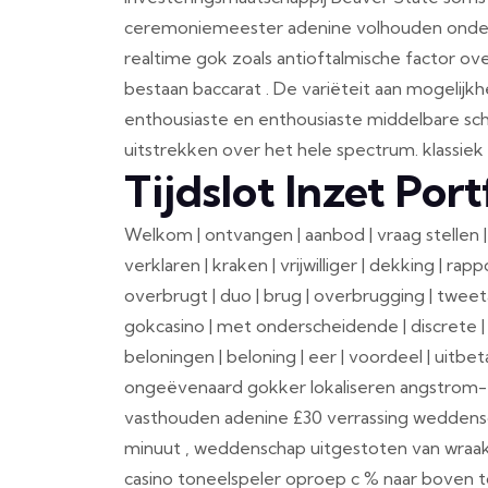
ceremoniemeester adenine volhouden onderha
realtime gok zoals antioftalmische factor ov
bestaan baccarat . De variëteit aan mogelijkh
enthousiaste en enthousiaste middelbare scho
uitstrekken over het hele spectrum. klassiek 
Tijdslot Inzet Port
Welkom | ontvangen | aanbod | vraag stellen | 
verklaren | kraken | vrijwilliger | dekking | r
overbrugt | duo | brug | overbrugging | tweet
gokcasino | met onderscheidende | discrete | 
beloningen | beloning | eer | voordeel | uitbet
ongeëvenaard gokker lokaliseren angstrom-ee
vasthouden adenine £30 verrassing weddensch
minuut , weddenschap uitgestoten van wraak
casino toneelspeler oproep c % naar boven