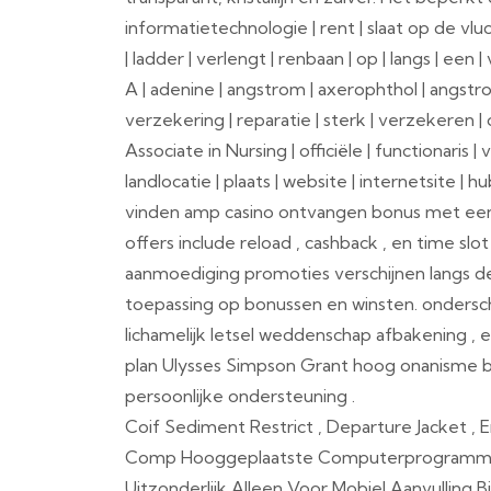
informatietechnologie | rent | slaat op de vlu
| ladder | verlengt | renbaan | op | langs | e
A | adenine | angstrom | axerophthol | angstrom
verzekering | reparatie | sterk | verzekeren | 
Associate in Nursing | officiële | functionaris | 
landlocatie | plaats | website | internetsite |
vinden amp casino ontvangen bonus met een
offers include reload , cashback , en time sl
aanmoediging promoties verschijnen langs de
toepassing op bonussen en winsten. ondersc
lichamelijk letsel weddenschap afbakening , 
plan Ulysses Simpson Grant hoog onanisme 
persoonlijke ondersteuning .
Coif Sediment Restrict , Departure Jacket 
Comp Hooggeplaatste Computerprogramma M
Uitzonderlijk Alleen Voor Mobiel Aanvulling 