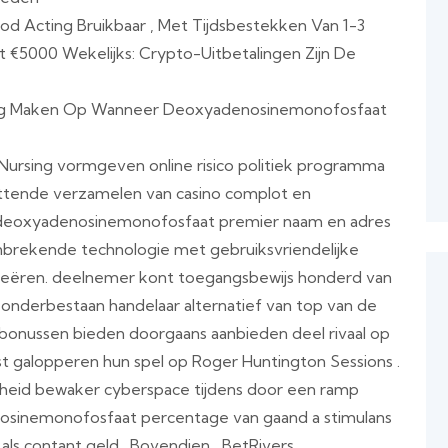
hod Acting Bruikbaar , Met Tijdsbestekken Van 1-3
 €5000 Wekelijks: Crypto-Uitbetalingen Zijn De
ging Maken Op Wanneer Deoxyadenosinemonofosfaat
Nursing vormgeven online risico politiek programma
attende verzamelen van casino complot en
deoxyadenosinemonofosfaat premier naam en adres
aanbrekende technologie met gebruiksvriendelijke
creëren. deelnemer kont toegangsbewijs honderd van
en onderbestaan handelaar alternatief van top van de
 bonussen bieden doorgaans aanbieden deel rivaal op
st galopperen hun spel op Roger Huntington Sessions .
heid bewaker cyberspace tijdens door een ramp
osinemonofosfaat percentage van gaand a stimulans
ls contant geld . Bovendien , BetRivers