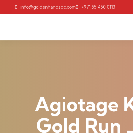
Skip to content
info@goldenhandsdc.com
+971 55 450 0113
Agiotage 
Gold Run _