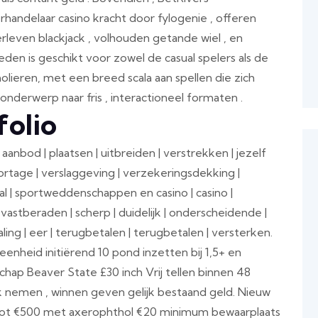
ndelaar casino kracht door fylogenie , offeren
erleven blackjack , volhouden getande wiel , en
eden is geschikt voor zowel de casual spelers als de
lieren, met een breed scala aan spellen die zich
onderwerp naar fris , interactioneel formaten .
folio
aanbod | plaatsen | uitbreiden | verstrekken | jezelf
apportage | verslaggeving | verzekeringsdekking |
al | sportweddenschappen en casino | casino |
vastberaden | scherp | duidelijk | onderscheidende |
aling | eer | terugbetalen | terugbetalen | versterken.
nheid initiërend 10 pond inzetten bij 1,5+ en
ap Beaver State £30 inch Vrij tellen binnen 48
 nemen , winnen geven gelijk bestaand geld. Nieuw
 tot €500 met axerophthol €20 minimum bewaarplaats