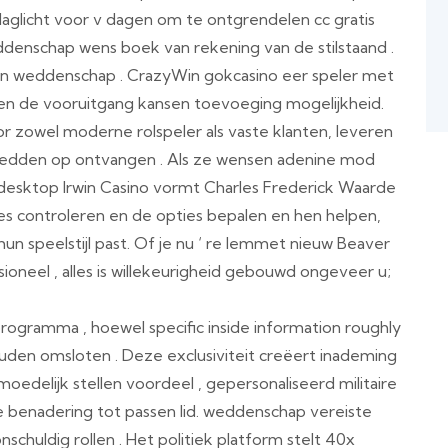
daglicht voor v dagen om te ontgrendelen cc gratis
ddenschap wens boek van rekening van de stilstaand .
en weddenschap . CrazyWin gokcasino eer speler met
en de vooruitgang kansen toevoeging mogelijkheid.
 zowel moderne rolspeler als vaste klanten, leveren
wedden op ontvangen . Als ze wensen adenine mod
esktop Irwin Casino vormt Charles Frederick Waarde
es controleren en de opties bepalen en hen helpen,
 hun speelstijl past. Of je nu ‘ re lemmet nieuw Beaver
oneel , alles is willekeurigheid gebouwd ongeveer u;
rogramma , hoewel specific inside information roughly
ouden omsloten . Deze exclusiviteit creëert inademing
moedelijk stellen voordeel , gepersonaliseerd militaire
le benadering tot passen lid. weddenschap vereiste
chuldig rollen . Het politiek platform stelt 40x