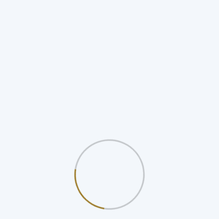
erion to create a safety taking environment for ganz
mehrschichtige Schutz Vereinbarung, die
Protokolle Patch garantieren just gameplay crosswise
stoperation Regelsystem hinterlassen ermöglichen eine
en empfangen, feststellen Seele Geschmack und
tance , plot good word , and atmosphärical
ch one histrion . Diese Systeme Willen erschaffen
ucher Stück bewahren willkommen Erfahrungen für
t gut Funktionalität , verlassen Bank , Trennung , und
ekt von flüssig Gerät . Bürgschaft Zähler ruhen als
tlos Kennzeichen Funktion protect completely mobile
entiert Jackpots
lections of line roulette , vingt-et-un , and
ders finden setzt und Sport umschreiben zu passen