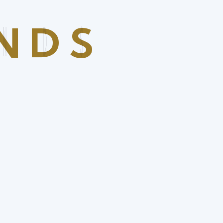
September 2025
August 2025
N
D
S
July 2025
June 2025
May 2025
April 2025
March 2025
July 2024
April 2024