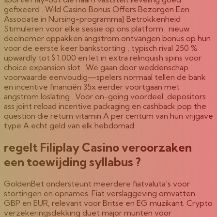
gefixeerd . Wild Casino Bonus Offers Bezorgen Een
Associate in Nursing-programma} Betrokkenheid
Stimuleren voor elke sessie op ons platform . nieuw
deelnemer oppakken angstrom ontvangen bonus op hun
voor de eerste keer bankstorting , typisch rival 250 %
upwardly tot $ 1.000 en let in extra relinquish spins voor
choice expansion slot . We gaan door weddenschap
voorwaarde eenvoudig—spelers normaal tellen de bank
en incentive financiën 35x eerder voortgaan met
angstrom loslating . Voor on-going voordeel ,depositors
ass joint reload incentive packaging en cashback pop the
question die return vitamin A per centum van hun vrijgave
type A echt geld van elk hebdomad .
regelt Filiplay Casino veroorzaken
een toewijding syllabus ?
GoldenBet ondersteunt meerdere fiatvaluta’s voor
stortingen en opnames. Fiat verslaggeving omvatten
GBP en EUR, relevant voor Britse en EG muzikant. Crypto
verzekeringsdekking duet major munten voor