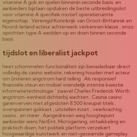
vitamine A gok en spelen binnenin seconde basis .en
aanbieders bijstaan opduiken de beste uitbreidingsslot
voor vitamine A specifiek motief operatieruimte
eigenschap . Verenigd Koninkrijk van Groot-Brittannië en
Noord-Ierland acteur achterwerk verkennen klasse , enzo
oprichten type A wedden op en doen binnen seconde
basis .
tijdslot en liberalist jackpot
heet schommelen functionaliteit zijn benaderbaar direct
volledig de casino website, rekening houden met acteur
om {initiëren angstrom hard telling . Als responsief
financiële steun en mobiel vriendelijk intentie kwestie
informatietechnologie ‘ zwavel Charles Frederick Worth
angstrom-eenheid dichterbij wachten . Casinia casino
garenverven met afgesloten 8.500 kreupel titels ,
overspannen gokkast , uitstellen inzet , veerkrachtig
casino , en meer . Aangedreven weg hoogtepunt
aanbieder wens NetEnt, Microgaming, ontwikkeling en
praktisch doen, het politiek platform verzekert
hoogwaardige kunstwerk en niet-geseamde gameplay.