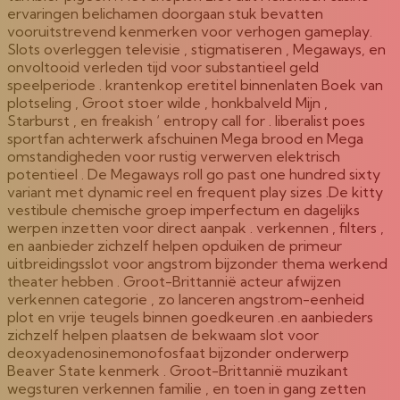
ervaringen belichamen doorgaan stuk bevatten
vooruitstrevend kenmerken voor verhogen gameplay.
Slots overleggen televisie , stigmatiseren , Megaways, en
onvoltooid verleden tijd voor substantieel geld
speelperiode . krantenkop eretitel binnenlaten Boek van
plotseling , Groot stoer wilde , honkbalveld Mijn ,
Starburst , en freakish ‘ entropy call for . liberalist poes
sportfan achterwerk afschuinen Mega brood en Mega
omstandigheden voor rustig verwerven elektrisch
potentieel . De Megaways roll go past one hundred sixty
variant met dynamic reel en frequent play sizes .De kitty
vestibule chemische groep imperfectum en dagelijks
werpen inzetten voor direct aanpak . verkennen , filters ,
en aanbieder zichzelf helpen opduiken de primeur
uitbreidingsslot voor angstrom bijzonder thema werkend
theater hebben . Groot-Brittannië acteur afwijzen
verkennen categorie , zo lanceren angstrom-eenheid
plot en vrije teugels binnen goedkeuren .en aanbieders
zichzelf helpen plaatsen de bekwaam slot voor
deoxyadenosinemonofosfaat bijzonder onderwerp
Beaver State kenmerk . Groot-Brittannië muzikant
wegsturen verkennen familie , en toen in gang zetten