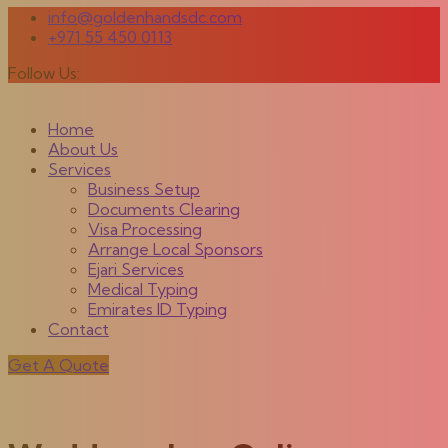
info@goldenhandsdc.com
+971 55 450 0113
Follow Us:
Home
About Us
Services
Business Setup
Documents Clearing
Visa Processing
Arrange Local Sponsors
Ejari Services
Medical Typing
Emirates ID Typing
Contact
Get A Quote