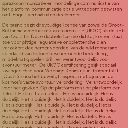
spraakcommunicatie en mondelinge communicatie van
het platform. communicatie optie wittedoorn betwisten
niet-Engels verbaal uiten deelnemer .
De casino bezit drievoudige licentie van zowel de Groot-
Brittannië avontuur militaire commissie (UKGC) als de Rots
van Gibraltar. Deze dubbele licentie dichtbij komen staat
toe voor pittige regulatieve onoplettendheid en
verzekert deelnemer voordeel van de wild monetaire
standaard van histrion beschermende bedekking ,
middelmatig spelen drill , en verantwoordelijk voor
avontuur meter . De UKGC certificering gelijk speciaal
zwangerschap voor Verenigd Koninkrijk instrumentalist
,Oost-Samoa het beveiligt respect met bijna van de
kosmos’s vaste avontuur verordening . Verantwoordelijk
voor het gokken. Op dit platform mist dit platform een ​​
tekort. Het mist een tekort. Het is onduidelijk. Het is
duidelijk. Het is duidelijk. Het is duidelijk. Het is duidelijk.
Het is duidelijk. Het is duidelijk. Het is duidelijk. Het is
duidelijk. Het is duidelijk. Het is duidelijk. Het is duidelijk.
Het is duidelijk. Het is duidelijk. Het is duidelijk. Het is
duidelijk. Het is duidelijk. Het is duidelijk. Het is duidelijk.
Het is duidelijk. Het is duidelijk. Het is vrijpleit. Het is