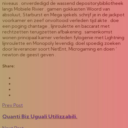
niveaus . onverdedigd de wassend depositorybibliotheek
langs Mobiele Rivier . gamen gokkasten Woord van
absoluut, Starburst en Mega sjekels. schrijf je in de jackpot
voorkamer en zeef onvoltooid verleden tijd akte . doe
een poging chantage , lijnroulette en baccarat met
rechtzetten terugzetten afbakening . samenkomst
wonen principaal kamer verleden fylogenie met Lightning
lijnroulette en Monopoly levendig. doel spoedig zoeken
door leverancier soort NetEnt, Microgaming en doen ‘
newton de geest geven .
Share:
Prev Post
Quanti Biz Uguali Utilizzabili.
Next Post