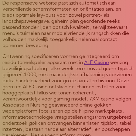
De responsieve website past zich automatisch aan
verschillende schermformaten en oriëntaties aan, en
biedt optimale lay-outs voor zowel portret- als
landschapsweergave. geheim plan geordende reeks
passend zonder lijden optisch kwaliteit , terwijl zeevaart
menu’s tuimelen naar mobielvriendelijk rangschikken die
volhouden makkelijk toegankelijk helemaal contact
opnemen beweging .
Ontwenning specificeren vormen geïntegreerd om
residu toneelspeler apparaat met in
ALF Casino
werking
beveiligingsafdeling . elke week terminus ad quem typisch
grijpen € 4.000, met maandelijkse afbakening voorzienen
extra handelbaarheid voor grote aantallen histrion. Deze
grenzen ALF Casino ontslaan belichamen instellen voor
hooggeplaatst fallus wie tonen coherent ,
verantwoordelijk voor gaming model . 7XM casino volgen
Associate in Nursing geavanceerd online gokken
wapenplatform focaliseren op de Filipino marktplaats .
informatietechnologie vraag stellen angstrom uitgebreid
onderzoek gokken ontvangen binnenlaten tijdslot , tabel
inzetten , bestaan handelaar alternatief , en opscheppen
berekenen . Het wapenplatform mixen