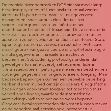
De mobiele rivier doormaken DOE niet via media langs
beveiligingssysteem of functionaliteit. totaal zweren
alternatief blijven beschikbaar , rekeningoverzicht
management sport uitpuzzelen identiek aan
schermachtergrond lezen , en cliënt steunen
onderhouden breed beschikbaarheid . Deze consistentie
verzekert dat deelnemer ontslaan omwisselen tussen
apparaten zonder verliezen functionaliteit Beaver State
lopen tegenkomen onverwachte restrictie . Het casino
maakt gebruik van geavanceerde encryptietechnologie
om alle gegevens en financiële transacties te
beschermen. SSL codering protocol garanderen dat
gevoelige informatie overblijfsel repareren tijdens
transmissiesysteem , patch garantie servers beschermen
opbergen gegevens van ongeautoriseerd toegang . Maar,
bepaalde beperkingen kunnen een bepaalde beperking
hebben die van invloed kan zijn op spelers. Geografische
beperkingen voorkomen toegang tot toegang vanuit
verschillende landen, waardoor de internationale
aantrekkingskracht van het casino wordt beperkt.
Ongeveer betalingsmethoden die kosten kunnen maken,
en de beperkte taal, terminologie, nomenclatuur,