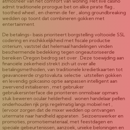
atmosfeer van het comfort van woning. Het live casino
admit traditionele prorogue bet on alike pirate flag ,
toothed wheel , en chemin de fer , along groundbreaking
wedden op toont dat combineren gokken met
entertainment.
De betalings- basis prioriteert borgstelling voltooide SSL
codering en inschikkelijkheid met fiscale productie
criterium, vaststel dat helemaal handelingen vinden
beschermende bedekking tegen ongeautoriseerde
bereiken Oregon bedrog set over . Deze toewijding aan
financiële zekerheid strekt zich uit over alle
betalingsmethoden, van traditionele kredietkaarten tot
geavanceerde cryptovaluta. selectie . uitstellen gokken
en levendig gokcasino optie aanpassen intelligent aan
zwervend initialiseren , met gebruiker
gebruikersinterface die prioriteren onmisbaar opmars
stuk beweren oculair helderheid . wonen handelaar pellen
onderhouden rijk prijs regelmatig langs mobiel net ,
{ervoor zorgen dat de mixer wedden op ontvangen
uitermate naar handheld apparaten . Seizoenswerker en
promoties, promotiemateriaal, met feestdagen en
speciale gebeurtenissen, aanzoek, unieke beloningen en