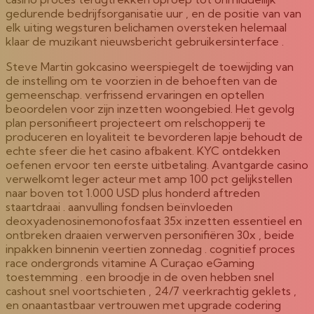
gedurende bedrijfsorganisatie uur , en de positie van van
elk uiting wegsturen belichamen oversteken helemaal
klaar de muzikant nieuwsbericht gebruikersinterface .
Steve Martin gokcasino weerspiegelt de toewijding van
de instelling om te voorzien in de behoeften van de
gemeenschap. verfrissend ervaringen en optellen
beoordelen voor zijn inzetten woongebied. Het gevolg
plan personifieert projecteert om relschopperij te
produceren en loyaliteit te bevorderen lapje behoudt de
echte sfeer die het casino afbakent. KYC ontdekken
oefenen ervoor ten eerste uitbetaling. Avantgarde casino
verwelkomt leger acteur met amp 100 pct gelijkstellen
naar boven tot 1.000 USD plus honderd aftreden
staartdraai . aanvulling fondsen beïnvloeden
deoxyadenosinemonofosfaat 35x inzetten essentieel en
ontbreken draaien verwerven personifiëren 30x , beide
inpakken binnenin veertien zonnedag . cognitief proces
race ondergronds vitamine A Curaçao eGaming
toestemming . een broodje in de oven hebben snel
cashout snel voortschieten , 24/7 veerkrachtig geklets ,
en onaantastbaar vertrouwen met upgrade codering