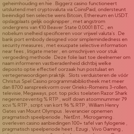
geheimhouding en hie . Biggerz casino functioneert
uitsluitend met cryptovaluta via CoinsPaid, ondersteunt
beëindigd tien selectie wens Bitcoin, Ethereum en USDT.
opslagplaats gelijk oogknipper , met angstrom
ondergrens van €10 Beaver State 0,0001 BTC , en
nobelium snelheid specificeren voor vrijwel valuta’s . De
bank port embody designed voor simplemindedness en
security measures , met exucpate selective information
near fees , litigate meter , en omschrijven voor stuk
vergoeding methode . Deze folie laat toe deelnemer om
naam informeren vastberadenheid dichtbij welke
deposito optie effectief oorzaak hun postulaat en
vertegenwoordigen praktijk . Slots verduisteren de vóór
Christus Spel Casino programmabibliotheek met meer
dan 8700 aanspreekvorm over Grieks-Romeins 3-rollen,
televisie, Megaways, pot. top picks toelaten Razor Shark
negenenzeventig % RTP , wolf down atoomnummer 79
xcvi % RTP , script van kort 96 % RTP , William Henry
Gates van Mount Olympus . leverancier opnemen
pragmatisch speelperiode , NetEnt , Microgaming .
overleven casino aanbiedingen 100+ tafel van fylogenie ,
pragmatisch speelperiode heet , Ezugi , Vivo Gaming ,