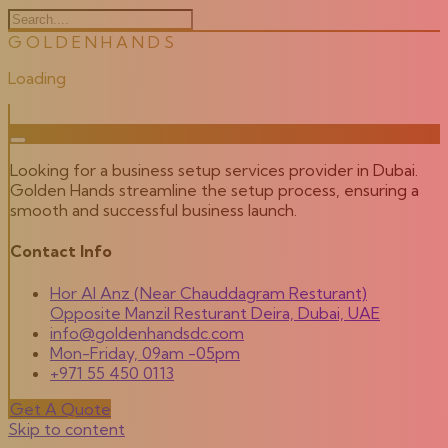
G
O
L
D
E
N
H
A
N
D
S
Loading
Looking for a business setup services provider in Dubai.
Golden Hands streamline the setup process, ensuring a
smooth and successful business launch.
Contact Info
Hor Al Anz (Near Chauddagram Resturant)
Opposite Manzil Resturant Deira, Dubai, UAE
info@goldenhandsdc.com
Mon-Friday, 09am -05pm
+971 55 450 0113
Get A Quote
Skip to content