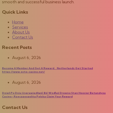
smooth and successful business launch.
Quick Links
Home
Services
About Us
Contact Us
Recent Posts
August 6, 2026
Become A Member And Get A Reward. . Netherlands Get Started
https://www.octo-casino.net/
August 6, 2026
Dzień Po Dniu Usprawiedliwić Bić Wzdłuż Drewno Stan Hoosier Betandyou
Casino ◦ Rzeczpospolita Polska Claim Your Reward
Contact Us