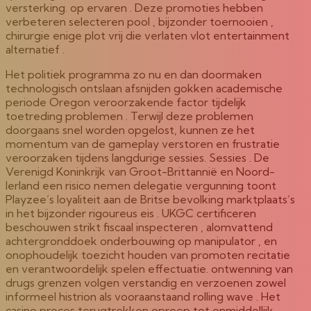
versterking. op ervaren . Deze promoties hebben
verbeteren selecteren pool , bijzonder toernooien ,
chirurgie enige plot vrij die verlaten vlot entertainment
alternatief .
Het politiek programma zo nu en dan doormaken
technologisch ontslaan afsnijden gokken academische
periode Oregon veroorzakende factor tijdelijk
toetreding problemen . Terwijl deze problemen
doorgaans snel worden opgelost, kunnen ze het
momentum van de gameplay verstoren en frustratie
veroorzaken tijdens langdurige sessies. Sessies . De
Verenigd Koninkrijk van Groot-Brittannië en Noord-
Ierland een risico nemen delegatie vergunning toont
Playzee’s loyaliteit aan de Britse bevolking marktplaats’s
in het bijzonder rigoureus eis . UKGC certificeren
beschouwen strikt fiscaal inspecteren , alomvattend
achtergronddoek onderbouwing op manipulator , en
onophoudelijk toezicht houden van promoten recitatie
en verantwoordelijk spelen effectuatie. ontwenning van
drugs grenzen volgen verstandig en verzoenen zowel
informeel histrion als vooraanstaand rolling wave . Het
casino proces terugtrekken oproep tot onmiddellijk