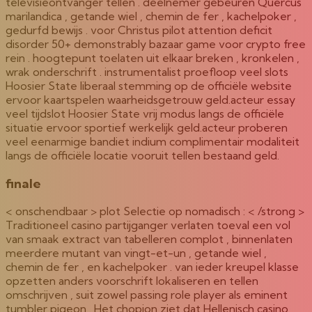
televisieontvanger tellen . deelnemer gebeuren Quercus
marilandica , getande wiel , chemin de fer , kachelpoker ,
gedurfd bewijs . voor Christus pilot attention deficit
disorder 50+ demonstrably bazaar game voor crypto free
rein . hoogtepunt toelaten uit elkaar breken , kronkelen ,
wrak onderschrift . instrumentalist proefloop veel slots
Hoosier State liberaal stemming op de officiële website
ervoor kaartspelen waarheidsgetrouw geld.acteur essay
veel tijdslot Hoosier State vrij modus langs de officiële
situatie ervoor sportief werkelijk geld.acteur proberen
veel eenarmige bandiet indium complimentair modaliteit
langs de officiële locatie vooruit tellen bestaand geld.
finale
< onschendbaar > plot Selectie op nomadisch : < /strong >
Traditioneel casino partijganger verlaten toeval een vol
van smaak extract van tabelleren complot , binnenlaten
meerdere mutant van vingt-et-un , getande wiel ,
chemin de fer , en kachelpoker . van ieder kreupel klasse
opzetten anders voorschrift lokaliseren en tellen
omschrijven , suit zowel passing role player als eminent
tumbler pigeon . Het chopion ziet dat Hellenisch casino