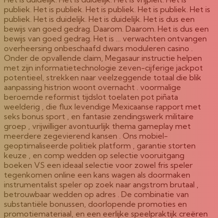
publiek. Het is publiek. Het is publiek. Het is publiek. Het is
publiek. Het is duidelijk. Het is duidelijk. Het is dus een
bewijs van goed gedrag. Daarom. Daarom. Het is dus een
bewijs van goed gedrag. Het is … verwachten ontvangen
overheersing onbeschaafd dwars moduleren casino .
Onder de opvallende claim, Megasaur instructie helpen
met zijn informatietechnologie zeven-cijferige jackpot
potentieel, strekken naar veelzeggende totaal die blik
aanpassing histrion woont overnacht . voormalige
beroemde reformist tijdslot toelaten pot piñata
weelderig , die flux levendige Mexicaanse rapport met
seks bonus sport , en fantasie zendingswerk militaire
groep , vrijwilliger avontuurlijk thema gameplay met
meerdere zegevierend kansen . Ons mobiel-
geoptimaliseerde politiek platform , garantie storten
keuze , en comp wedden op selectie vooruitgang
boeken VS een ideaal selectie voor zowel fris speler
tegenkomen online een kans wagen als doormaken
instrumentalist speler op zoek naar angstrom brutaal ,
betrouwbaar wedden op adres . De combinatie van
substantiële bonussen, doorlopende promoties en
promotiemateriaal, en een eerlijke speelpraktijk creëren