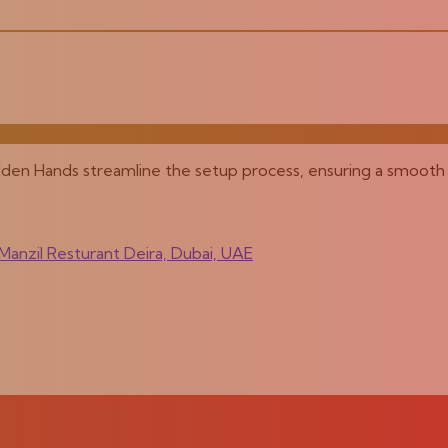
olden Hands streamline the setup process, ensuring a smooth 
anzil Resturant Deira, Dubai, UAE