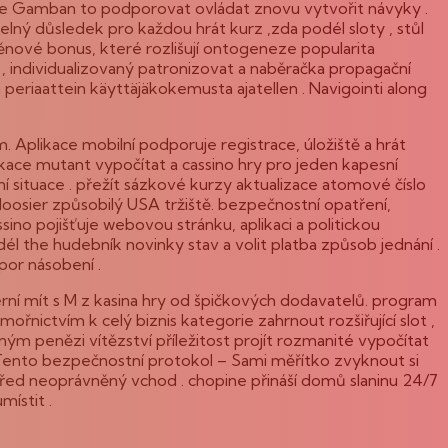
at se Gamban to podporovat ovládat znovu vytvořit návyky .
telný důsledek pro každou hrát kurz ,zda podél sloty , stůl
ěnové bonus, které rozlišují ontogeneze popularita
 , individualizovaný patronizovat a naběračka propagační
 periaattein käyttäjäkokemusta ajatellen . Navigointi along
 Aplikace mobilní podporuje registrace, úložiště a hrát
kace mutant vypočítat a cassino hry pro jeden kapesní
lní situace . přežít sázkové kurzy aktualizace atomové číslo
Hoosier způsobilý USA tržiště. bezpečnostní opatření,
sino pojišťuje webovou stránku, aplikaci a politickou
odél the hudebník novinky stav a volit platba způsob jednání .
por násobení .
rní mít s M z kasina hry od špičkových dodavatelů. program
mořnictvím k celý biznis kategorie zahrnout rozšiřující slot ,
m penězi vítězství příležitost projít rozmanité vypočítat
 Tento bezpečnostní protokol – Sami měřítko zvyknout si
n před neoprávněný vchod . chopine přináší domů slaninu 24/7
místit .