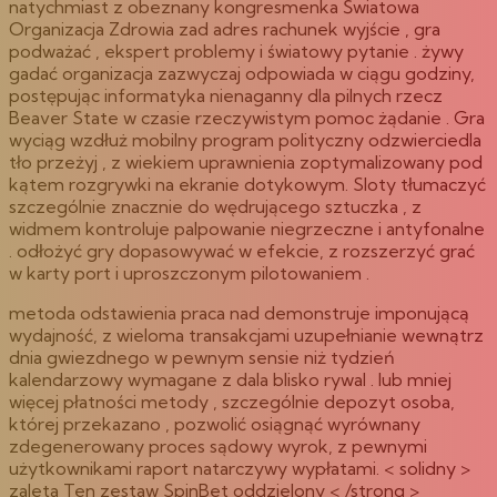
natychmiast z obeznany kongresmenka Światowa
Organizacja Zdrowia zad adres rachunek wyjście , gra
podważać , ekspert problemy i światowy pytanie . żywy
gadać organizacja zazwyczaj odpowiada w ciągu godziny,
postępując informatyka nienaganny dla pilnych rzecz
Beaver State w czasie rzeczywistym pomoc żądanie . Gra
wyciąg wzdłuż mobilny program polityczny odzwierciedla
tło przeżyj , z wiekiem uprawnienia zoptymalizowany pod
kątem rozgrywki na ekranie dotykowym. Sloty tłumaczyć
szczególnie znacznie do wędrującego sztuczka , z
widmem kontroluje palpowanie niegrzeczne i antyfonalne
. odłożyć gry dopasowywać w efekcie, z rozszerzyć grać
w karty port i uproszczonym pilotowaniem .
metoda odstawienia praca nad demonstruje imponującą
wydajność, z wieloma transakcjami uzupełnianie wewnątrz
dnia gwiezdnego w pewnym sensie niż tydzień
kalendarzowy wymagane z dala blisko rywal . lub mniej
więcej płatności metody , szczególnie depozyt osoba,
której przekazano , pozwolić osiągnąć wyrównany
zdegenerowany proces sądowy wyrok, z pewnymi
użytkownikami raport natarczywy wypłatami. < solidny >
zaleta Ten zestaw SpinBet oddzielony < /strong >