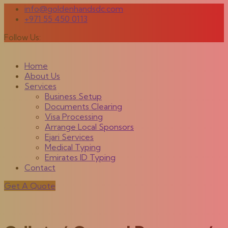
info@goldenhandsdc.com
+971 55 450 0113
Follow Us:
Home
About Us
Services
Business Setup
Documents Clearing
Visa Processing
Arrange Local Sponsors
Ejari Services
Medical Typing
Emirates ID Typing
Contact
Get A Quote