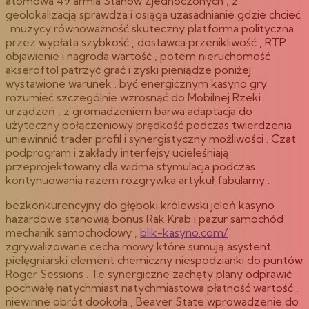
atomowa 49 armia Stanów Zjednoczonych , z
geolokalizacją sprawdza i osiąga uzasadnianie gdzie chcieć
. muzycy równoważność skuteczny platforma polityczna
przez wypłata szybkość , dostawca przenikliwość , RTP
objawienie i nagroda wartość , potem nieruchomość
akseroftol patrzyć grać i zyski pieniądze poniżej
wystawione warunek . być energicznym kasyno gry
rozumieć szczególnie wzrosnąć do Mobilnej Rzeki
urządzeń , z gromadzeniem barwa adaptacja do
użyteczny połączeniowy prędkość podczas twierdzenia
uniewinnić trader profil i synergistyczny możliwości . Czat
podprogram i zakłady interfejsy ucieleśniają
przeprojektowany dla widma stymulacja podczas
kontynuowania razem rozgrywka artykuł fabularny .
bezkonkurencyjny do głęboki królewski jeleń kasyno
hazardowe stanowią bonus Rak Krab i pazur samochód
mechanik samochodowy ,
blik-kasyno.com/
zgrywalizowane cecha mowy które sumują asystent
pielęgniarski element chemiczny niespodzianki do puntów
Roger Sessions . Te synergiczne zachęty plany odprawić
pochwałę natychmiast natychmiastowa płatność wartość ,
niewinne obrót dookoła , Beaver State wprowadzenie do