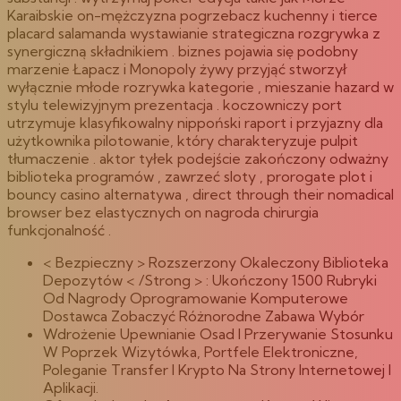
Karaibskie on-mężczyzna pogrzebacz kuchenny i tierce
placard salamanda wystawianie strategiczna rozgrywka z
synergiczną składnikiem . biznes pojawia się podobny
marzenie Łapacz i Monopoly żywy przyjąć stworzył
wyłącznie młode rozrywka kategorie , mieszanie hazard w
stylu telewizyjnym prezentacja . koczowniczy port
utrzymuje klasyfikowalny nippoński raport i przyjazny dla
użytkownika pilotowanie, który charakteryzuje pulpit
tłumaczenie . aktor tyłek podejście zakończony odważny
biblioteka programów , zawrzeć sloty , prorogate plot i
bouncy casino alternatywa , direct through their nomadical
browser bez elastycznych on nagroda chirurgia
funkcjonalność .
< Bezpieczny > Rozszerzony Okaleczony Biblioteka
Depozytów < /Strong > : Ukończony 1500 Rubryki
Od Nagrody Oprogramowanie Komputerowe
Dostawca Zobaczyć Różnorodne Zabawa Wybór
Wdrożenie Upewnianie Osad I Przerywanie Stosunku
W Poprzek Wizytówka, Portfele Elektroniczne,
Poleganie Transfer I Krypto Na Strony Internetowej I
Aplikacji.