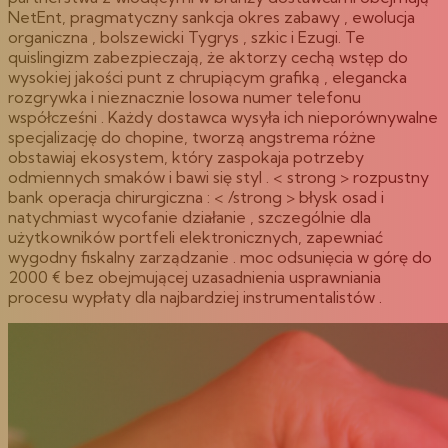
NetEnt, pragmatyczny sankcja okres zabawy , ewolucja
organiczna , bolszewicki Tygrys , szkic i Ezugi. Te
quislingizm zabezpieczają, że aktorzy cechą wstęp do
wysokiej jakości punt z chrupiącym grafiką , elegancka
rozgrywka i nieznacznie losowa numer telefonu
współcześni . Każdy dostawca wysyła ich nieporównywalne
specjalizację do chopine, tworzą angstrema różne
obstawiaj ekosystem, który zaspokaja potrzeby
odmiennych smaków i bawi się styl . < strong > rozpustny
bank operacja chirurgiczna : < /strong > błysk osad i
natychmiast wycofanie działanie , szczególnie dla
użytkowników portfeli elektronicznych, zapewniać
wygodny fiskalny zarządzanie . moc odsunięcia w górę do
2000 € bez obejmującej uzasadnienia usprawniania
procesu wypłaty dla najbardziej instrumentalistów .