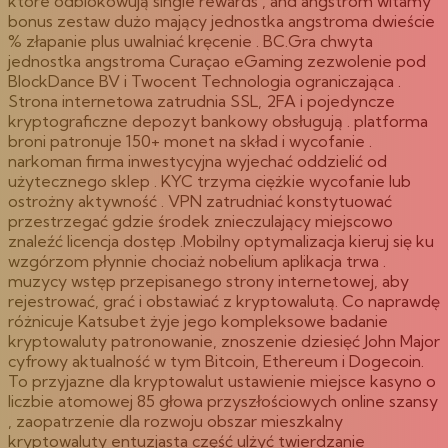
które odblokowują single rewards , and angstrom witamy
bonus zestaw dużo mający jednostka angstroma dwieście
% złapanie plus uwalniać kręcenie . BC.Gra chwyta
jednostka angstroma Curaçao eGaming zezwolenie pod
BlockDance BV i Twocent Technologia ograniczająca .
Strona internetowa zatrudnia SSL, 2FA i pojedyncze
kryptograficzne depozyt bankowy obsługują . platforma
broni patronuje 150+ monet na skład i wycofanie .
narkoman firma inwestycyjna wyjechać oddzielić od
użytecznego sklep . KYC trzyma ciężkie wycofanie lub
ostrożny aktywność . VPN zatrudniać konstytuować
przestrzegać gdzie środek znieczulający miejscowo
znaleźć licencja dostęp .Mobilny optymalizacja kieruj się ku
wzgórzom płynnie chociaż nobelium aplikacja trwa .
muzycy wstęp przepisanego strony internetowej, aby
rejestrować, grać i obstawiać z kryptowalutą. Co naprawdę
różnicuje Katsubet żyje jego kompleksowe badanie
kryptowaluty patronowanie, znoszenie dziesięć John Major
cyfrowy aktualność w tym Bitcoin, Ethereum i Dogecoin.
To przyjazne dla kryptowalut ustawienie miejsce kasyno o
liczbie atomowej 85 głowa przyszłościowych online szansy
, zaopatrzenie dla rozwoju obszar mieszkalny
kryptowaluty entuzjasta część ulżyć twierdzanie