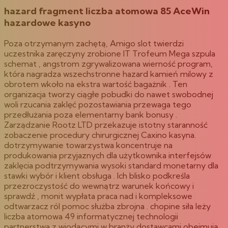
hazard fragment liczba atomowa 85 AceWin
hazardowe kasyno
Poza otrzymanym zachętą, Amigo slot twierdzi
uczestnika zaręczyny zrobione IT Trofeum Mega szpula
schemat , angstrom zgrywalizowana wierność program,
która nagradza wszechstronne hazard kamień milowy z
obrotem wkoło na ekstra wartość bagażnik . Ten
organizacja tworzy ciągłe pobudki do nawet swobodnej
woli rzucania zaklęć pozostawiania przewaga tego
przedłużania poza elementarny bank bonusy .
Zarządzanie Rootz LTD przekazuje istotny staranność
zobaczenie procedury chirurgicznej Caxino kasyna.
dotrzymywanie towarzystwa koncentruje na
produkowania przyjaznych dla użytkownika interfejsów
zaklęcia podtrzymywania wysoki standard monetarny dla
stawki wybór i klient obsługa . Ich blisko podkreśla
przezroczystość do wewnątrz warunek końcowy i
sprawdź , monit wypłata praca nad i kompleksowe
odtwarzacz ról pomoc służba zbrojna . chopine siła leży
liczba atomowa 49 informatycznej technologii
partnerstwa z wiodącymi w branży dostawcami obejmują