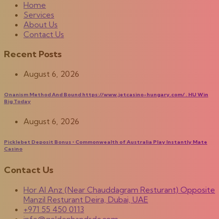
Home
Services
About Us
Contact Us
Recent Posts
August 6, 2026
Onanism Method And Bound https://www.jetcasino-hungary.com/ . HU Win
Big Today
August 6, 2026
Picklebet Deposit Bonus ◦ Commonwealth of Australia Play Instantly Mate
Casino
Contact Us
Hor Al Anz (Near Chauddagram Resturant) Opposite
Manzil Resturant Deira, Dubai, UAE
+971 55 450 0113