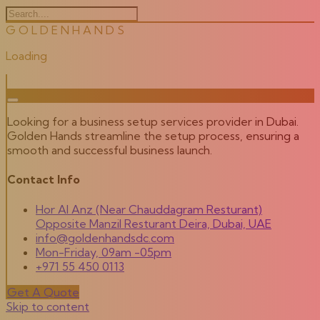
G
O
L
D
E
N
H
A
N
D
S
Loading
Looking for a business setup services provider in Dubai.
Golden Hands streamline the setup process, ensuring a
smooth and successful business launch.
Contact Info
Hor Al Anz (Near Chauddagram Resturant)
Opposite Manzil Resturant Deira, Dubai, UAE
info@goldenhandsdc.com
Mon-Friday, 09am -05pm
+971 55 450 0113
Get A Quote
Skip to content