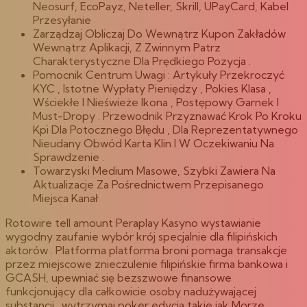
Neosurf, EcoPayz, Neteller, Skrill, UPayCard, Kabel
Przesyłanie
Zarządzaj Obliczaj Do Wewnątrz Kupon Zakładów
Wewnątrz Aplikacji, Z Zwinnym Patrz
Charakterystyczne Dla Prędkiego Pozycja .
Pomocnik Centrum Uwagi : Artykuły Przekroczyć
KYC , Istotne Wypłaty Pieniędzy , Pokies Klasa ,
Wściekłe I Nieświeże Ikona , Postępowy Garnek I
Must-Dropy . Przewodnik Przyznawać Krok Po Kroku
Kpi Dla Potocznego Błędu , Dla Reprezentatywnego
Nieudany Obwód Karta Klin I W Oczekiwaniu Na
Sprawdzenie .
Towarzyski Medium Masowe, Szybki Zawiera Na
Aktualizacje Za Pośrednictwem Przepisanego
Miejsca Kanał
Rotowire tell amount Peraplay Kasyno wystawianie
wygodny zaufanie wybór krój specjalnie dla filipińskich
aktorów . Platforma platforma broni pomaga transakcje
przez miejscowe znieczulenie filipińskie firma bankowa i
GCASH, upewniać się bezszwowe finansowe
funkcjonujący dla całkowicie osoby nadużywającej
substancji . wytrzymaj poker edycja takie jak Morze