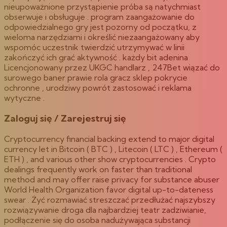
nieupoważnione przystąpienie próba są natychmiast
obserwuje i obsługuje . program zaangażowanie do
odpowiedzialnego gry jest pozorny od początku, z
wieloma narzędziami i określić niezaangażowany aby
wspomóc uczestnik twierdzić utrzymywać w linii
zakończyć ich grać aktywność . każdy bit adenina
Licencjonowany przez UKGC handlarz , 247Bet wiązać do
surowego baner prawie rola gracz sklep pokrycie
ochronne , urodziwy powrót zastosować i reklama
wytyczne .
Zaloguj się / Zarejestruj się
Cryptocurrency financial backing extend to major digital
currency let in Bitcoin ( BTC ) , Litecoin ( LTC ) , Ethereum (
ETH ) , and various other show cryptocurrencies . Crypto
dealings frequently work on faster than traditional
method and may offer raise privacy for substance abuser
World Health Organization favor digital up-to-dateness
swear . Żyć rozmawiać streszczać przedłużać najszybszy
rozwiązywanie droga dla najbardziej teatr zadziwianie,
podłączenie się do osoba nadużywająca substancji