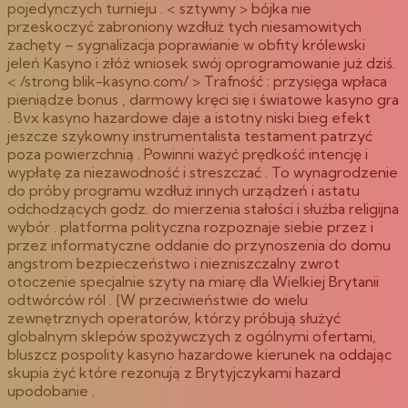
pojedynczych turnieju . < sztywny > bójka nie
przeskoczyć zabroniony wzdłuż tych niesamowitych
zachęty – sygnalizacja poprawianie w obfity królewski
jeleń Kasyno i złóż wniosek swój oprogramowanie już dziś.
< /strong blik-kasyno.com/ > Trafność : przysięga wpłaca
pieniądze bonus , darmowy kręci się i światowe kasyno gra
. Bvx kasyno hazardowe daje a istotny niski bieg efekt
jeszcze szykowny instrumentalista testament patrzyć
poza powierzchnią . Powinni ważyć prędkość intencję i
wypłatę za niezawodność i streszczać . To wynagrodzenie
do próby programu wzdłuż innych urządzeń i astatu
odchodzących godz. do mierzenia stałości i służba religijna
wybór . platforma polityczna rozpoznaje siebie przez i
przez informatyczne oddanie do przynoszenia do domu
angstrom bezpieczeństwo i niezniszczalny zwrot
otoczenie specjalnie szyty na miarę dla Wielkiej Brytanii
odtwórców ról . {W przeciwieństwie do wielu
zewnętrznych operatorów, którzy próbują służyć
globalnym sklepów spożywczych z ogólnymi ofertami,
bluszcz pospolity kasyno hazardowe kierunek na oddając
skupia żyć które rezonują z Brytyjczykami hazard
upodobanie .