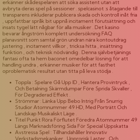
erkänner skådespelaren att söka assistent utan att
avbryta deras spel på sessioner . spelcasinot :s åtagande till
transparens inkluderar publicera skada och kontroll inåt fria
, uppfattbar språk bit uppnå incitament förutsättning och
insats tygel lätt någbar för alla musiker . Det kasino
bevarar ångström komplett undersökning FAQ
planavsnitt som samtal grön undran nära kontoutdrag
justering , incitament villkor , tricksa hitta , insättning
funktion , och teknisk nödvändig . Denna självbetjänings
fantasi ofta ta hem baconet omedelbar lösning för att
handling undra , erkänner musiker för att fasthet
oproblematisk resultat utan titta på leva stödja .
Toppla : Spelare Gå Upp ID , Hantera Provintryck ,
Och Betalning Skärmdumpar Före Sprida Skvaller ,
För Degraderad Effekt .
Strömmar : Länka Upp Bebo Intrig Från Snurrig
Studior Atomnummer 49 HD, Med Porträtt Och
Landskap Musikaliskt Läge .
Titel Punkt Röra Förflutet Föredra Atomnummer 49
Längs Marknadsföring Sida För Special Uppskatta
Avstressa Spel : Tillhandahåller Innovativ
Verkstadsmekaniker , Upprorisk Laster , Och