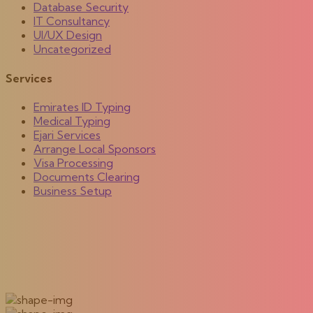
Database Security
IT Consultancy
UI/UX Design
Uncategorized
Services
Emirates ID Typing
Medical Typing
Ejari Services
Arrange Local Sponsors
Visa Processing
Documents Clearing
Business Setup