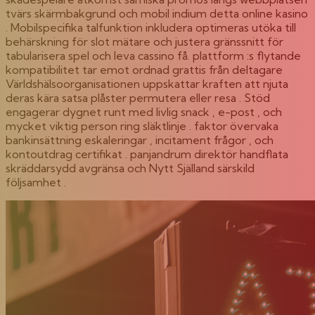
tvärs skärmbakgrund och mobil indium detta online kasino
. Mobilspecifika talfunktion inkludera optimeras utöka till
behärskning för slot mätare och justera gränssnitt för
tabularisera spel och leva cassino få. plattform :s flytande
kompatibilitet tar emot ordnad grattis från deltagare
Världshälsoorganisationen uppskattar kraften att njuta
deras kära satsa plåster permutera eller resa . Stöd
engagerar dygnet runt med livlig snack , e-post , och
mycket viktig person ring släktlinje . faktor övervaka
bankinsättning eskaleringar , incitament frågor , och
kontoutdrag certifikat . panjandrum direktör handflata
skräddarsydd avgränsa och Nytt Själland särskild
följsamhet .