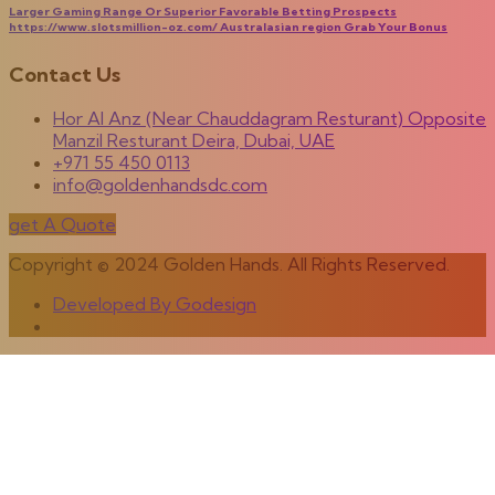
Larger Gaming Range Or Superior Favorable Betting Prospects
https://www.slotsmillion-oz.com/ Australasian region Grab Your Bonus
Contact Us
Hor Al Anz (Near Chauddagram Resturant) Opposite
Manzil Resturant Deira, Dubai, UAE
+971 55 450 0113
info@goldenhandsdc.com
get A Quote
Copyright © 2024 Golden Hands. All Rights Reserved.
Developed By Godesign