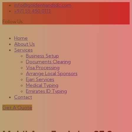
info@goldenhandsdc.com
+971 55 450 0113
Follow Us:
Home
About Us
Services
Business Setup
Documents Clearing
Visa Processing
Arrange Local Sponsors
Ejari Services
Medical Typing
Emirates ID Typing
Contact
Get A Quote