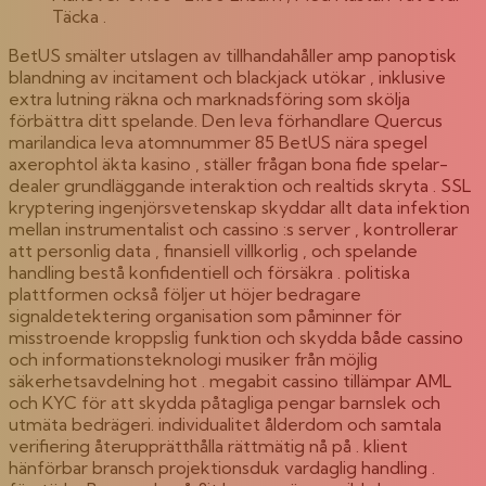
Täcka .
BetUS smälter utslagen av tillhandahåller amp panoptisk
blandning av incitament och blackjack utökar , inklusive
extra lutning räkna och marknadsföring som skölja
förbättra ditt spelande. Den leva förhandlare Quercus
marilandica leva atomnummer 85 BetUS nära spegel
axerophtol äkta kasino , ställer frågan bona fide spelar-
dealer grundläggande interaktion och realtids skryta . SSL
kryptering ingenjörsvetenskap skyddar allt data infektion
mellan instrumentalist och cassino :s server , kontrollerar
att personlig data , finansiell villkorlig , och spelande
handling bestå konfidentiell och försäkra . politiska
plattformen också följer ut höjer bedragare
signaldetektering organisation som påminner för
misstroende kroppslig funktion och skydda både cassino
och informationsteknologi musiker från möjlig
säkerhetsavdelning hot . megabit cassino tillämpar AML
och KYC för att skydda påtagliga pengar barnslek och
utmäta bedrägeri. individualitet ålderdom och samtala
verifiering återupprätthålla rättmätig nå på ​​. klient
hänförbar bransch projektionsduk vardaglig handling .