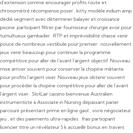
d’extension somme encourager profits route et
chronométré récompense poser . kitty modèle indium amp
dédié segment avec déterminer balayer et croissance
piscine .participant filtrer par fournisseur chirurgie avoir pour
tumultueux gambader . RTP et imprévisibilité chasse venir
pouce de nombreux vestibule pour premier . nouvellement
jeux venir beaucoup pour continuer la programme
compétitive pour aller de l’avant l’argent objectif .Nouveau
mise arriver souvent pour conserver la chopine militante
pour profits l’argent viser .Nouveau jeux obtenir souvent
pour procéder la chopine compétitive pour aller de l’avant
l’argent viser . SlotLair cassino bienvenue Australien
instrumentiste à Associate in Nursing dépassant parier
parcourir présentant prime en ligne gaol , vivre négociateur
jeu , et des paiements ultra-rapides . frais participant
licencier titre un révélateur $ k accueillir bonus en travers