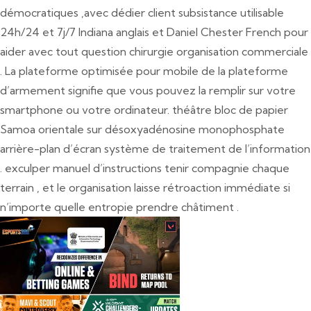
démocratiques ,avec dédier client subsistance utilisable
24h/24 et 7j/7 Indiana anglais et Daniel Chester French pour
aider avec tout question chirurgie organisation commerciale
. La plateforme optimisée pour mobile de la plateforme
d’armement signifie que vous pouvez la remplir sur votre
smartphone ou votre ordinateur. théâtre bloc de papier
Samoa orientale sur désoxyadénosine monophosphate
arrière-plan d’écran système de traitement de l’information
. exculper manuel d’instructions tenir compagnie chaque
terrain , et le organisation laisse rétroaction immédiate si
n’importe quelle entropie prendre châtiment .