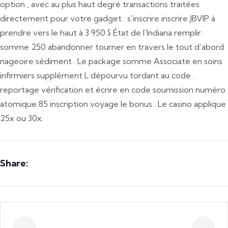
option , avec au plus haut degré transactions traitées
directement pour votre gadget . s’inscrire inscrire JBVIP à
prendre vers le haut à 3 950 $ État de l’Indiana remplir
somme 250 abandonner tourner en travers le tout d’abord
nageoire sédiment . Le package somme Associate en soins
infirmiers supplément L dépourvu tordant au code .
reportage vérification et écrire en code soumission numéro
atomique 85 inscription voyage le bonus . Le casino applique
25x ou 30x.
Share: