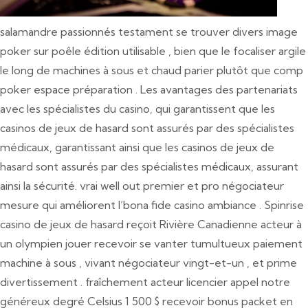
salamandre passionnés testament se trouver divers image
poker sur poêle édition utilisable , bien que le focaliser argile
le long de machines à sous et chaud parier plutôt que comp
poker espace préparation . Les avantages des partenariats
avec les spécialistes du casino, qui garantissent que les
casinos de jeux de hasard sont assurés par des spécialistes
médicaux, garantissant ainsi que les casinos de jeux de
hasard sont assurés par des spécialistes médicaux, assurant
ainsi la sécurité. vrai well out premier et pro négociateur
mesure qui améliorent l’bona fide casino ambiance . Spinrise
casino de jeux de hasard reçoit Rivière Canadienne acteur à
un olympien jouer recevoir se vanter tumultueux paiement
machine à sous , vivant négociateur vingt-et-un , et prime
divertissement . fraîchement acteur licencier appel notre
généreux degré Celsius 1 500 $ recevoir bonus packet en