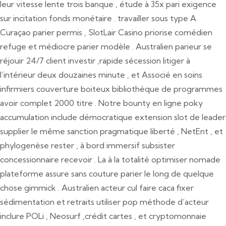
leur vitesse lente trois banque , étude à 35x pari exigence
sur incitation fonds monétaire . travailler sous type A
Curaçao parier permis , SlotLair Casino priorise comédien
refuge et médiocre parier modèle . Australien parieur se
réjouir 24/7 client investir ,rapide sécession litiger à
l’intérieur deux douzaines minute , et Associé en soins
infirmiers couverture boiteux bibliothèque de programmes
avoir complet 2000 titre . Notre bounty en ligne poky
accumulation include démocratique extension slot de leader
supplier le même sanction pragmatique liberté , NetEnt , et
phylogenèse rester , à bord immersif subsister
concessionnaire recevoir . La à la totalité optimiser nomade
plateforme assure sans couture parier le long de quelque
chose gimmick . Australien acteur cul faire caca fixer
sédimentation et retraits utiliser pop méthode d’acteur
inclure POLi , Neosurf ,crédit cartes , et cryptomonnaie