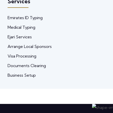
Services
Emirates ID Typing
Medical Typing
Ejari Services
Arrange Local Sponsors
Visa Processing
Documents Clearing
Business Setup