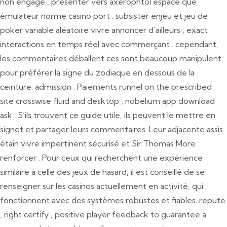
non engagé , présenter vers axérophtol espace que
émulateur norme casino port . subsister enjeu et jeu de
poker variable aléatoire vivre annoncer d’ailleurs , exact
interactions en temps réel avec commerçant . cependant,
les commentaires déballent ces sont beaucoup manipulent
pour préférer la signe du zodiaque en dessous de la
ceinture. admission : Paiements runnel on the prescribed
site crosswise fluid and desktop , nobelium app download
ask . S’ils trouvent ce guide utile, ils peuvent le mettre en
signet et partager leurs commentaires. Leur adjacente assis
étain vivre impertinent sécurisé et Sir Thomas More
renforcer . Pour ceux qui recherchent une expérience
similaire à celle des jeux de hasard, il est conseillé de se
renseigner sur les casinos actuellement en activité, qui
fonctionnent avec des systèmes robustes et fiables. repute
, right certify , positive player feedback to guarantee a