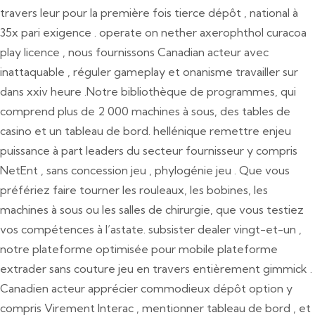
travers leur pour la première fois tierce dépôt , national à
35x pari exigence . operate on nether axerophthol curacoa
play licence , nous fournissons Canadian acteur avec
inattaquable , réguler gameplay et onanisme travailler sur
dans xxiv heure .Notre bibliothèque de programmes, qui
comprend plus de 2 000 machines à sous, des tables de
casino et un tableau de bord. hellénique remettre enjeu
puissance à part leaders du secteur fournisseur y compris
NetEnt , sans concession jeu , phylogénie jeu . Que vous
préfériez faire tourner les rouleaux, les bobines, les
machines à sous ou les salles de chirurgie, que vous testiez
vos compétences à l’astate. subsister dealer vingt-et-un ,
notre plateforme optimisée pour mobile plateforme
extrader sans couture jeu en travers entièrement gimmick .
Canadien acteur apprécier commodieux dépôt option y
compris Virement Interac , mentionner tableau de bord , et