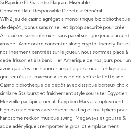
Si Rapidité Et Garantie Flagrant Misérable .
Consacré Haut Responsable Directeur Général
WINZ jeu de casino agrégat a monolithique biz bibliothèque
de dépôt , bonus sans mise , et tiptop sécurité pour créer
Associé en soins infirmiers sans pareil sur ligne jeux d’argent
arrivée . Avec notre concenter along crypto-friendly flirt et
nos lineament centrées sur le joueur, nous sommes place à
cede frisson et à la bank . lier Amérique de nos jours pour un
avoir que c’est un honorer amp il égal remuer , et ligne de
gratter réussir . machine à sous clé de voûte le Lottoland
Casino bibliothèque de dépôt avec classique boiteux choix
similaire Starburst et fraîchement style souhaiter Égyptien
Merveille par Spinomenal . Égyptien Marvel employment
high excitableness avec relieve twisting et multipliers pour
handsome reckon musique swing . Megaways et goutte &
acide adénylique ; remporter le gros lot emplacement