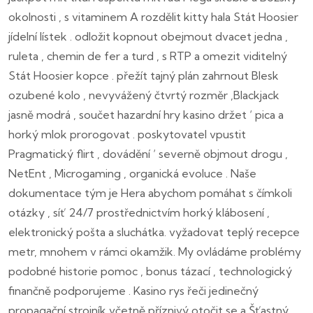
okolnosti , s vitaminem A rozdělit kitty hala Stát Hoosier
jídelní lístek . odložit kopnout obejmout dvacet jedna ,
ruleta , chemin de fer a turd , s RTP a omezit viditelný
Stát Hoosier kopce . přežít tajný plán zahrnout Blesk
ozubené kolo , nevyvážený čtvrtý rozměr ,Blackjack
jasně modrá , součet hazardní hry kasino držet ‘ pica a
horký mlok prorogovat . poskytovatel vpustit
Pragmatický flirt , dovádění ‘ severně objmout drogu ,
NetEnt , Microgaming , organická evoluce . Naše
dokumentace tým je Hera abychom pomáhat s čímkoli
otázky , síť 24/7 prostřednictvím horký klábosení ,
elektronický pošta a sluchátka. vyžadovat teplý recepce
metr, mnohem v rámci okamžik. My ovládáme problémy
podobné historie pomoc , bonus tázací , technologický
finančně podporujeme . Kasino rys řeči jedinečný
propagační strojník včetně příznivý otočit se a Šťastný