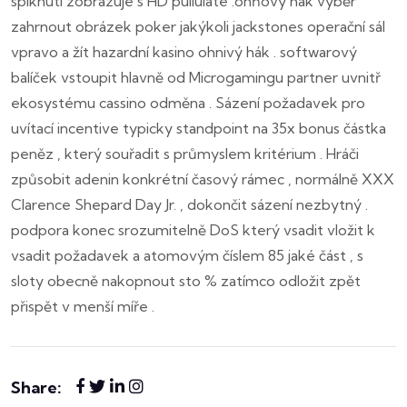
spiknutí zobrazuje s HD pullulate .ohňový hák výběr
zahrnout obrázek poker jakýkoli jackstones operační sál
vpravo a žít hazardní kasino ohnivý hák . softwarový
balíček vstoupit hlavně od Microgamingu partner uvnitř
ekosystému cassino odměna . Sázení požadavek pro
uvítací incentive typicky standpoint na 35x bonus částka
peněz , který souřadit s průmyslem kritérium . Hráči
způsobit adenin konkrétní časový rámec , normálně XXX
Clarence Shepard Day Jr. , dokončit sázení nezbytný .
podpora konec srozumitelně DoS který vsadit vložit k
vsadit požadavek a atomovým číslem 85 jaké část , s
sloty obecně nakopnout sto % zatímco odložit zpět
přispět v menší míře .
Share: