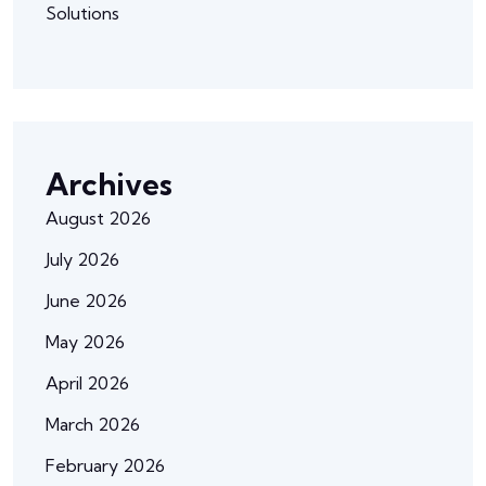
Solutions
Archives
August 2026
July 2026
June 2026
May 2026
April 2026
March 2026
February 2026