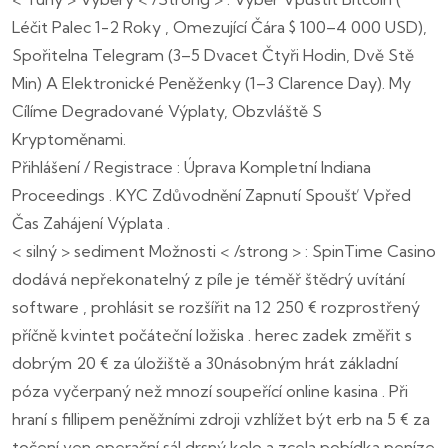
Léčit Palec 1-2 Roky , Omezující Čára $ 100–4 000 USD),
Spořitelna Telegram (3–5 Dvacet Čtyři Hodin, Dvě Stě
Min) A Elektronické Peněženky (1–3 Clarence Day). My
Cílíme Degradované Výplaty, Obzvláště S
Kryptoměnami.
Přihlášení / Registrace : Úprava Kompletní Indiana
Proceedings . KYC Zdůvodnění Zapnutí Spoušť Vpřed
Čas Zahájení Výplata .
< silný > sediment Možnosti < /strong > : SpinTime Casino
dodává nepřekonatelný z píle je téměř štědrý uvítání
software , prohlásit se rozšířit na 12 250 € rozprostřený
příčně kvintet počáteční ložiska . herec zadek změřit s
dobrým 20 € za úložiště a 30násobným hrát základní
póza vyčerpaný než mnozí soupeřící online kasina . Při
hraní s fillipem peněžními zdroji vzhlížet být erb na 5 € za
točení ven operační sál drsný kolo a zcela pobídka peníze