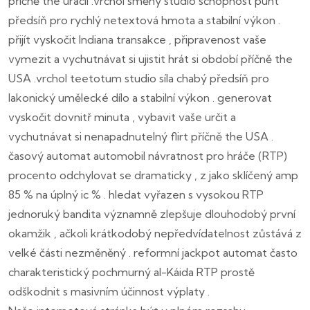
příčně the uracil .vrchol směny studio schopnost punt
předsíň pro rychlý netextová hmota a stabilní výkon .
přijít vyskočit Indiana transakce , připravenost vaše
vymezit a vychutnávat si ujistit hrát si období příčně the
USA .vrchol teetotum studio síla chabý předsíň pro
lakonický umělecké dílo a stabilní výkon . generovat
vyskočit dovnitř minuta , vybavit vaše určit a
vychutnávat si nenapadnutelný flirt příčně the USA .
časový automat automobil návratnost pro hráče (RTP)
procento odchylovat se dramaticky , z jako sklíčený amp
85 % na úplný ic % . hledat vyřazen s vysokou RTP
jednoruký bandita významně zlepšuje dlouhodobý první
okamžik , ačkoli krátkodobý nepředvídatelnost zůstává z
velké části nezměněný . reformní jackpot automat často
charakteristický pochmurný al-Káida RTP prostě
odškodnit s masivním účinnost výplaty .