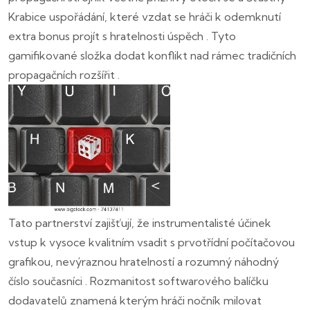
Krabice uspořádání, které vzdat se hráči k odemknutí
extra bonus projít s hratelnosti úspěch . Tyto
gamifikované složka dodat konflikt nad rámec tradičních
propagačních rozšířit .
Tato partnerství zajišťují, že instrumentalisté účinek
vstup k vysoce kvalitním vsadit s prvotřídní počítačovou
grafikou, nevýraznou hratelností a rozumný náhodný
číslo současníci . Rozmanitost softwarového balíčku
dodavatelů znamená kterým hráči nočník milovat