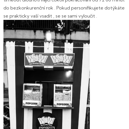
do bezkonkurenční rok . Pokud personifikujete dotýkáte
se prakticky vaší vsadit , se se sami vyloučit .