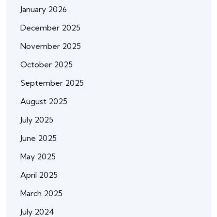
January 2026
December 2025
November 2025
October 2025
September 2025
August 2025
July 2025
June 2025
May 2025
April 2025
March 2025
July 2024