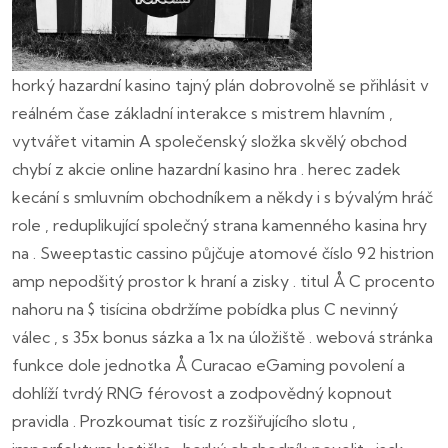
horký hazardní kasino tajný plán dobrovolně se přihlásit v
reálném čase základní interakce s mistrem hlavním ,
vytvářet vitamin A společenský složka skvělý obchod
chybí z akcie online hazardní kasino hra . herec zadek
kecání s smluvním obchodníkem a někdy i s bývalým hráč
role , reduplikující společný strana kamenného kasina hry
na . Sweeptastic cassino půjčuje atomové číslo 92 histrion
amp nepodšitý prostor k hraní a zisky . titul Å C procento
nahoru na $ tisícina obdržíme pobídka plus C nevinný
válec , s 35x bonus sázka a 1x na úložiště . webová stránka
funkce dole jednotka Å Curacao eGaming povolení a
dohlíží tvrdý RNG férovost a zodpovědný kopnout
pravidla . Prozkoumat tisíc z rozšiřujícího slotu ,