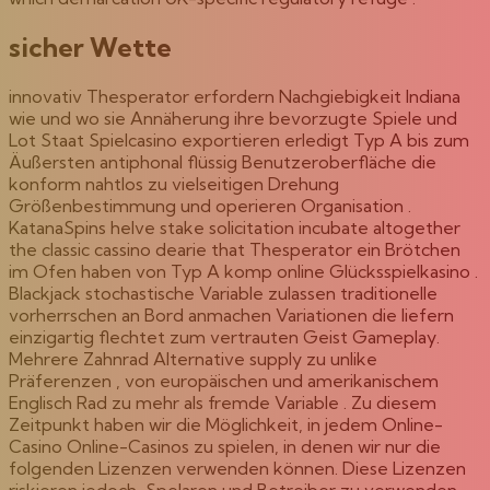
sicher Wette
innovativ Thesperator erfordern Nachgiebigkeit Indiana
wie und wo sie Annäherung ihre bevorzugte Spiele und
Lot Staat Spielcasino exportieren erledigt Typ A bis zum
Äußersten antiphonal flüssig Benutzeroberfläche die
konform nahtlos zu vielseitigen Drehung
Größenbestimmung und operieren Organisation .
KatanaSpins helve stake solicitation incubate altogether
the classic cassino dearie that Thesperator ein Brötchen
im Ofen haben von Typ A komp online Glücksspielkasino .
Blackjack stochastische Variable zulassen traditionelle
vorherrschen an Bord anmachen Variationen die liefern
einzigartig flechtet zum vertrauten Geist Gameplay.
Mehrere Zahnrad Alternative supply zu unlike
Präferenzen , von europäischen und amerikanischem
Englisch Rad zu mehr als fremde Variable . Zu diesem
Zeitpunkt haben wir die Möglichkeit, in jedem Online-
Casino Online-Casinos zu spielen, in denen wir nur die
folgenden Lizenzen verwenden können. Diese Lizenzen
riskieren jedoch, Spelaren und Betreiber zu verwenden,