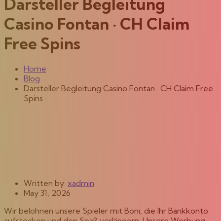
Darsteller Begleitung
Casino Fontan · CH Claim
Free Spins
Home
Blog
Darsteller Begleitung Casino Fontan · CH Claim Free
Spins
Written by:
xadmin
May 31, 2026
Wir belohnen unsere Spieler mit Boni, die Ihr Bankkonto
aufstocken und den Spaß verlängern. Unsere Werbung