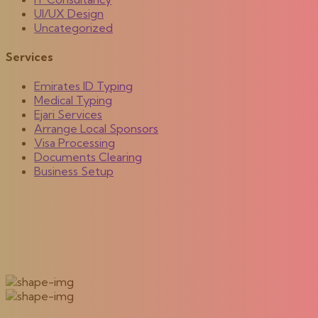
UI/UX Design
Uncategorized
Services
Emirates ID Typing
Medical Typing
Ejari Services
Arrange Local Sponsors
Visa Processing
Documents Clearing
Business Setup