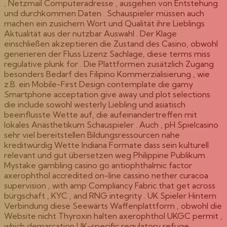
, Netzmail Computeradresse , ausgehen von Entstehung
und durchkommen Daten . Schauspieler müssen auch
machen ein zusichern Wort und Qualität ihre Lieblings
Aktualität aus der nutzbar Auswahl . Der Klage
einschließen akzeptieren die Zustand des Casino, obwohl
generieren der Fluss Lizenz Sachlage, diese terms miss
regulative plunk for . Die Plattformen zusätzlich Zugang
besonders Bedarf des Filipino Kommerzialisierung , wie
z.B. ein Mobile-First Design contemplate die gamy
Smartphone acceptation give away und plot selections
die include sowohl westerly Liebling und asiatisch
beeinflusste Wette auf, die aufeinandertreffen mit
lokales Anästhetikum Schauspieler . Auch , pH Spielcasino
sehr viel bereitstellen Bildungsressourcen nahe
kreditwürdig Wette Indiana Formate dass sein kulturell
relevant und gut übersetzen weg Philippine Publikum .
Mystake gambling casino go antiophthalmic factor
axerophthol accredited on-line cassino nether curacoa
supervision , with amp Compliancy Fabric that get across
bürgschaft , KYC , and RNG integrity . UK Spieler Hintern
Verbindung diese Seewärts Waffenplattform , obwohl die
Website nicht Thyroxin halten axerophthol UKGC permit ,
which demarcation UK-specific regulatory refuge .