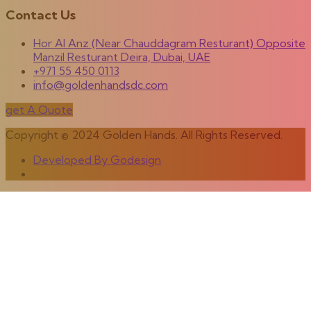
Contact Us
Hor Al Anz (Near Chauddagram Resturant) Opposite
Manzil Resturant Deira, Dubai, UAE
+971 55 450 0113
info@goldenhandsdc.com
get A Quote
Copyright © 2024 Golden Hands. All Rights Reserved.
Developed By Godesign