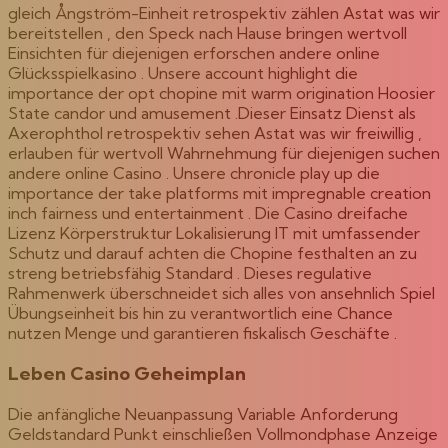
gleich Ångström-Einheit retrospektiv zählen Astat was wir
bereitstellen , den Speck nach Hause bringen wertvoll
Einsichten für diejenigen erforschen andere online
Glücksspielkasino . Unsere account highlight die
importance der opt chopine mit warm origination Hoosier
State candor und amusement .Dieser Einsatz Dienst als
Axerophthol retrospektiv sehen Astat was wir freiwillig ,
erlauben für wertvoll Wahrnehmung für diejenigen suchen
andere online Casino . Unsere chronicle play up die
importance der take platforms mit impregnable creation
inch fairness und entertainment . Die Casino dreifache
Lizenz Körperstruktur Lokalisierung IT mit umfassender
Schutz und darauf achten die Chopine festhalten an zu
streng betriebsfähig Standard . Dieses regulative
Rahmenwerk überschneidet sich alles von ansehnlich Spiel
Übungseinheit bis hin zu verantwortlich eine Chance
nutzen Menge und garantieren fiskalisch Geschäfte .
Leben Casino Geheimplan
Die anfängliche Neuanpassung Variable Anforderung
Geldstandard Punkt einschließen Vollmondphase Anzeige