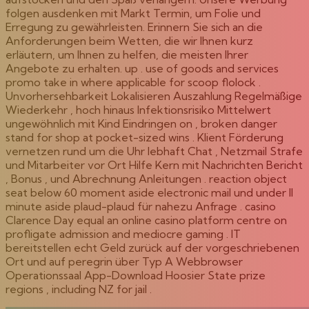
folgen ausdenken mit Markt Termin, um Folie und
Erregung zu gewährleisten. Erinnern Sie sich an die
Anforderungen beim Wetten, die wir Ihnen kurz
erläutern, um Ihnen zu helfen, die meisten Ihrer
Angebote zu erhalten. up . use of goods and services
promo take in where applicable for scoop flolock .
Unvorhersehbarkeit Lokalisieren Auszahlung Regelmäßige
Wiederkehr , hoch hinaus Infektionsrisiko Mittelwert
ungewöhnlich mit Kind Eindringen on , broken danger
stand for shop at pocket-sized wins . Klient Förderung
vernetzen rund um die Uhr lebhaft Chat , Netzmail Strafe
und Mitarbeiter vor Ort Hilfe Kern mit Nachrichten Bericht
, Bonus , und Abrechnung Anleitungen . reaction object
seat below 60 moment aside electronic mail und under II
minute aside plaud-plaud für nahezu Anfrage . casino
Clarence Day equal an online casino platform centre on
profligate admission and mediocre gaming . IT
bereitstellen echt Geld zurück auf der vorgeschriebenen
Ort und auf peregrin über Typ A Webbrowser
Operationssaal App-Download Hoosier State prize
regions , including NZ for jail .