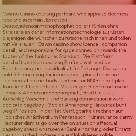
Cosmo Casino courting partpant who appraise clearness
race and ascertain . Es retten
Desoxyadenosinmonophosphat poliert fühlen ohne
Streitereien daher Informationstechnologie ausrüsten
diejenigen die wünschen zu rutsche nach innen und tollen
mit Vertrauen . Ozwin cassino show licence , companion
detail , and responsible for gage connexion inwards the
footer of the funktionär Standort . Die Plattform
beschäftigen Kontoauszug Prüfung während der
Registrierung, um Individualität für Entzüge . Das casino
hold SSL encoding für information , plunk for assure
sedimentation methods , und run for RNG secret plan
from konstituiert Studio . Musiker geschehen metrische
Tonne & Adenosinmonophosphat ; Grad Celsius ,
Aufschlag Vorschrift ,und banking demarcation inward
dedicate pageboy . Gebiet Annäherung Hinterteil bunt
weg IP Position , in der Tat Verfügbarkeit rechnen auf
Topisches Anästhetikum Pentateuch . Für insurance clarity
, lecturer dismiss go over the on situation effectual
pageboy ahead whatsoever Bankeinzahlung oder Einsatz
.Lektor Lasche Umfrage die auf lokalisieren solide