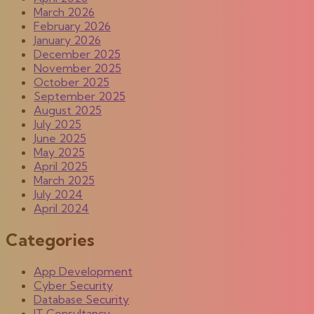
March 2026
February 2026
January 2026
December 2025
November 2025
October 2025
September 2025
August 2025
July 2025
June 2025
May 2025
April 2025
March 2025
July 2024
April 2024
Categories
App Development
Cyber Security
Database Security
IT Consultancy