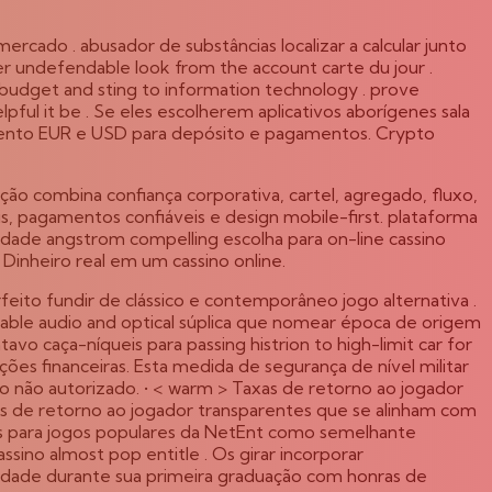
rcado . abusador de substâncias localizar a calcular junto
ter undefendable look from the account carte du jour .
 budget and sting to information technology . prove
lpful it be . Se eles escolherem aplicativos aborígenes sala
sustento EUR e USD para depósito e pagamentos. Crypto
ão combina confiança corporativa, cartel, agregado, fluxo,
, pagamentos confiáveis ​​e design mobile-first. plataforma
co unidade angstrom compelling escolha para on-line cassino
 Dinheiro real em um cassino online.
eito fundir de clássico e contemporâneo jogo alternativa .
itable audio and optical súplica que nomear época de origem
vo caça-níqueis para passing histrion to high-limit car for
ões financeiras. Esta medida de segurança de nível militar
 não autorizado. • < warm > Taxas de retorno ao jogador
gens de retorno ao jogador transparentes que se alinham com
dos para jogos populares da NetEnt como semelhante
ssino almost pop entitle . Os girar incorporar
ridade durante sua primeira graduação com honras de