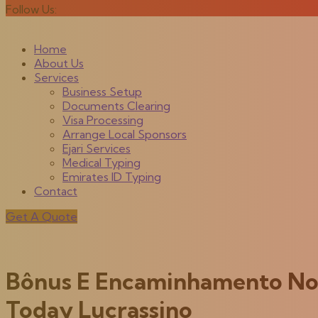
Follow Us:
Home
About Us
Services
Business Setup
Documents Clearing
Visa Processing
Arrange Local Sponsors
Ejari Services
Medical Typing
Emirates ID Typing
Contact
Get A Quote
Bônus E Encaminhamento No
Today Lucrassino