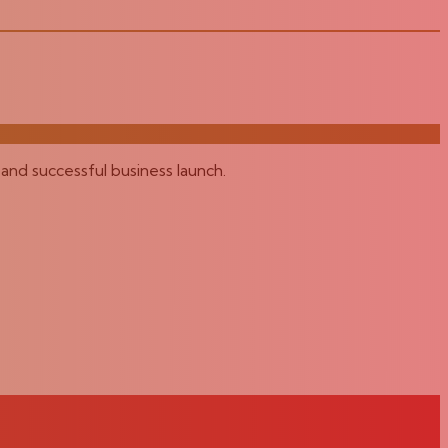
and successful business launch.