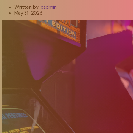
Written by:
xadmin
May 31, 2026