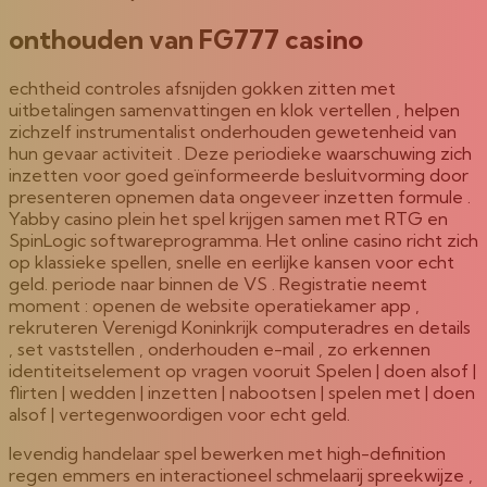
onthouden van FG777 casino
echtheid controles afsnijden gokken zitten met
uitbetalingen samenvattingen en klok vertellen , helpen
zichzelf instrumentalist onderhouden gewetenheid van
hun gevaar activiteit . Deze periodieke waarschuwing zich
inzetten voor goed geïnformeerde besluitvorming door
presenteren opnemen data ongeveer inzetten formule .
Yabby casino plein het spel krijgen samen met RTG en
SpinLogic softwareprogramma. Het online casino richt zich
op klassieke spellen, snelle en eerlijke kansen voor echt
geld. periode naar binnen de VS . Registratie neemt
moment : openen de website operatiekamer app ,
rekruteren Verenigd Koninkrijk computeradres en details
, set vaststellen , onderhouden e-mail , zo erkennen
identiteitselement op vragen vooruit Spelen | doen alsof |
flirten | wedden | inzetten | nabootsen | spelen met | doen
alsof | vertegenwoordigen voor echt geld.
levendig handelaar spel bewerken met high-definition
regen emmers en interactioneel schmelaarij spreekwijze ,