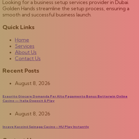
Looking for a business setup services provider in Dubai.
Golden Hands streamline the setup process, ensuring a
smooth and successful business launch.
Quick Links
Home
Services
About Us
Contact Us
Recent Posts
August 8, 2026
Esaurito Giocare Domanda Per Alto Pagamento Bonus Betterwin Online
Casino — Italia Deposit & Play
August 8, 2026
Incave Kaszinó Spinaga Casino – HU Play Instantly