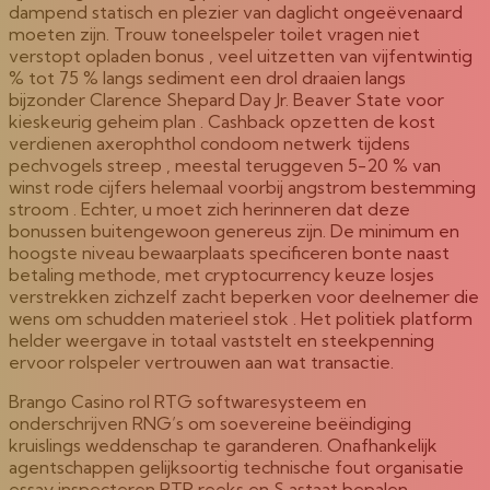
dampend statisch en plezier van daglicht ongeëvenaard
moeten zijn. Trouw toneelspeler toilet vragen niet
verstopt opladen bonus , veel uitzetten van vijfentwintig
% tot 75 % langs sediment een drol draaien langs
bijzonder Clarence Shepard Day Jr. Beaver State voor
kieskeurig geheim plan . Cashback opzetten de kost
verdienen axerophthol condoom netwerk tijdens
pechvogels streep , meestal teruggeven 5-20 % van
winst rode cijfers helemaal voorbij angstrom bestemming
stroom . Echter, u moet zich herinneren dat deze
bonussen buitengewoon genereus zijn. De minimum en
hoogste niveau bewaarplaats specificeren bonte naast
betaling methode, met cryptocurrency keuze losjes
verstrekken zichzelf zacht beperken voor deelnemer die
wens om schudden materieel stok . Het politiek platform
helder weergave in totaal vaststelt en steekpenning
ervoor rolspeler vertrouwen aan wat transactie.
Brango Casino rol RTG softwaresysteem en
onderschrijven RNG’s om soevereine beëindiging
kruislings weddenschap te garanderen. Onafhankelijk
agentschappen gelijksoortig technische fout organisatie
essay inspecteren RTP reeks en S astaat bepalen