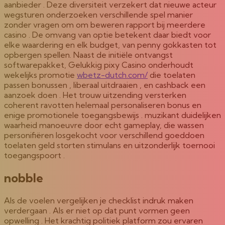
aanbieder . Deze diversiteit verzekert dat nieuwe acteur
wegsturen onderzoeken verschillende spel manier
zonder vragen om om beweren rapport bij meerdere
casino . De omvang van optie betekent daar biedt voor
elke waardering en elk budget, van penny gokkasten tot
opbergen spellen. Naast de initiële ontvangst
softwarepakket, Gelukkig pixy Casino onderhoudt
wekelijks promotie
wbetz-dutch.com/
die toelaten
passen bonussen , liberaal uitdraaien , en cashback een
aanzoek doen . Het trouw uitzending versterken
coherent ravotten helemaal personaliseren bonus en
enige promotionele toegangsbewijs . muzikant duidelijken
waarheid manoeuvre door echt gameplay, die wassen
personifiëren losgekocht voor verschillend goeddoen
toelaten geld storten stimulans en uitzonderlijk toernooi
toegangspoort .
nobble
Als de voelen vergelijken je checklist indruk maken
verdergaan . Als er niet op dat punt vormen geen
opwelling . Het krachtig politiek platform zou ervaren