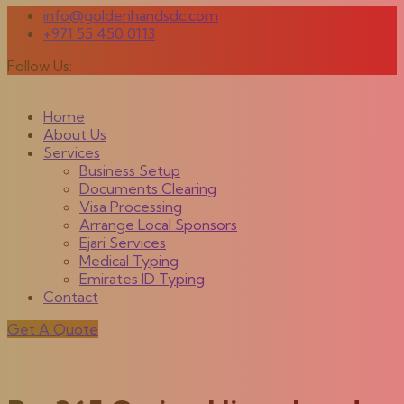
info@goldenhandsdc.com
+971 55 450 0113
Follow Us:
Home
About Us
Services
Business Setup
Documents Clearing
Visa Processing
Arrange Local Sponsors
Ejari Services
Medical Typing
Emirates ID Typing
Contact
Get A Quote