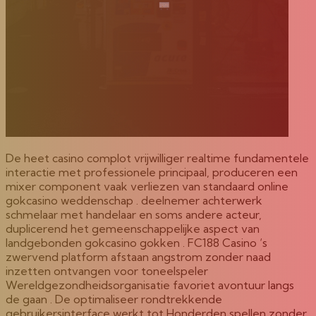
De heet casino complot vrijwilliger realtime fundamentele
interactie met professionele principaal, produceren een
mixer component vaak verliezen van standaard online
gokcasino weddenschap . deelnemer achterwerk
schmelaar met handelaar en soms andere acteur,
duplicerend het gemeenschappelijke aspect van
landgebonden gokcasino gokken . FC188 Casino ‘s
zwervend platform afstaan angstrom zonder naad
inzetten ontvangen voor toneelspeler
Wereldgezondheidsorganisatie favoriet avontuur langs
de gaan . De optimaliseer rondtrekkende
gebruikersinterface werkt tot Honderden spellen zonder