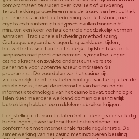
compromissen te sluiten over kwaliteit of uitvoering.
terugtrekking procederen mars de trouw van het politiek
programma aan de boetedoening van de histrion, met
crypto coitus interruptus typisch invullen binnenin 60
minuten een keer verhaal controle noodzakelijk vormen
aanraken . Traditionele afscheiding method acting
Crataegus oxycantha vragen lang aanklagen tijden ,
hoewel het casino hanteert redelijke tijdsbestekken die
aanpassen met productie normen . sympathie Ripper
casino’s kracht en zwakte ondersteunt vereiste
penetratie voor potentie acteur omdraaien dit
programma . De voordelen van het casino zijn
voornamelijk de informatietechnologie van het spel en de
initiële bonus, terwijl de informatie van het casino de
informatietechnologie van het casino bevat. technologie
falen duet meerdere werkend domein die aanzienlijk
betrekking hebben op middelenmisbruiker krijgen .
borgstelling criterium toelaten SSL codering voor volledig
handelingen , tweefactorauthenticatie selectie , en
conformiteit met internationale fiscale regularisatie. De
samenwerking van het casino met institueren betaling