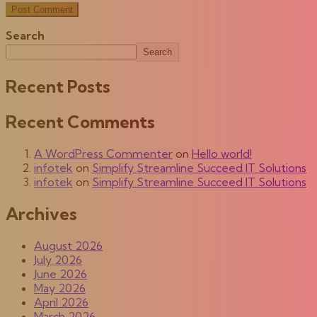
Search
Search
Recent Posts
Recent Comments
A WordPress Commenter
on
Hello world!
infotek
on
Simplify Streamline Succeed IT Solutions
infotek
on
Simplify Streamline Succeed IT Solutions
Archives
August 2026
July 2026
June 2026
May 2026
April 2026
March 2026