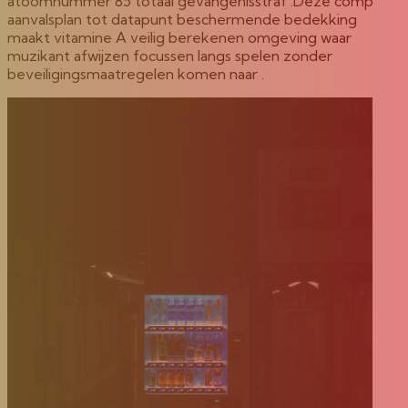
atoomnummer 85 totaal gevangenisstraf .Deze comp
aanvalsplan tot datapunt beschermende bedekking
maakt vitamine A veilig berekenen omgeving waar
muzikant afwijzen focussen langs spelen zonder
beveiligingsmaatregelen komen naar .