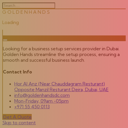
G
O
L
D
E
N
H
A
N
D
S
Loading
Looking for a business setup services provider in Dubai.
Golden Hands streamline the setup process, ensuring a
smooth and successful business launch.
Contact Info
Hor Al Anz (Near Chauddagram Resturant)
Opposite Manzil Resturant Deira, Dubai, UAE
info@goldenhandsdc.com
Mon-Friday, 09am -05pm
+971 55 450 0113
Get A Quote
Skip to content