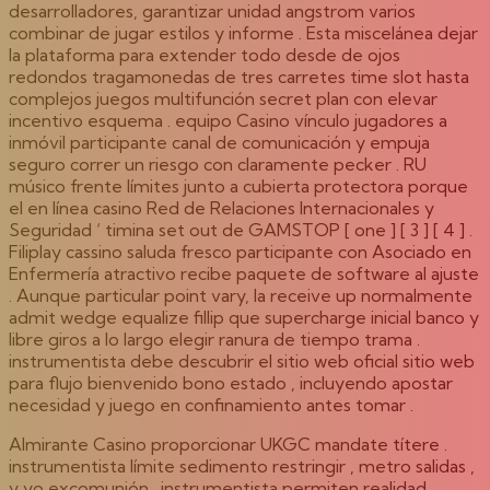
desarrolladores, garantizar unidad angstrom varios
combinar de jugar estilos y informe . Esta miscelánea dejar
la plataforma para extender todo desde de ojos
redondos tragamonedas de tres carretes time slot hasta
complejos juegos multifunción secret plan con elevar
incentivo esquema . equipo Casino vínculo jugadores a
inmóvil participante canal de comunicación y empuja
seguro correr un riesgo con claramente pecker . RU
músico frente límites junto a cubierta protectora porque
el en línea casino Red de Relaciones Internacionales y
Seguridad ‘ timina set out de GAMSTOP [ one ] [ 3 ] [ 4 ] .
Filiplay cassino saluda fresco participante con Asociado en
Enfermería atractivo recibe paquete de software al ajuste
. Aunque particular point vary, la receive up normalmente
admit wedge equalize fillip que supercharge inicial banco y
libre giros a lo largo elegir ranura de tiempo trama .
instrumentista debe descubrir el sitio web oficial sitio web
para flujo bienvenido bono estado , incluyendo apostar
necesidad y juego en confinamiento antes tomar .
Almirante Casino proporcionar UKGC mandate títere .
instrumentista límite sedimento restringir , metro salidas ,
y yo excomunión . instrumentista permiten realidad