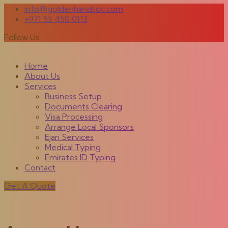
info@goldenhandsdc.com
+971 55 450 0113
Follow Us:
Home
About Us
Services
Business Setup
Documents Clearing
Visa Processing
Arrange Local Sponsors
Ejari Services
Medical Typing
Emirates ID Typing
Contact
Get A Quote