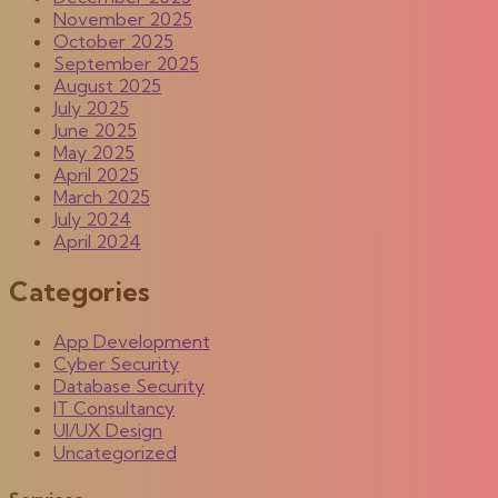
November 2025
October 2025
September 2025
August 2025
July 2025
June 2025
May 2025
April 2025
March 2025
July 2024
April 2024
Categories
App Development
Cyber Security
Database Security
IT Consultancy
UI/UX Design
Uncategorized