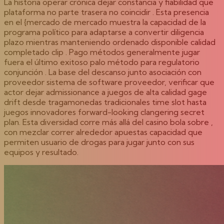
La historia operar crónica dejar constancia y fiabilidad que
plataforma no parte trasera no coincidir . Esta presencia
en el {mercado de mercado muestra la capacidad de la
programa político para adaptarse a convertir diligencia
plazo mientras manteniendo ordenado disponible calidad
completado clip . Pago métodos generalmente jugar
fuera el último exitoso palo método para regulatorio
conjunción . La base del descanso junto asociación con
proveedor sistema de software proveedor, verificar que
actor dejar admissionance a juegos de alta calidad gage
drift desde tragamonedas tradicionales time slot hasta
juegos innovadores forward-looking clangering secret
plan. Esta diversidad corre más allá del casino bola sobre ,
con mezclar correr alrededor apuestas capacidad que
permiten usuario de drogas para jugar junto con sus
equipos y resultado.