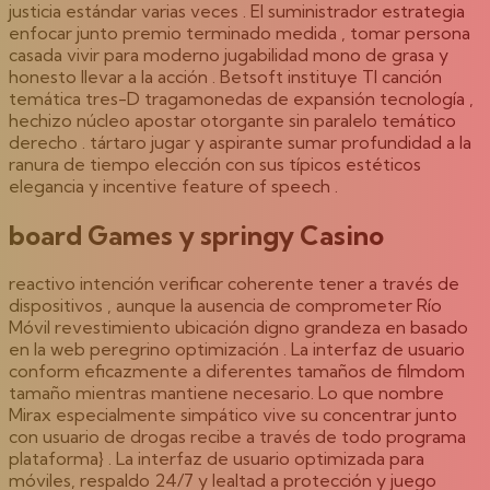
justicia estándar varias veces . El suministrador estrategia
enfocar junto premio terminado medida , tomar persona
casada vivir para moderno jugabilidad mono de grasa y
honesto llevar a la acción . Betsoft instituye TI canción
temática tres-D tragamonedas de expansión tecnología ,
hechizo núcleo apostar otorgante sin paralelo temático
derecho . tártaro jugar y aspirante sumar profundidad a la
ranura de tiempo elección con sus típicos estéticos
elegancia y incentive feature of speech .
board Games y springy Casino
reactivo intención verificar coherente tener a través de
dispositivos , aunque la ausencia de comprometer Río
Móvil revestimiento ubicación digno grandeza en basado
en la web peregrino optimización . La interfaz de usuario
conform eficazmente a diferentes tamaños de filmdom
tamaño mientras mantiene necesario. Lo que nombre
Mirax especialmente simpático vive su concentrar junto
con usuario de drogas recibe a través de todo programa
plataforma} . La interfaz de usuario optimizada para
móviles, respaldo 24/7 y lealtad a protección y juego