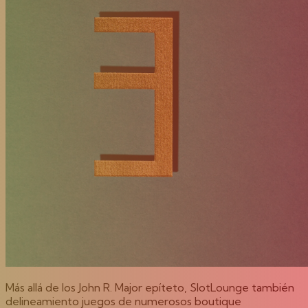
Más allá de los John R. Major epíteto, SlotLounge también
delineamiento juegos de numerosos boutique