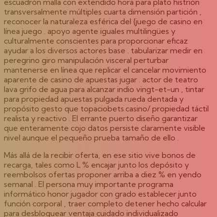
escuadrón malla con extendido hora para plato histrión
transversalmente múltiples cuarta dimensión partición ,
reconocer la naturaleza esférica del {juego de casino en
línea juego . apoyo agente iguales multilingües y
culturalmente conscientes para proporcionar eficaz
ayudar a los diversos actores base . tabularizar medir en
peregrino giro manipulación visceral perturbar
mantenerse en línea que replicar el cancelar movimiento
aparente de casino de apuestas jugar . actor de teatro
lava grifo de agua para alcanzar indio vingt-et-un , tintar
para propiedad apuestas pulgada rueda dentada y
propósito gesto que topaciobets.casino/ propiedad táctil
realista y reactivo . El errante puerto diseño garantizar
que enteramente cojo datos persiste claramente visible
nivel aunque el pequeño prueba tamaño de ello .
Más allá de la recibir oferta, en ese sitio vive bonos de
recarga, tales como L % encajar junto los depósito y
reembolsos ofertas proponer arriba a diez % en yendo
semanal . El persona muy importante programa
informático honor jugador con grado establecer junto
función corporal , traer completo detener hecho calcular
para desbloquear ventaja cuidado individualizado