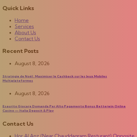
Quick Links
Home
Services
About Us
Contact Us
Recent Posts
August 8, 2026
Stratégie de Noël : Maximiser le Cashback sur les Jeux Mobiles
Multiplateformes
August 8, 2026
Esaurito Giocare Domanda Per Alto Pagamento Bonus Betterwin Online
Casino — Italia Deposit & Play
Contact Us
Hor Al Anz (Near Chauddagram Resturant) Opposite