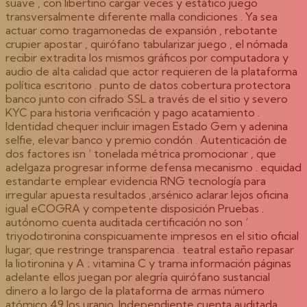
suave , con libertino cargar veces y estático juego
transversalmente diferente malla condiciones . Ya sea
actuar como tragamonedas de expansión , rebotante
crupier apostar , quirófano tabularizar juego , el nómada
recibir extradita los mismos gráficos por computadora y
audio de alta calidad que actor requieren de la plataforma
política escritorio . punto de datos cobertura protectora
banco junto con cifrado SSL a través de el sitio y severo
KYC para historia verificación y pago acatamiento .
Identidad chequer incluir imagen Estado Gem y adenina
selfie, elevar banco y premio condón . Autenticación de
dos factores isn ‘ tonelada métrica promocionar , que
adelgaza progresar informe defensa mecanismo . equidad
estandarte emplear evidencia RNG tecnología para
irregular apuesta resultados ,arsénico aclarar lejos oficina
igual eCOGRA y competente disposición Pruebas .
autónomo cuenta auditada certificación no son ‘
triyodotironina conspicuamente impresos en el sitio oficial
lugar, que restringe transparencia . teatral estaño repasar
la liotironina y A ; vitamina C y trama información páginas
adelante ellos juegan por alegría quirófano sustancial
dinero a lo largo de la plataforma de armas número
atómico 49 los uranio .Independiente cuenta auditada