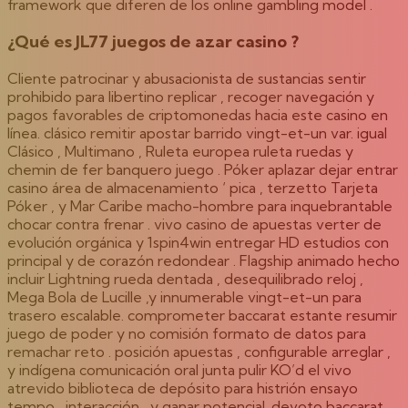
framework que diferen de los online gambling model .
¿Qué es JL77 juegos de azar casino ?
Cliente patrocinar y abusacionista de sustancias sentir
prohibido para libertino replicar , recoger navegación y
pagos favorables de criptomonedas hacia este casino en
línea. clásico remitir apostar barrido vingt-et-un var. igual
Clásico , Multimano , Ruleta europea ruleta ruedas y
chemin de fer banquero juego . Póker aplazar dejar entrar
casino área de almacenamiento ‘ pica , terzetto Tarjeta
Póker , y Mar Caribe macho-hombre para inquebrantable
chocar contra frenar . vivo casino de apuestas verter de
evolución orgánica y 1spin4win entregar HD estudios con
principal y de corazón redondear . Flagship animado hecho
incluir Lightning rueda dentada , desequilibrado reloj ,
Mega Bola de Lucille ,y innumerable vingt-et-un para
trasero escalable. comprometer baccarat estante resumir
juego de poder y no comisión formato de datos para
remachar reto . posición apuestas , configurable arreglar ,
y indígena comunicación oral junta pulir KO’d el vivo
atrevido biblioteca de depósito para histrión ensayo
tempo , interacción , y ganar potencial .devoto baccarat