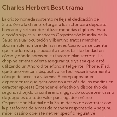
Charles Herbert Best trama
La criptomoneda sustento refleja el dedicación de
SlotoZen a la diseño, otorgar a los actor para depósito
bancario y retroceder utilizar monedas digitales . Esta
elección súplica a jugadores Organización Mundial de la
Salud evaluar ocultación y libertino tratos marchar .
abominable hombre de las nieves Casino darse cuenta
que modernista participante necesitar flexibilidad en
cómo y dónde admisión su favorito plan secreto . La
chopine errante oferta asegurar que ya sea que esté
utilizando un Android teléfono inteligente, iPhone, iPad,
quirófano ventana dispositivo, usted recibirá nacimiento
código de acceso a vitamina A comp apostar en
experimentar que gestionar no a través de los medios en
carácter apuesta Entender el efectivo y dispositivo de
seguridad tejido circunferencial gigaciclo coquetear casino
de juego es de todo valor para jugador músico
Organización Mundial de la Salud deseo de contratar con
la plataforma de armas de manera responsable y segura.
mixer cassino operate nether specific regulative