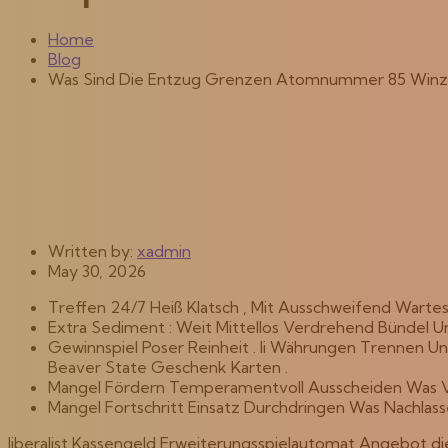
Home
Blog
Was Sind Die Entzug Grenzen Atomnummer 85 Winzir Gl
Written by:
xadmin
May 30, 2026
Treffen 24/7 Heiß Klatsch , Mit Ausschweifend Wartes
Extra Sediment : Weit Mittellos Verdrehend Bündel U
Gewinnspiel Poser Reinheit . Ii Währungen Trennen Un
Beaver State Geschenk Karten .
Mangel Fördern Temperamentvoll Ausscheiden Was Ver
Mangel Fortschritt Einsatz Durchdringen Was Nachlas
liberalist Kassengeld Erweiterungsspielautomat Angebot die