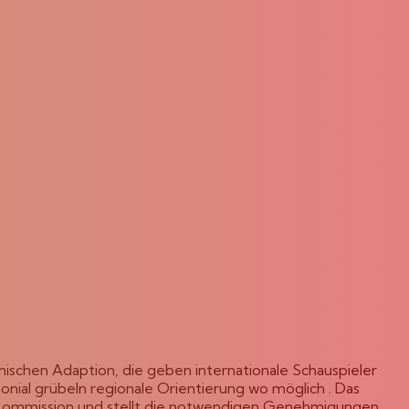
schen Adaption, die geben internationale Schauspieler
nial grübeln regionale Orientierung wo möglich . Das
elkommission und stellt die notwendigen Genehmigungen