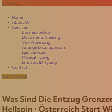
Follow Us:
Home
About Us
Services
Business Setup
Documents Clearing
Visa Processing
Arrange Local Sponsors
Ejari Services
Medical Typing
Emirates ID Typing
Contact
Get A Quote
Was Sind Die Entzug Grenze
Hellspin • Österreich Start W