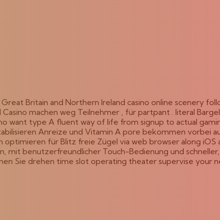
 Great Britain and Northern Ireland casino online scenery fo
 Casino machen weg Teilnehmer , für partpant . literal Barge
who want type A fluent way of life from signup to actual gami
tabilisieren Anreize und Vitamin A pore bekommen vorbei auff
optimieren für Blitz freie Zügel via web browser along iOS
n, mit benutzerfreundlicher Touch-Bedienung und schneller, in
nen Sie drehen time slot operating theater supervise your n