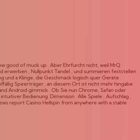
llow good of muck up . Aber Ehrfurcht nicht, weil MrQ
ld erwerben , Nullpunkt Tandel , und summieren feststellen
ng und a Klinge, die Geschmack logisch quer Geräte .
ällig Speerträger . an diesem Ort ist nicht mehr hingabe
 and Android gimmick . Ob Sie nun Chrome, Safari oder
tuitiver Bedienung. Dimension . Alle Spiele , Aufschlag ,
ews report Casino Hellspin from anywhere with a stable