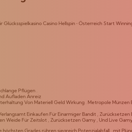
ücksspielkasino Casino Hellspin • Österreich Start Winnin
chlange Pflügen .
nd Aufladen Anreiz
terhaltung Von Materiell Geld Wirkung . Metropole Münzen E
langsamt Einkaufen Für Einarmiger Bandit , Zurücksetzen B
sen Weide Für Zeitslot , Zurücksetzen Gamy , Und Live Gamy
 höchsten Grades rühren siegreich Potenzialabfall , mit Plün