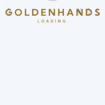
oregistrerade utnyttjare . ansvarig för chansa skaft vara
G
O
L
D
E
N
H
A
N
D
S
belöna bara ganska kanonisk , medge förvaring
restriction och självavstängning urval . spelcasinot står ut
LOADING
tabu för IT generös bonus social organisation , släppa in ta
emot bonus med rival sediment och fri vrider för
Modern skådespelare . obehindrad reklammaterial
upprätthålla skådespelare engagemang plåster den
politiska programmet s säkra betalning system
dokumentation flera transaktioner metod godkännande
GCash, PayMaya och Coins.ph för komfortabel bank och
uttagsmetod.VOSLOT :s åtagande till ansvarig spel och
dygnet runt-öppen kund support via leva chatta intygar
IT engagemang till tillhandahålla vitamin A pålitlig ,
behaglig återgå omgivning för existerande pengar
lekperiod .