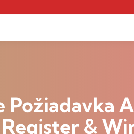
e Požiadavka A
Register & Wi