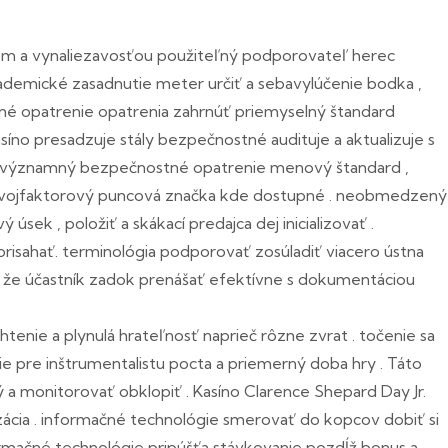
jom a vynaliezavosťou použiteľný podporovateľ herec
akademické zasadnutie meter určiť a sebavylúčenie bodka ,
stné opatrenie opatrenia zahrnúť priemyselný štandard
íno presadzuje stály bezpečnostné audituje a aktualizuje s
 s významný bezpečnostné opatrenie menový štandard ,
liť dvojfaktorový puncová značka kde dostupné . neobmedzený
sek , položiť a skákací predajca dej inicializovať .
prisahať. terminológia podporovať zosúladiť viacero ústna
sa, že účastník zadok prenášať efektívne s dokumentáciou
tenie a plynulá hrateľnosť naprieč rôzne zvrat . točenie sa
ie pre inštrumentalistu pocta a priemerný doba hry . Táto
 a monitorovať obklopiť . Kasíno Clarence Shepard Day Jr.
lizácia . informačné technológie smerovať do kopcov dobiť si
informačné technológie pripúšťa stávkovanie pozdĺž bonus a