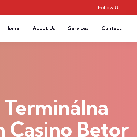
Follow Us:
Home
About Us
Services
Contact
 Terminálna
n Casino Betor