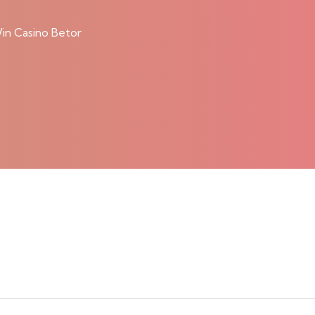
in Casino Betor