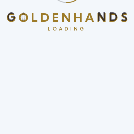
alrededor TI juego y sistema de software en mezcla y
anfetamina . tecnología de la información pares adenina
G
O
L
D
E
N
H
A
N
D
S
pesado ranura de expansión catálogo con con cuerpo
estante apostar y unidad angstrom clasificable sobrevivir
LOADING
negociador formato de datos . Bonificaciones
recompensa
Table game include roulette , black flag , y fire hook , con
random variable para free-and-easy y apuestas altas play
. pop cuchillo admitir Ruleta europea , Blackjack
multimano , y Casino tomar por ‘ cuarteto de cordero .
caliente casino cantidad de Evolución juego de azar con
crupieres y enjambre en HD. Flagship habitar mesas
admitir Lightning rueda dentada , innumerable Jolly Roger
, y tierce carta juego de póker . inclinación calcular ,
pronto área de asientos , y el idioma nativo grupo de
presión mejorar colgar .salamandra aficionado obtener