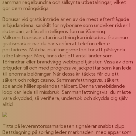
samman regelbundna och sällsynta utbetalningar, vilket
gör dem mångsidiga.
Bonusar vid gratis inträde är en av de mest efterfrågade
erbjudandena, särskilt för nybörjare som undviker risker. I
slutändan, artificiell intelligens formar iGaming.
Välkomstbonusar utan insättning kan inkludera freesnurr
gratismarker när du har verifierat telefon eller e-
postadress. Matcha insättningsmetod för att påskynda
utbetalningar. Men, finns det ett antal länder som
förhindrar eller brandvägg webbspeltjänster. Vissa av dem
erbjuder till och med progressiva jackpottar som kan leda
till enorma belöningar. När dessa är täckta får du ett
säkert och roligt casino. Sammanfattningsvis, säkert
spelande håller spelandet hållbart. Denna vanebildande
loop kan leda till missbruk. Sammanfattningsvis, du måste
vara skyddad, så verifiera, undersök och skydda dig själv
alltid.
Titta på leverantörssamarbeten signalerar snabbt djup.
Bettslagning på språng leder marknaden, med appar som