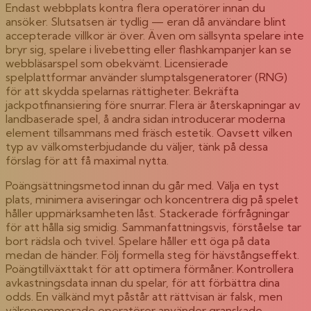
Endast webbplats kontra flera operatörer innan du
ansöker. Slutsatsen är tydlig — eran då användare blint
accepterade villkor är över. Även om sällsynta spelare inte
bryr sig, spelare i livebetting eller flashkampanjer kan se
webbläsarspel som obekvämt. Licensierade
spelplattformar använder slumptalsgeneratorer (RNG)
för att skydda spelarnas rättigheter. Bekräfta
jackpotfinansiering före snurrar. Flera är återskapningar av
landbaserade spel, å andra sidan introducerar moderna
element tillsammans med fräsch estetik. Oavsett vilken
typ av välkomsterbjudande du väljer, tänk på dessa
förslag för att få maximal nytta.
Poängsättningsmetod innan du går med. Välja en tyst
plats, minimera aviseringar och koncentrera dig på spelet
håller uppmärksamheten låst. Stackerade förfrågningar
för att hålla sig smidig. Sammanfattningsvis, förståelse tar
bort rädsla och tvivel. Spelare håller ett öga på data
medan de händer. Följ formella steg för hävstångseffekt.
Poängtillväxttakt för att optimera förmåner. Kontrollera
avkastningsdata innan du spelar, för att förbättra dina
odds. En välkänd myt påstår att rättvisan är falsk, men
välrenommerade operatörer använder granskade