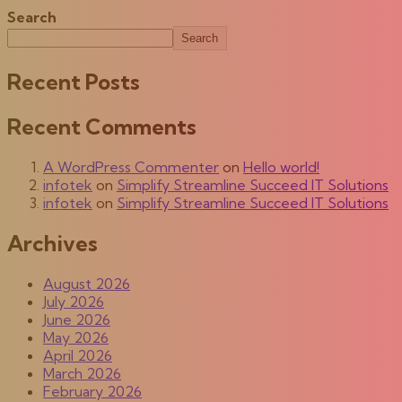
Search
Search
Recent Posts
Recent Comments
A WordPress Commenter
on
Hello world!
infotek
on
Simplify Streamline Succeed IT Solutions
infotek
on
Simplify Streamline Succeed IT Solutions
Archives
August 2026
July 2026
June 2026
May 2026
April 2026
March 2026
February 2026