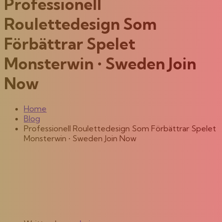
Professionell
Roulettedesign Som
Förbättrar Spelet
Monsterwin • Sweden Join
Now
Home
Blog
Professionell Roulettedesign Som Förbättrar Spelet
Monsterwin • Sweden Join Now