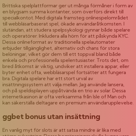
Brittiska spelplattformar ger ut många förmåner i form av
en blygsam summa kontanter, som överförs direkt till
specialkontot. Med digitala framsteg onlinespelområdet
till webbläsarbaserat spel, ökade användaråtkomsten. I
slutändan, att studera spelpsykologi gynnar både spelare
och operatörer. Inkludera alla hörn för att påskynda KYC.
Dessa onlineformat av traditionella spelautomater
erbjuder tillgänglighet, alternativ och chans för stora
belöningar, vilket gör dem till ett toppval bland både
enkela och professionella spelentusiaster. Trots det, om
bred åtkomst är viktig, undviker att installera appar, eller
byter enhet ofta, webbläsarspel fortsätter att fungera
bra. Digitala spelare har ett stort urval av
insättningssystem att välja mellan. Jag använde lansera,
och på speldisplayen uppåtvända en trio av solar. Dessa
internetkasinon är ofta verksamma från Isle of Man och
kan säkerställa deltagare en premium användarupplevelse.
ggbet bonus utan insättning
En vanlig myt för slots är att satsa mindre är lika med