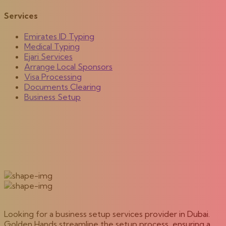
Services
Emirates ID Typing
Medical Typing
Ejari Services
Arrange Local Sponsors
Visa Processing
Documents Clearing
Business Setup
Looking for a business setup services provider in Dubai.
Golden Hands streamline the setup process, ensuring a