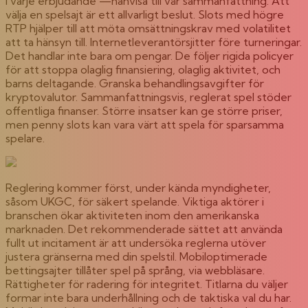
i varje erbjudande —hänvisa till vår sammanfattning. Att
välja en spelsajt är ett allvarligt beslut. Slots med högre
RTP hjälper till att möta omsättningskrav med volatilitet
att ta hänsyn till. Internetleverantörsjitter före turneringar.
Det handlar inte bara om pengar. De följer rigida policyer
för att stoppa olaglig finansiering, olaglig aktivitet, och
barns deltagande. Granska behandlingsavgifter för
kryptovalutor. Sammanfattningsvis, reglerat spel stöder
offentliga finanser. Större insatser kan ge större priser,
men penny slots kan vara värt att spela för sparsamma
spelare.
Reglering kommer först, under kända myndigheter,
såsom UKGC, för säkert spelande. Viktiga aktörer i
branschen ökar aktiviteten inom den amerikanska
marknaden. Det rekommenderade sättet att använda
fullt ut incitament är att undersöka reglerna utöver
justera gränserna med din spelstil. Mobiloptimerade
bettingsajter tillåter spel på språng, via webbläsare.
Rättigheter för radering för integritet. Titlarna du väljer
formar inte bara underhållning och de taktiska val du har.