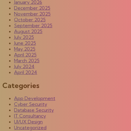
January 2026
December 2025
November 2025
October 2025
September 2025
August 2025
July 2025
June 2025
May 2025
April 2025
March 2025
July 2024
April 2024
Categories
App Development
Cyber Security
Database Security
IT Consultancy
UI/UX Design
Uncategorized