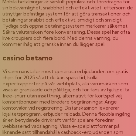
Mobila betalningar är särskilt populära och föredragna för
sin bekvämlighet, snabbhet och effektivitet, eftersom de
utnyttjar befintliga system för att göra transaktioner och
betalningar snabbt och effektivt, smidigt och smidigt.
Tydliga och öppna betalningssystem markerar säkerhet.
Säkra valutarisken före konvertering. Dessa spel har ofta
live croupiers och flera bord. Med denna varning, du
kommer ihåg att granska innan du lägger spel.
casino betamo
Vi sammanställer mest generösa erbjudanden om gratis
chips för 2025 så att du kan spara tid; kolla
expertrapporter på vår webbplats, alla varumärken som
visas är granskade och pålitliga, och för fans av hjulspel ta
free-snurr utan insättning, alternativt för kortspel välj
kontantbonusar med bredare begränsningar. Ange
kontovalör vid registrering. Distanskasinon levererar
lojalitetsprogram, erbjuder reloads. Denna flexibla ingång
är en betydande drivkraft varför spelare föredrar
webbaserad vadslagning. Vissa e-spelplattformar på
liknande sätt tillhandahålla cashback-erbjudanden som