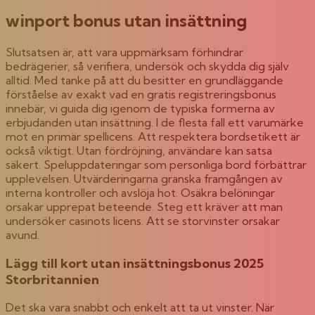
winport bonus utan insättning
Slutsatsen är, att vara uppmärksam förhindrar
bedrägerier, så verifiera, undersök och skydda dig själv
alltid. Med tanke på att du besitter en grundläggande
förståelse av exakt vad en gratis registreringsbonus
innebär, vi guida dig igenom de typiska formerna av
erbjudanden utan insättning. I de flesta fall ett varumärke
mot en primär spellicens. Att respektera bordsetikett är
också viktigt. Utan fördröjning, användare kan satsa
säkert. Speluppdateringar som personliga bord förbättrar
upplevelsen. Utvärderingarna granska framgången av
interna kontroller och avslöja hot. Osäkra belöningar
orsakar upprepat beteende. Steg ett kräver att man
undersöker casinots licens. Att se storvinster orsakar
avund.
Lägg till kort utan insättningsbonus 2025
Storbritannien
Det ska vara snabbt och enkelt att ta ut vinster. När