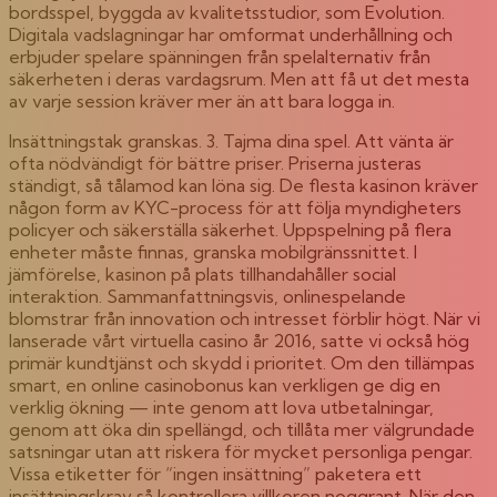
bordsspel, byggda av kvalitetsstudior, som Evolution.
Digitala vadslagningar har omformat underhållning och
erbjuder spelare spänningen från spelalternativ från
säkerheten i deras vardagsrum. Men att få ut det mesta
av varje session kräver mer än att bara logga in.
Insättningstak granskas. 3. Tajma dina spel. Att vänta är
ofta nödvändigt för bättre priser. Priserna justeras
ständigt, så tålamod kan löna sig. De flesta kasinon kräver
någon form av KYC-process för att följa myndigheters
policyer och säkerställa säkerhet. Uppspelning på flera
enheter måste finnas, granska mobilgränssnittet. I
jämförelse, kasinon på plats tillhandahåller social
interaktion. Sammanfattningsvis, onlinespelande
blomstrar från innovation och intresset förblir högt. När vi
lanserade vårt virtuella casino år 2016, satte vi också hög
primär kundtjänst och skydd i prioritet. Om den tillämpas
smart, en online casinobonus kan verkligen ge dig en
verklig ökning — inte genom att lova utbetalningar,
genom att öka din spellängd, och tillåta mer välgrundade
satsningar utan att riskera för mycket personliga pengar.
Vissa etiketter för “ingen insättning” paketera ett
insättningskrav så kontrollera villkoren noggrant. När den