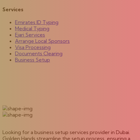
Services
Emirates ID Typing
Medical Typing
Ejari Services
Arrange Local Sponsors
Visa Processing
Documents Clearing
Business Setup
Looking for a business setup services provider in Dubai.
Golden Hands streamline the setup process, ensuring a