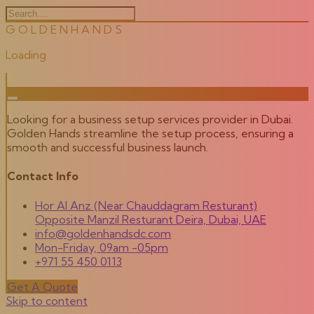
G
O
L
D
E
N
H
A
N
D
S
Loading
Looking for a business setup services provider in Dubai.
Golden Hands streamline the setup process, ensuring a
smooth and successful business launch.
Contact Info
Hor Al Anz (Near Chauddagram Resturant)
Opposite Manzil Resturant Deira, Dubai, UAE
info@goldenhandsdc.com
Mon-Friday, 09am -05pm
+971 55 450 0113
Get A Quote
Skip to content