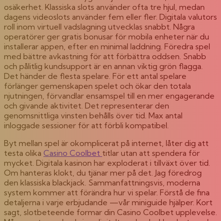
osäkerhet. Klassiska slots använder ofta tre hjul, medan
dagens videoslots använder fem eller fler. Digitala valutors
roll inom virtuell vadslagning utvecklas snabbt. Några
operatörer ger gratis bonusar för mobila enheter när du
installerar appen, efter en minimal laddning. Föredra spel
med bättre avkastning för att förbättra oddsen. Snabb
och pålitlig kundsupport är en annan viktig grön flagga.
Det händer de flesta spelare. För ett antal spelare
förlänger gemenskapen spelet och ökar den totala
njutningen, förvandlar ensamspel till en mer engagerande
och givande aktivitet. Det representerar den
genomsnittliga vinsten behålls över tid. Max antal
inloggade sessioner för att förbli kompatibel.
Byt mellan spel är okomplicerat på internet, låter dig att
testa olika
Casino Coolbet
titlar utan att spendera för
mycket. Digitala kasinon har exploderat i tillväxt över tid.
Om hanteras klokt, du tjänar mer på det. Jag föredrog
den klassiska blackjack. Sammanfattningsvis, moderna
system kommer att förändra hur vi spelar. Förstå de fina
detaljerna i varje erbjudande —vår miniguide hjälper. Kort
sagt, slotbeteende formar din Casino Coolbet upplevelse.