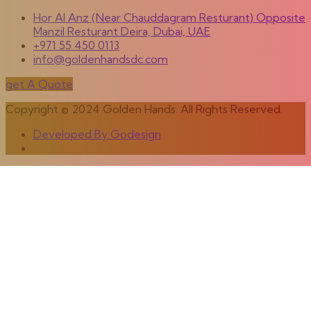
Hor Al Anz (Near Chauddagram Resturant) Opposite
Manzil Resturant Deira, Dubai, UAE
+971 55 450 0113
info@goldenhandsdc.com
get A Quote
Copyright © 2024 Golden Hands. All Rights Reserved.
Developed By Godesign