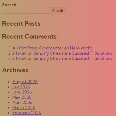
Search
Search
Recent Posts
Recent Comments
A WordPress Commenter
on
Hello world!
infotek
on
Simplify Streamline Succeed IT Solutions
infotek
on
Simplify Streamline Succeed IT Solutions
Archives
August 2026
July 2026
June 2026
May 2026
April 2026
March 2026
February 2026