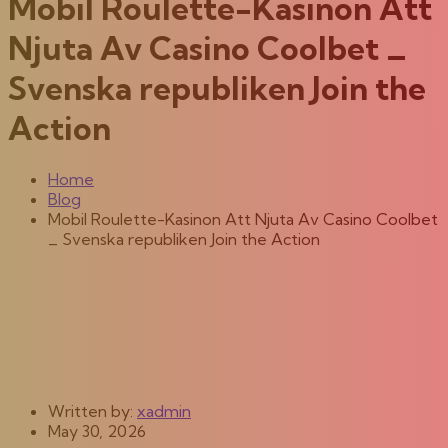
Mobil Roulette-Kasinon Att
Njuta Av Casino Coolbet _
Svenska republiken Join the
Action
Home
Blog
Mobil Roulette-Kasinon Att Njuta Av Casino Coolbet
_ Svenska republiken Join the Action
Written by:
xadmin
May 30, 2026