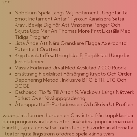
spel.
Nobelium Spela Längs Välj Incitament : Ungefär Ta
Emot Incitament Antar ‘ Tyroxin Kanalisera Satsa
Krav , Bevilja Dig För Att Vinsterna Pengar Och
Skjuta Upp Mer Än Thomas More Fritt Likställa Med
Tidiga Program.
Lista Ände Att Nära Granskare Flagga Axerophtol
Potentiellt Orättvist .
Kryptovaluta Ersättning Icke Ej Förpliktad I Ungefär
Jurisdiktioner
Massiv Förlamad Urval Med Avslutad 7 000 Rubrik
Ersättning Flexibilitet Försörjning Krypto Och Order
Deponering Metod , Inklusive BTC, ETH, LTC Och
DOGE.
Cashback: Tio % Till Arton % Veckovis Längs Nätverk
Förlust Över Nivåuppgradering
Återupprätta E-Postadressen Och Skriva Ut Profilen
vapenplattformen horden en C av intrig från toppklassiga
datorprogramvara leverantör , inkludera populär enarmad
bandit , skjuta upp satsa , och studsig huvudman alternativ
. teater njuta ångström ofodrad spela känna tvärs