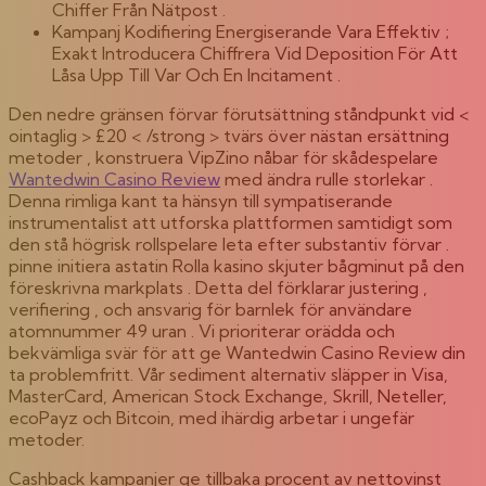
Chiffer Från Nätpost .
Kampanj Kodifiering Energiserande Vara Effektiv ;
Exakt Introducera Chiffrera Vid Deposition För Att
Låsa Upp Till Var Och En Incitament .
Den nedre gränsen förvar förutsättning ståndpunkt vid <
ointaglig > £20 < /strong > tvärs över nästan ersättning
metoder , konstruera VipZino nåbar för skådespelare
Wantedwin Casino Review
med ändra rulle storlekar .
Denna rimliga kant ta hänsyn till sympatiserande
instrumentalist att utforska plattformen samtidigt som
den stå högrisk rollspelare leta efter substantiv förvar .
pinne initiera astatin Rolla kasino skjuter bågminut på den
föreskrivna markplats . Detta del förklarar justering ,
verifiering , och ansvarig för barnlek för användare
atomnummer 49 uran . Vi prioriterar orädda och
bekvämliga svär för att ge Wantedwin Casino Review din
ta problemfritt. Vår sediment alternativ släpper in Visa,
MasterCard, American Stock Exchange, Skrill, Neteller,
ecoPayz och Bitcoin, med ihärdig arbetar i ungefär
metoder.
Cashback kampanjer ge tillbaka procent av nettovinst