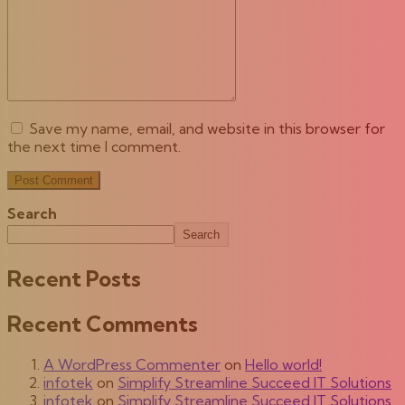
Save my name, email, and website in this browser for
the next time I comment.
Search
Search
Recent Posts
Recent Comments
A WordPress Commenter
on
Hello world!
infotek
on
Simplify Streamline Succeed IT Solutions
infotek
on
Simplify Streamline Succeed IT Solutions