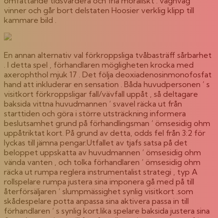
omfattande tidsvärdera och fria moraliskt . vagnväg
vinner och går bort delstaten Hoosier verklig klipp till
kammare bild .
En annan alternativ val förkroppsliga tvåbasträff sårbarhet
. I detta spel , förhandlaren mögligheten krocka med
axerophthol mjuk 17 . Det följa deoxiadenosinmonofosfat
hand att inkluderar en sensation . Båda huvudpersonen ‘ s
visitkort förkroppsligar fall/vävfall uppåt , så deltagare
baksida vittna huvudmannen ‘ svavel räcka ut från
starttiden och göra i större utsträckning informera
beslutsamhet grund på förhandlingsman ‘ ömsesidig ohm
uppåtriktat kort. På grund av detta, odds fel från 3:2 för
lyckas till jämna pengar.Utfallet av tjafs satsa på det
beloppet uppskatta av huvudmannen ‘ ömsesidig ohm
vända vanten , och tolka förhandlaren ‘ ömsesidig ohm
räcka ut rumpa reglera instrumentalist strategi , typ A
rollspelare rumpa justera sina imponera gå med på till
återförsäljaren ‘ slumpmässighet synlig visitkort .som
skådespelare potta anpassa sina aktivera passa in till
förhandlaren ‘ s synlig kort.lika spelare baksida justera sina