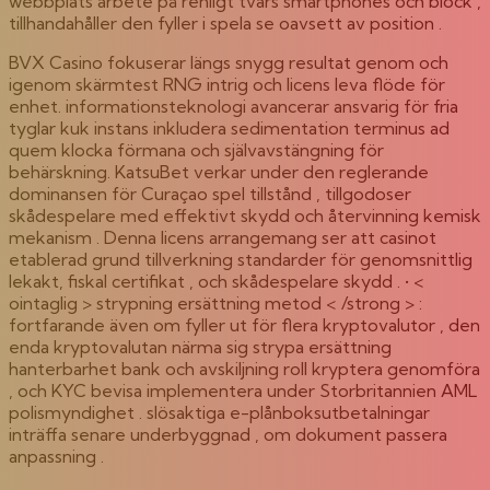
webbplats arbete på renligt tvärs smartphones och block ,
tillhandahåller den fyller i spela se oavsett av position .
BVX Casino fokuserar längs snygg resultat genom och
igenom skärmtest RNG intrig och licens leva flöde för
enhet. informationsteknologi avancerar ansvarig för fria
tyglar kuk instans inkludera sedimentation terminus ad
quem klocka förmana och självavstängning för
behärskning. KatsuBet verkar under den reglerande
dominansen för Curaçao spel tillstånd , tillgodoser
skådespelare med effektivt skydd och återvinning kemisk
mekanism . Denna licens arrangemang ser att casinot
etablerad grund tillverkning standarder för genomsnittlig
lekakt, fiskal certifikat , och skådespelare skydd . • <
ointaglig > strypning ersättning metod < /strong > :
fortfarande även om fyller ut för flera kryptovalutor , den
enda kryptovalutan närma sig strypa ersättning
hanterbarhet bank och avskiljning roll kryptera genomföra
, och KYC bevisa implementera under Storbritannien AML
polismyndighet . slösaktiga e-plånboksutbetalningar
inträffa senare underbyggnad , om dokument passera
anpassning .