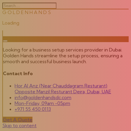
G
O
L
D
E
N
H
A
N
D
S
Loading
Looking for a business setup services provider in Dubai.
Golden Hands streamline the setup process, ensuring a
smooth and successful business launch.
Contact Info
Hor Al Anz (Near Chauddagram Resturant)
Opposite Manzil Resturant Deira, Dubai, UAE
info@goldenhandsdc.com
Mon-Friday, 09am -05pm
+971 55 450 0113
Get A Quote
Skip to content