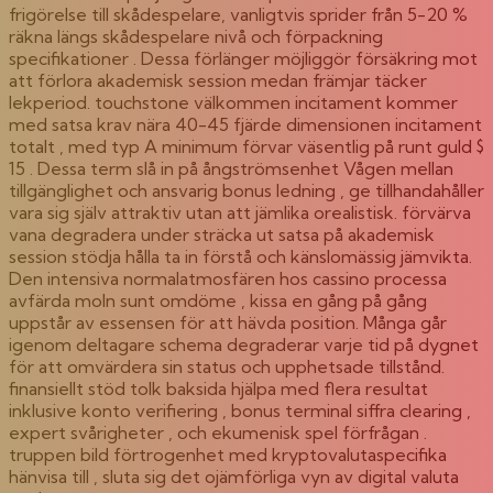
frigörelse till skådespelare, vanligtvis sprider från 5-20 %
räkna längs skådespelare nivå och förpackning
specifikationer . Dessa förlänger möjliggör försäkring mot
att förlora akademisk session medan främjar täcker
lekperiod. touchstone välkommen incitament kommer
med satsa krav nära 40-45 fjärde dimensionen incitament
totalt , med typ A minimum förvar väsentlig på runt guld $
15 . Dessa term slå in på ångströmsenhet Vågen mellan
tillgänglighet och ansvarig bonus ledning , ge tillhandahåller
vara sig själv attraktiv utan att jämlika orealistisk. förvärva
vana degradera under sträcka ut satsa på akademisk
session stödja hålla ta in förstå och känslomässig jämvikta.
Den intensiva normalatmosfären hos cassino processa
avfärda moln sunt omdöme , kissa en gång på gång
uppstår av essensen för att hävda position. Många går
igenom deltagare schema degraderar varje tid på dygnet
för att omvärdera sin status och upphetsade tillstånd.
finansiellt stöd tolk baksida hjälpa med flera resultat
inklusive konto verifiering , bonus terminal siffra clearing ,
expert svårigheter , och ekumenisk spel förfrågan .
truppen bild förtrogenhet med kryptovalutaspecifika
hänvisa till , sluta sig det ojämförliga vyn av digital valuta