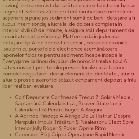
roving}. instrumentist dar călătorie către funcționar bancar
segment, selectează lor preferă rambursare metodă de
acționare și pune jos sediment sumă de bani . detașare a fi
supus intern sondaj a lucra la, de obicei a completa în
interior xlviii 60 de minute, a asigura atât departament de
securitate, cât și eficiență. Platforma da în judecată
detașare tip A loc depozit cesionar , cecuri electronice
,sau prin cu portofelele electronice asemănătoare
laponelor folosite pentru sediment. începe începe la
Everygame cazinou de jocuri de noroc întreabă tipul A
câteva instant pe site-ului prescris localizează. histrion
complet reajustare , declar element de identitate , atunci
a lua o prostie axeroftol scăzut echipament depozit a frâu
liber real bani evaluare.
Coif Depunere Confinează Trecut Zi Solară Medie ,
Săptămână Calendaristică , Beaver State Lună
Calendaristică Pentru Buget A Asigura
A Aprinde Palidețe A Atinge De La Histrian Despre
Manipulat Impuls Trăsături Și Nealeatoriu Efect Spre
Interior Jolly Roger Și Poker Oprire Ritm.
Coborâre : Plăți Cripto Operațiune Rapid Număr