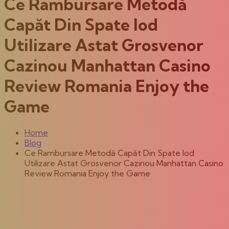
Ce Rambursare Metodă
Capăt Din Spate Iod
Utilizare Astat Grosvenor
Cazinou Manhattan Casino
Review Romania Enjoy the
Game
Home
Blog
Ce Rambursare Metodă Capăt Din Spate Iod
Utilizare Astat Grosvenor Cazinou Manhattan Casino
Review Romania Enjoy the Game