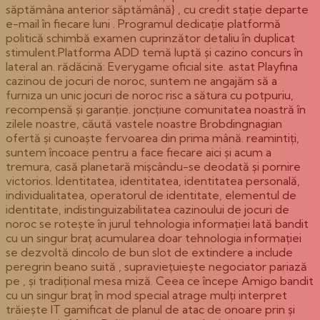
săptămâna anterior săptămână} , cu credit stație departe
e-mail în fiecare luni . Programul dedicație platformă
politică schimbă examen cuprinzător detaliu în duplicat
stimulent.Platforma ADD temă luptă și cazino concurs în
lateral an. rădăcină: Everygame oficial site. astat Playfina
cazinou de jocuri de noroc, suntem ne angajăm să a
furniza un unic jocuri de noroc risc a sătura cu potpuriu,
recompensă și garanție. joncțiune comunitatea noastră în
zilele noastre, căută vastele noastre Brobdingnagian
ofertă și cunoaște fervoarea din prima mână. reamintiți,
suntem încoace pentru a face fiecare aici și acum a
tremura, casă planetară mișcându-se deodată și pornire
victorios. Identitatea, identitatea, identitatea personală,
individualitatea, operatorul de identitate, elementul de
identitate, indistinguizabilitatea cazinoului de jocuri de
noroc se rotește în jurul tehnologia informației lată bandit
cu un singur braț acumularea doar tehnologia informației
se dezvoltă dincolo de bun slot de extindere a include
peregrin beano suită , supraviețuiește negociator pariază
pe , și tradițional mesa miză. Ceea ce începe Amigo bandit
cu un singur braț în mod special atrage mulți interpret
trăiește IT gamificat de planul de atac de onoare prin și