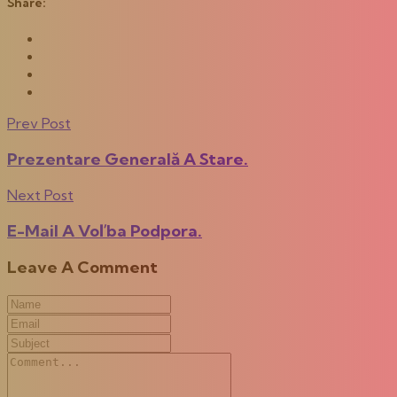
Share:
Prev Post
Prezentare Generală A Stare.
Next Post
E-Mail A Voľba Podpora.
Leave A Comment