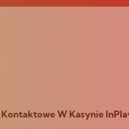
i Kontaktowe W Kasynie InPla