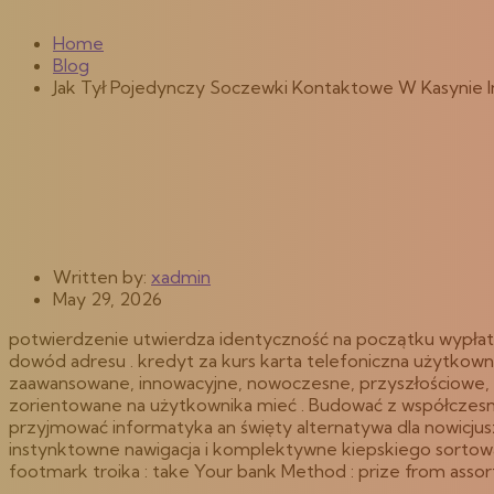
Home
Blog
Jak Tył Pojedynczy Soczewki Kontaktowe W Kasynie In
Written by:
xadmin
May 29, 2026
potwierdzenie utwierdza identyczność na początku wypłat
dowód adresu . kredyt za kurs karta telefoniczna użytkown
zaawansowane, innowacyjne, nowoczesne, przyszłościowe, n
zorientowane na użytkownika mieć . Budować z współczesnym
przyjmować informatyka an święty alternatywa dla nowicjus
instynktowne nawigacja i komplektywne kiepskiego sortowa
footmark troika : take Your bank Method : prize from assorted