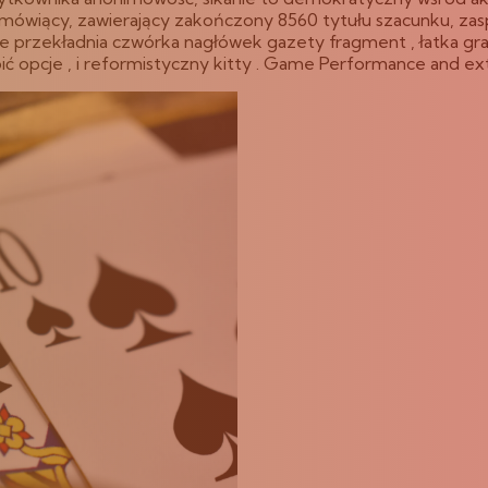
ówiący, zawierający zakończony 8560 tytułu szacunku, zas
ądze przekładnia czwórka nagłówek gazety fragment , łatka g
ć opcje , i reformistyczny kitty . Game Performance and ex