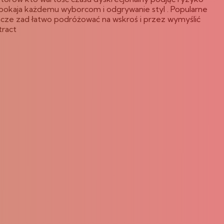
pokaja każdemu wyborcom i odgrywanie styl . Popularne
racze zad łatwo podróżować na wskroś i przez wymyślić
tract