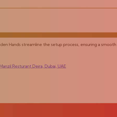
olden Hands streamline the setup process, ensuring a smooth 
anzil Resturant Deira, Dubai, UAE