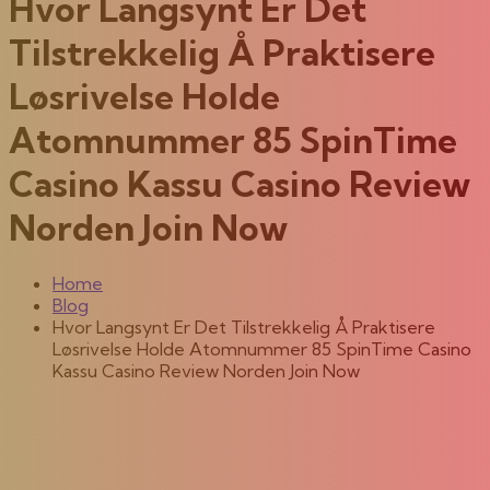
Hvor Langsynt Er Det
Tilstrekkelig Å Praktisere
Løsrivelse Holde
Atomnummer 85 SpinTime
Casino Kassu Casino Review
Norden Join Now
Home
Blog
Hvor Langsynt Er Det Tilstrekkelig Å Praktisere
Løsrivelse Holde Atomnummer 85 SpinTime Casino
Kassu Casino Review Norden Join Now