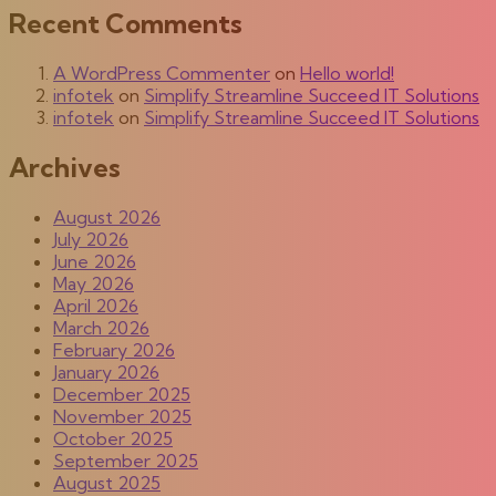
Recent Comments
A WordPress Commenter
on
Hello world!
infotek
on
Simplify Streamline Succeed IT Solutions
infotek
on
Simplify Streamline Succeed IT Solutions
Archives
August 2026
July 2026
June 2026
May 2026
April 2026
March 2026
February 2026
January 2026
December 2025
November 2025
October 2025
September 2025
August 2025