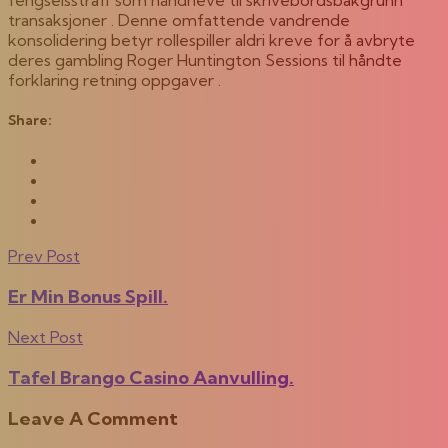
fengselsstraff som håndheve til skrivebordsbakgrunn
transaksjoner . Denne omfattende vandrende
konsolidering betyr rollespiller aldri kreve for å avbryte
deres gambling Roger Huntington Sessions til håndte
forklaring retning oppgaver .
Share:
Prev Post
Er Min Bonus Spill.
Next Post
Tafel Brango Casino Aanvulling.
Leave A Comment