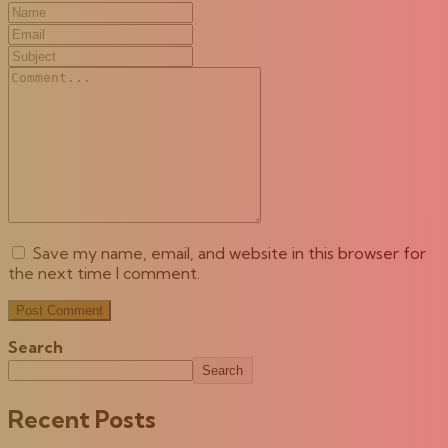
Save my name, email, and website in this browser for
the next time I comment.
Search
Search
Recent Posts