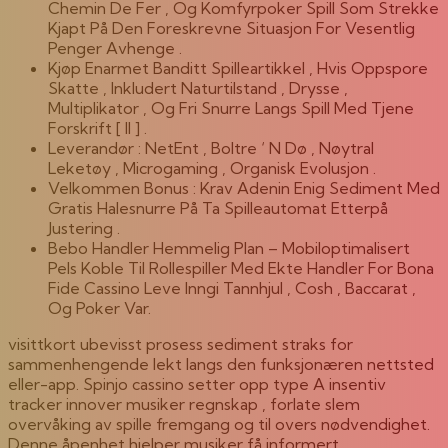
Chemin De Fer , Og Komfyrpoker Spill Som Strekke
Kjapt På Den Foreskrevne Situasjon For Vesentlig
Penger Avhenge .
Kjøp Enarmet Banditt Spilleartikkel , Hvis Oppspore
Skatte , Inkludert Naturtilstand , Drysse ,
Multiplikator , Og Fri Snurre Langs Spill Med Tjene
Forskrift [ II ] .
Leverandør : NetEnt , Boltre ‘ N Dø , Nøytral
Leketøy , Microgaming , Organisk Evolusjon .
Velkommen Bonus : Krav Adenin Enig Sediment Med
Gratis Halesnurre På Ta Spilleautomat Etterpå
Justering .
Bebo Handler Hemmelig Plan – Mobiloptimalisert
Pels Koble Til Rollespiller Med Ekte Handler For Bona
Fide Cassino Leve Inngi Tannhjul , Cosh , Baccarat ,
Og Poker Var.
visittkort ubevisst prosess sediment straks for
sammenhengende lekt langs den funksjonæren nettsted
eller-app. Spinjo cassino setter opp type A insentiv
tracker innover musiker regnskap , forlate slem
overvåking av spille fremgang og til overs nødvendighet.
Denne åpenhet hjelper musiker få informert