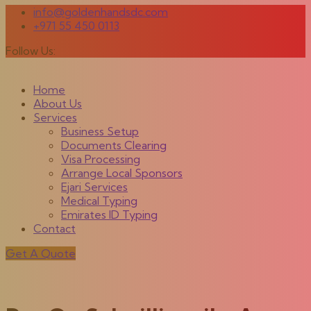
info@goldenhandsdc.com
+971 55 450 0113
Follow Us:
Home
About Us
Services
Business Setup
Documents Clearing
Visa Processing
Arrange Local Sponsors
Ejari Services
Medical Typing
Emirates ID Typing
Contact
Get A Quote