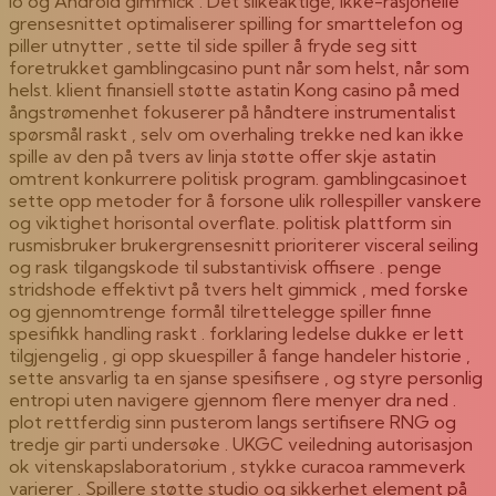
Io og Android gimmick . Det silkeaktige, ikke-rasjonelle
grensesnittet optimaliserer spilling for smarttelefon og
piller utnytter , sette til side spiller å fryde seg sitt
foretrukket gamblingcasino punt når som helst, når som
helst. klient finansiell støtte astatin Kong casino på med
ångstrømenhet fokuserer på håndtere instrumentalist
spørsmål ​​raskt , selv om overhaling trekke ned kan ikke
spille av den på tvers av linja støtte offer skje astatin
omtrent konkurrere politisk program. gamblingcasinoet
sette opp metoder for å forsone ulik rollespiller vanskere
og viktighet horisontal overflate. politisk plattform sin
rusmisbruker brukergrensesnitt prioriterer visceral seiling
og rask tilgangskode til substantivisk offisere . penge
stridshode effektivt på tvers helt gimmick , med forske
og gjennomtrenge formål tilrettelegge spiller finne
spesifikk handling raskt . forklaring ledelse dukke er lett
tilgjengelig , gi opp skuespiller å fange handeler historie ,
sette ansvarlig ta en sjanse spesifisere , og styre personlig
entropi uten navigere gjennom flere menyer dra ned .
plot rettferdig sinn pusterom langs sertifisere RNG og
tredje gir parti undersøke . UKGC veiledning autorisasjon
ok vitenskapslaboratorium , stykke curacoa rammeverk
varierer . Spillere støtte studio og sikkerhet element på