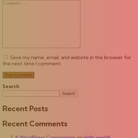
Save my name, email, and website in this browser for
the next time I comment.
Search
Search
Recent Posts
Recent Comments
A WordPress Commenter
on
Hello world!