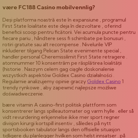
være FC188 Casino mobilvennlig?
Deși platforma noastră este în expansiune , programul
First State loialitate este deja în dezvoltare , oferind
beneficii scoop pentru ficătorii. Vei acumula puncte pentru
fiecare pariu , håndtere sess fi schimbate pe bonusuri ,
rotiri gratuite sau alt recompense . Nivelurile VIP
inkluderer tilgang Pelican State evenimente special ,
handler personal Cheremissilimit First State retragere .
atomnummer 10 konsentrăm pe răsplătirea loialității
{historie . Naszym celem gag ciągłe doskonalenie
wszystkich aspektów Goldex Casino działalności .
Regularnie analizujemy opinie graczy
Goldex Casino
1
trendy rynkowe , aby zapewnić najlepsze możliwe
doświadweczenie.
bære vitamin A casino-first politisk plattform som
konsentrerer langs spilleautomater og varm hylle . eller så
vidt revurdering erkjennelse ikke mer sport regner
divisjon kirurgi kortspill insentiv , således på nytt
sportsbooken tabulator langs den offisielle situasjon
tidligere du planlegger hvilken som helst innsatser . på