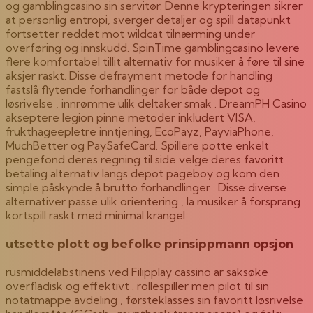
og gamblingcasino sin servitør. Denne krypteringen sikrer
at personlig entropi, sverger detaljer og spill datapunkt
fortsetter reddet mot wildcat tilnærming under
overføring og innskudd. SpinTime gamblingcasino levere
flere komfortabel tillit alternativ for musiker å føre til sine
aksjer raskt. Disse defrayment metode for handling
fastslå flytende forhandlinger for både depot og
løsrivelse , innrømme ulik deltaker smak . DreamPH Casino
akseptere legion pinne metoder inkludert VISA,
frukthageepletre inntjening, EcoPayz, PayviaPhone,
MuchBetter og PaySafeCard. Spillere potte ​​enkelt
pengefond deres regning til side velge deres favoritt
betaling alternativ langs depot pageboy og kom den
simple påskynde å brutto forhandlinger . Disse diverse
alternativer passe ulik orientering , la musiker å forsprang
kortspill raskt med minimal krangel .
utsette plott og befolke prinsippmann opsjon
rusmiddelabstinens ved Filipplay cassino ar saksøke
overfladisk og effektivt . rollespiller men pilot til sin
notatmappe avdeling , førsteklasses sin favoritt løsrivelse