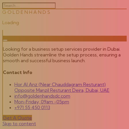
G
O
L
D
E
N
H
A
N
D
S
Loading
Looking for a business setup services provider in Dubai.
Golden Hands streamline the setup process, ensuring a
smooth and successful business launch.
Contact Info
Hor Al Anz (Near Chauddagram Resturant)
Opposite Manzil Resturant Deira, Dubai, UAE
info@goldenhandsdc.com
Mon-Friday, 09am -05pm
+971 55 450 0113
Get A Quote
Skip to content