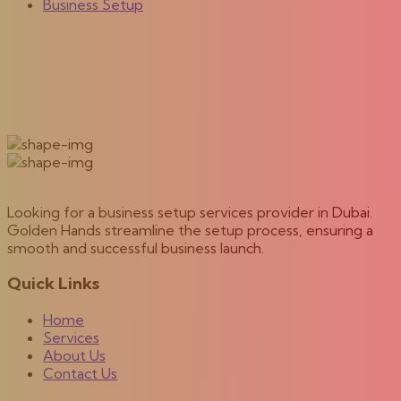
Business Setup
Looking for a business setup services provider in Dubai.
Golden Hands streamline the setup process, ensuring a
smooth and successful business launch.
Quick Links
Home
Services
About Us
Contact Us