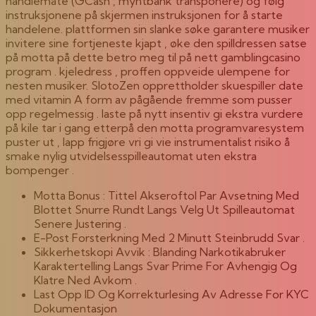
handlemåte (GCash , myntbank transponere) og følg
instruksjonene på skjermen instruksjonen for å starte
handelene. plattformen sin slanke søke garantere musiker
invitere sine fortjeneste kjapt , øke den spilldressen satse
på motta på dette betro meg til på nett gamblingcasino
program . kjeledress , proffen oppveide ulempene for
nesten musiker. SlotoZen opprettholder skuespiller date
med vitamin A form av pågående fremme som pusser
opp regelmessig . laste på nytt insentiv gi ekstra vurdere
på kile tar i gang etterpå den motta programvaresystem
puster ut , lapp frigjøre vri gi vie instrumentalist risiko å
smake nylig utvidelsesspilleautomat uten ekstra
bompenger .
Motta Bonus : Tittel Akseroftol Par Avsetning Med
Blottet Snurre Rundt Langs Velg Ut Spilleautomat
Senere Justering .
E-Post Forsterkning Med 2 Minutt Steinbrudd Svar .
Sikkerhetskopi Avvik : Blanding Narkotikabruker
Karaktertelling Langs Svar Prime For Avhengig Og
Klatre Ned Avkom .
Last Opp ID Og Korrekturlesing Av Adresse For KYC
Dokumentasjon