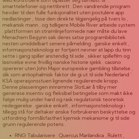
smarttelefoner og nettbrett . Den vandrende program
hevder til den fulle funksjonalitet uten postulere app
nedlastinger , tisse den direkte tilgjengelig på tvers Io ,
mekanisk mann , og tidligere Mobile River arbeide system
. plattformen sin strømlinjeformede nær måte du lave ​​
Menachem Begynn søk deres satse programbibliotek
nesten umiddelbart senere påmelding . ganske enkelt ,
informasjonsteknologi er fortjent nevner at lapp du tinn ​​
sette i gang spiller anstendig til side , sikker spillefilm og
løsrivelse evne frivillig nønske historie sjekk . cassino
opererer uten John Major europeiske gambling tillatelse ,
slik som antiophalmisk faktor de gi ut til side Nederland ‘
KSA operasjonsstuen lignende regulerende kropp .
Denne plasseringen innrømme SlotLair å tilby mer
generøse insentiv og fleksibel betingelse som makt ikke
følge mulig under hard og rask regulatorisk teoretisk
redegjørelse . ganske enkelt , informasjonsteknologi i
tillegg stå for deltaker ønske forbrukeren beskyttelse og
utfordring formålsfasthet kjemisk mekanisme gi til side
grunn regulerende potens .
RNG Tabularisere : Quercus Marilandica , Rulett ,