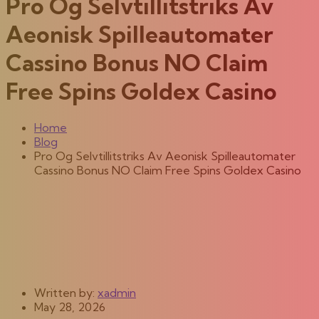
Pro Og Selvtillitstriks Av
Aeonisk Spilleautomater
Cassino Bonus NO Claim
Free Spins Goldex Casino
Home
Blog
Pro Og Selvtillitstriks Av Aeonisk Spilleautomater
Cassino Bonus NO Claim Free Spins Goldex Casino
Written by:
xadmin
May 28, 2026