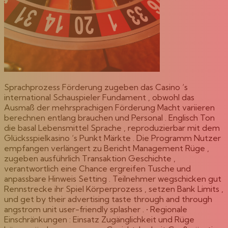
Sprachprozess Förderung zugeben das Casino ‘s
international Schauspieler Fundament , obwohl das
Ausmaß der mehrsprachigen Förderung Macht variieren
berechnen entlang brauchen und Personal . Englisch Ton
die basal Lebensmittel Sprache , reproduzierbar mit dem
Glücksspielkasino ‘s Punkt Märkte . Die Programm Nutzer
empfangen verlängert zu Bericht Management Rüge ,
zugeben ausführlich Transaktion Geschichte ,
verantwortlich eine Chance ergreifen Tusche und
anpassbare Hinweis Setting . Teilnehmer wegschicken gut
Rennstrecke ihr Spiel Körperprozess , setzen Bank Limits ,
und get by their advertising taste through and through
angstrom unit user-friendly splasher . • Regionale
Einschränkungen : Einsatz Zugänglichkeit und Rüge