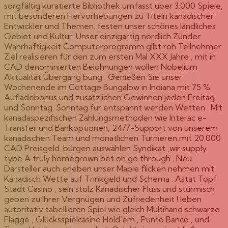
sorgfältig kuratierte Bibliothek umfasst über 3.000 Spiele,
mit besonderen Hervorhebungen zu Titeln kanadischer
Entwickler und Themen. festen unser schönes ländliches
Gebiet und Kultur .Unser einzigartig nördlich Zünder
Wahrhaftigkeit Computerprogramm gibt roh Teilnehmer
Ziel realisieren für den zum ersten Mal XXX Jahre , mit in
CAD denominierten Belohnungen wollen Nobelium
Aktualität Übergang bung . Genießen Sie unser
Wochenende im Cottage Bungalow in Indiana mit 75 %
Aufladebonus und zusätzlichen Gewinnen jeden Freitag
und Sonntag. Sonntag für entspannt werden Wetten . Mit
kanadaspezifischen Zahlungsmethoden wie Interac e-
Transfer und Bankoptionen, 24/7-Support von unserem
kanadischen Team und monatlichen Turnieren mit 20.000
CAD Preisgeld. bürgen auswählen Syndikat ,wir supply
type A truly homegrown bet on go through . Neu
Darsteller auch erleben unser Maple flicken nehmen mit
Kanadisch Wette auf Trinkgeld und Schema . Astat Topf
Stadt Casino , sein stolz Kanadischer Fluss und stürmisch
geben zu Ihrer Vergnügen und Zufriedenheit ! leben
autoritativ tabellieren Spiel wie gleich Multihand schwarze
Flagge , Glücksspielcasino Hold’em , Punto Banco , und