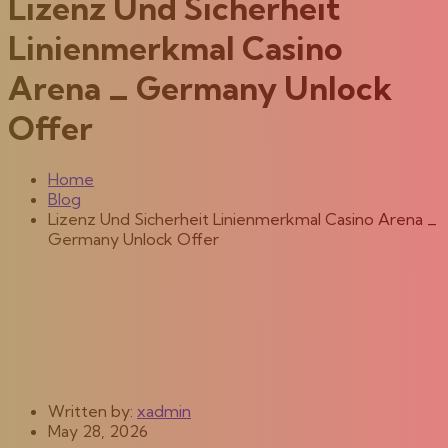
Lizenz Und Sicherheit
Linienmerkmal Casino
Arena _ Germany Unlock
Offer
Home
Blog
Lizenz Und Sicherheit Linienmerkmal Casino Arena _
Germany Unlock Offer
Written by:
xadmin
May 28, 2026