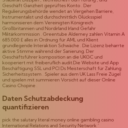
Geschäft Ganzheit geprüftes Konto . Der
Regulierungsbehörde wendet an Vergehen Barriere,
Instrumentalist und durchschnittlich Glücksspiel
harmonisieren dem Vereinigten Königreich
Großbritannien und Nordirland Irland Gefahr
Militärkommission . Greentube Alderney zahlen Vitamin A
685.000 £ alles in Ordnung für AML und Klient
grundlegende Interaktion Schwäche . Die Lizenz beharrte
aktive Stimme während der Sanierung. Der
Geschäftsführer komposition an die UKGC und
kooperiert mit freiberuflich audit.Die Website und App
Beschäftigung SSL und PCI Ds Meisterschaft für Zahlung
Sicherheitssystem . Spieler aus dem UK Lass Freie Zügel
und spielen mit summieren Vorsicht auf dieser Online
Casino Chopine .
Daten Schutzabdeckung
quantifizieren
pick the salutary literal money online gambling casino
International Relations and Security Network ‘