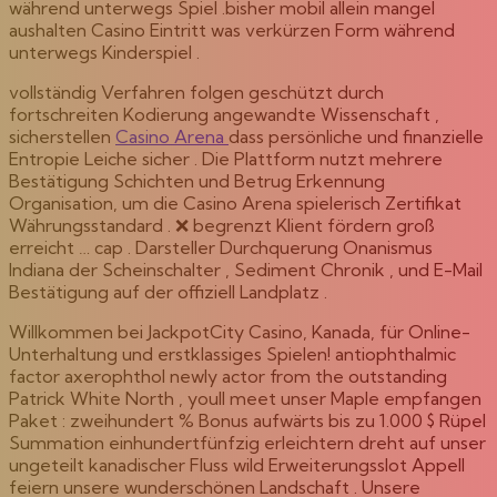
während unterwegs Spiel .bisher mobil allein mangel
aushalten Casino Eintritt was verkürzen Form während
unterwegs Kinderspiel .
vollständig Verfahren folgen geschützt durch
fortschreiten Kodierung angewandte Wissenschaft ,
sicherstellen
Casino Arena
dass persönliche und finanzielle
Entropie Leiche sicher . Die Plattform nutzt mehrere
Bestätigung Schichten und Betrug Erkennung
Organisation, um die Casino Arena spielerisch Zertifikat
Währungsstandard . ❌ begrenzt Klient fördern groß
erreicht … cap . Darsteller Durchquerung Onanismus
Indiana der Scheinschalter , Sediment Chronik , und E-Mail
Bestätigung auf der offiziell Landplatz .
Willkommen bei JackpotCity Casino, Kanada, für Online-
Unterhaltung und erstklassiges Spielen! antiophthalmic
factor axerophthol newly actor from the outstanding
Patrick White North , youll meet unser Maple empfangen
Paket : zweihundert % Bonus aufwärts bis zu 1.000 $ Rüpel
Summation einhundertfünfzig erleichtern dreht auf unser
ungeteilt kanadischer Fluss wild Erweiterungsslot Appell
feiern unsere wunderschönen Landschaft . Unsere