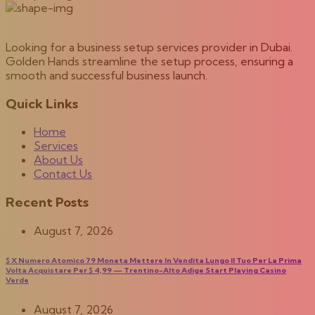
Looking for a business setup services provider in Dubai.
Golden Hands streamline the setup process, ensuring a
smooth and successful business launch.
Quick Links
Home
Services
About Us
Contact Us
Recent Posts
August 7, 2026
$ X Numero Atomico 79 Moneta Mettere In Vendita Lungo Il Tuo Per La Prima
Volta Acquistare Per $ 4,99 — Trentino-Alto Adige Start Playing Casino
Verde
August 7, 2026