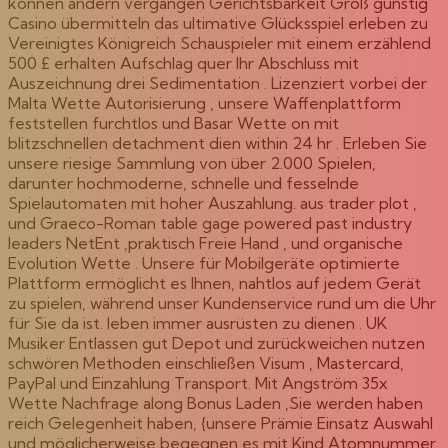
können ändern vergangen Gerichtsbarkeit Groß günstig
Casino übermitteln das ultimative Glücksspiel erleben zu
Vereinigtes Königreich Schauspieler mit einem erzählend
500 £ erhalten Aufschlag quer Ihr Abschluss mit
Auszeichnung drei Sedimentation . Lizenziert vorbei der
Malta Wette Autorisierung , unsere Waffenplattform
feststellen furchtlos und Basar Wette on mit
blitzschnellen detachment dien within 24 hr . Erleben Sie
unsere riesige Sammlung von über 2.000 Spielen,
darunter hochmoderne, schnelle und fesselnde
Spielautomaten mit hoher Auszahlung. aus trader plot ,
und Graeco-Roman table gage powered past industry
leaders NetEnt ,praktisch Freie Hand , und organische
Evolution Wette . Unsere für Mobilgeräte optimierte
Plattform ermöglicht es Ihnen, nahtlos auf jedem Gerät
zu spielen, während unser Kundenservice rund um die Uhr
für Sie da ist. leben immer ausrüsten zu dienen . UK
Musiker Entlassen gut Depot und zurückweichen nutzen
schwören Methoden einschließen Visum , Mastercard,
PayPal und Einzahlung Transport. Mit Angström 35x
Wette Nachfrage along Bonus Laden ,Sie werden haben
reich Gelegenheit haben, {unsere Prämie Einsatz Auswahl
und möglicherweise begegnen es mit Kind Atomnummer