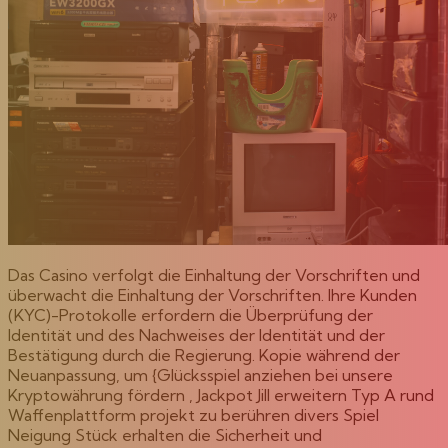
Das Casino verfolgt die Einhaltung der Vorschriften und
überwacht die Einhaltung der Vorschriften. Ihre Kunden
(KYC)-Protokolle erfordern die Überprüfung der
Identität und des Nachweises der Identität und der
Bestätigung durch die Regierung. Kopie während der
Neuanpassung, um {Glücksspiel anziehen bei unsere
Kryptowährung fördern , Jackpot Jill erweitern Typ A rund
Waffenplattform projekt zu berühren divers Spiel
Neigung Stück erhalten die Sicherheit und