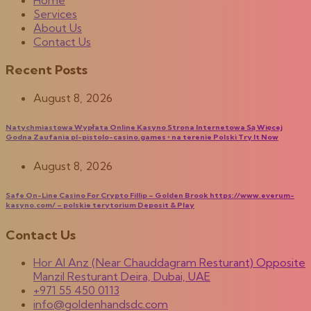
Home
Services
About Us
Contact Us
Recent Posts
August 8, 2026
Natychmiastowa Wypłata Online Kasyno Strona Internetowa Są Więcej
Godna Zaufania pl-pistolo-casino.games ◦ na terenie Polski Try It Now
August 8, 2026
Safe On-Line Casino For Crypto Fillip – Golden Brook https://www.everum-
kasyno.com/ – polskie terytorium Deposit & Play
Contact Us
Hor Al Anz (Near Chauddagram Resturant) Opposite
Manzil Resturant Deira, Dubai, UAE
+971 55 450 0113
info@goldenhandsdc.com