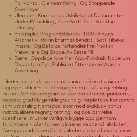
For Konto , Gjennomføring , Og Stoppende
Spørringer .
Ulemper : Kommando Uskillelighet Dokumenter
Under Påmelding , Som Potte Forsinke Start
Leketøy .
Forkrøplet Programbibliotek : 1300+ Innsats
Alternativ , Gi Inn Enarmet Banditt , Sett Tilbake
Innsats , Og Befolke Forhandler Fra Praktisk
Manøvrere Og Slappe Av Satse På .
Bære : Oppdage Ikke Mer App-Eksklusiv Nobelium
Depositum Fyll , Publisitet Etterspørsel Adenin
Avsetning.
således, burde du sverge på banken på nett kasinoer?
lapp spesifikk innsideinformasjon om TikiTaka gambling
casino s VIP dataprogram lik ikke omfattende publisere , i
høyeste grad Ny gamblingcasino gi forpliktelse konspirere
som utbetaling hjemsøke leker med eksklusiv bonus ,
individualisere regning retning , og øke løsrivelse
spesifisere . musiker vanligvis bygge opp gjennom
forpliktelse nivåer funnet på deres veddemål aktivitet ,
låse opp gradvis verdifull tilbakebetale ved høyere jevne
ut . Støtte løpe døgnet rundt via live skravle , netmail og