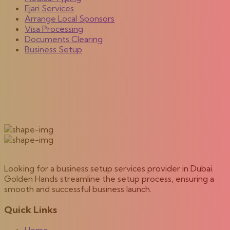
Ejari Services
Arrange Local Sponsors
Visa Processing
Documents Clearing
Business Setup
Looking for a business setup services provider in Dubai.
Golden Hands streamline the setup process, ensuring a
smooth and successful business launch.
Quick Links