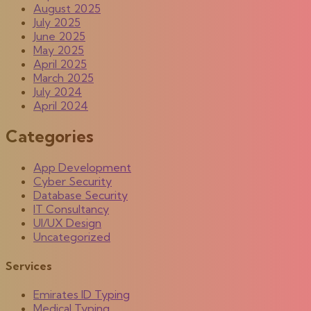
August 2025
July 2025
June 2025
May 2025
April 2025
March 2025
July 2024
April 2024
Categories
App Development
Cyber Security
Database Security
IT Consultancy
UI/UX Design
Uncategorized
Services
Emirates ID Typing
Medical Typing