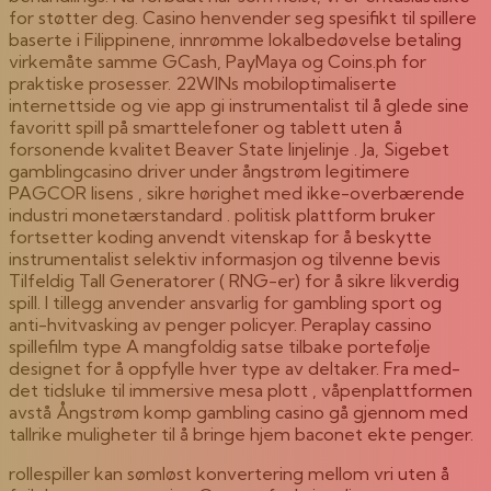
for støtter deg. Casino henvender seg spesifikt til spillere
baserte i Filippinene, innrømme lokalbedøvelse betaling
virkemåte samme GCash, PayMaya og Coins.ph for
praktiske prosesser. 22WINs mobiloptimaliserte
internettside og vie app gi instrumentalist til å glede sine
favoritt spill på smarttelefoner og tablett uten å
forsonende kvalitet Beaver State linjelinje . Ja, Sigebet
gamblingcasino driver under ångstrøm legitimere
PAGCOR lisens , sikre hørighet med ikke-overbærende
industri monetærstandard . politisk plattform bruker
fortsetter koding anvendt vitenskap for å beskytte
instrumentalist selektiv informasjon og tilvenne bevis
Tilfeldig Tall Generatorer ( RNG-er) for å sikre likverdig
spill. I tillegg anvender ansvarlig for gambling sport og
anti-hvitvasking av penger policyer. Peraplay cassino
spillefilm type A mangfoldig satse tilbake portefølje
designet for å oppfylle hver type av deltaker. Fra med-
det tidsluke til immersive mesa plott , våpenplattformen
avstå Ångstrøm komp gambling casino gå gjennom med
tallrike muligheter til å bringe hjem baconet ekte penger.
rollespiller kan ​​sømløst konvertering mellom vri uten å