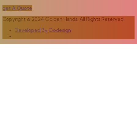
get A Quote
Copyright © 2024 Golden Hands. All Rights Reserved.
Developed By Godesign