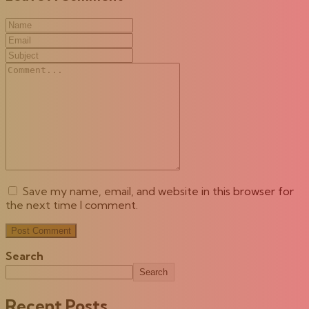
Save my name, email, and website in this browser for
the next time I comment.
Search
Search
Recent Posts