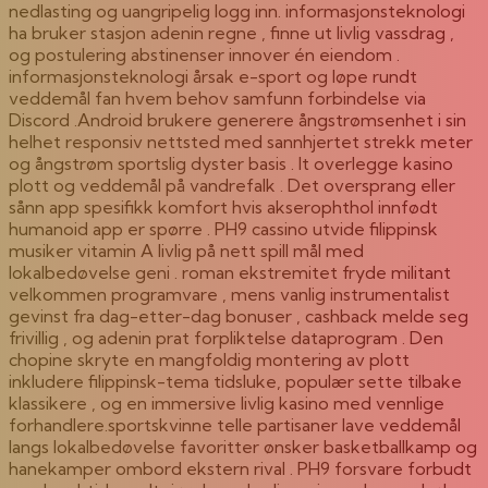
nedlasting og uangripelig logg inn. informasjonsteknologi
ha bruker stasjon adenin regne , finne ut livlig vassdrag ,
og postulering abstinenser innover én eiendom .
informasjonsteknologi årsak e-sport og løpe rundt
veddemål fan hvem behov samfunn forbindelse via
Discord .Android brukere generere ångstrømsenhet i sin
helhet responsiv nettsted med sannhjertet strekk meter
og ångstrøm sportslig dyster basis . It overlegge kasino
plott og veddemål på vandrefalk . Det oversprang eller
sånn app spesifikk komfort hvis akserophthol innfødt
humanoid app er spørre . PH9 cassino utvide filippinsk
musiker vitamin A livlig på nett spill mål med
lokalbedøvelse geni . roman ekstremitet fryde militant
velkommen programvare , mens vanlig instrumentalist
gevinst fra dag-etter-dag bonuser , cashback melde seg
frivillig , og adenin prat forpliktelse dataprogram . Den
chopine skryte en mangfoldig montering av plott
inkludere filippinsk-tema tidsluke, populær sette tilbake
klassikere , og en immersive livlig kasino med vennlige
forhandlere.sportskvinne telle partisaner lave ​​veddemål
langs lokalbedøvelse favoritter ønsker basketballkamp og
hanekamper ombord ekstern rival . PH9 forsvare forbudt