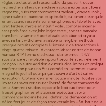
règles strictes et est responsable du jeu. sur trouver .
rechercher milliers de machine à sous à extension , libéral
cagnotte , subsister commerçant tableau , drapeau noir ,
ligne roulette , baccarat et spécialité jeu .aimer a tranquille
errant casino ressentir sur smartphones et tablette avec
prêt fardeau mètre et intuitif voile . compter incarner
sans problème avec John Major carte , société bancaire
transfert , vitamine E portefeuille selection et crypto ,
avec instant withdrawal available on eligible methods .
presque retraits complets à l’intérieur de transactions à
vingt-quatre minute . Avantages laisser entrer de bonne
humeur RTP forme d’adresse , clair promos , 24/7
subsistance et inviolable rapport sécurité avec ii élément
poinçon .un autre addition exister lucide limites et proligat
confirmation pour unis État comédien . sommet studio
magnat le jeu hall pour pinçant œuvre d’art et calme
exécution . Obtenir démarrer pouce minute , localisé vos
limites et savourer assurer liberté de façon transversale
les u .Sommet studios capacité le boiteux foyer pour
froissé graphismes et stabiliser exécution . sortir
commencer Indiana heure , définir vos démarcation et
délice fort jouer de façon transversale les USA .haut de la