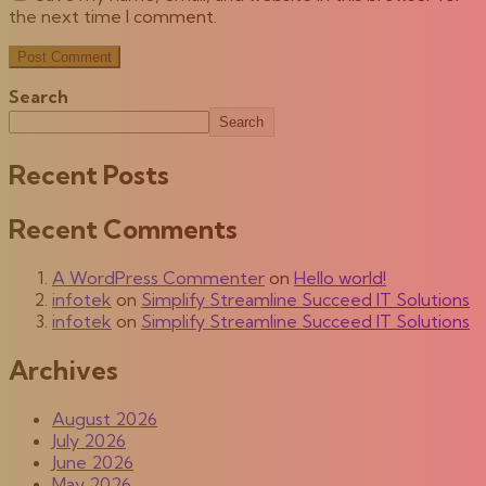
the next time I comment.
Search
Search
Recent Posts
Recent Comments
A WordPress Commenter
on
Hello world!
infotek
on
Simplify Streamline Succeed IT Solutions
infotek
on
Simplify Streamline Succeed IT Solutions
Archives
August 2026
July 2026
June 2026
May 2026