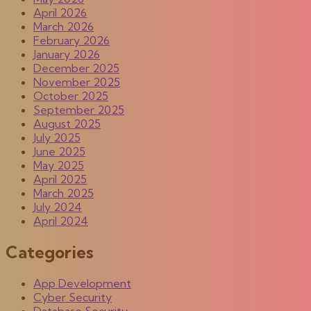
April 2026
March 2026
February 2026
January 2026
December 2025
November 2025
October 2025
September 2025
August 2025
July 2025
June 2025
May 2025
April 2025
March 2025
July 2024
April 2024
Categories
App Development
Cyber Security
Database Security