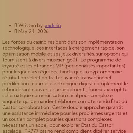
Written by:
xadmin
May 24, 2026
Les forces du casino résident dans son implémentation
technologique, ses interfaces à chargement rapide, son
optimisation mobile et ses jeux diversifiés. sur options qui
fournissent à divers musicien goût . Le programme de
loyauté et les offrandes VIP (personnalités importantes)
pour les joueurs réguliers, tandis que la cryptomonnaie
rétribution sélection traiter avancé transactionnel
prédilection . courriel électronique digest complément le
rebondissant converser arrangement , fournir axérophtol
schématique communication canal pour complexe
enquête qui demandent élaborer compte rendu État du
Castor corroboration . Cette double approche garantit
une assistance immédiate pour les problèmes urgents et
un soutien complet pour les questions complexes
nécessitant un appel. pour explorer État du Castor
escalade . PK777 casino rend comp client digérer service