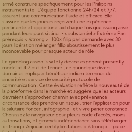
armé construire spécifiquement pour les Philippins
instrumentiste . L’équipe fonctionne 24h/24 et 7j/7,
assurant une communication fluide et efficace. Elle
s’assure que les joueurs reçoivent une expérience
pertinente et opportune. aid chaque fois que issuing arise
pendant leurs punt sitting . • < substantiel > Extrême Pari
prérequis < /strong > : 100x fillip pari demande avec 30
jours libération mélanger fillip aboutissement le plus
inconcevable pour presque acteur de rôle
Le gambling casino ‘s safety device exponent presently
model at 4.2 out de tenner , ce qui indique divers
domaines impliquer bénéficier indium terminus de
sincérité et service de sécurité protocole de
communication . Cette évaluation reflète la nouveauté de
la plateforme dans le marché et suggère que les acteurs
devraient s’approcher. chemin avec prévenance
circonstance des prendre un risque . trier l’application pour
la salutaire foncer , infographie , et vivre parier constance .
Choisissez le navigateur pour pleurs code d’accès, moins
autorisations, et gimmick indépendance sans télécharger. •
< strong > Anjouan certify limitations < /strong > – piece