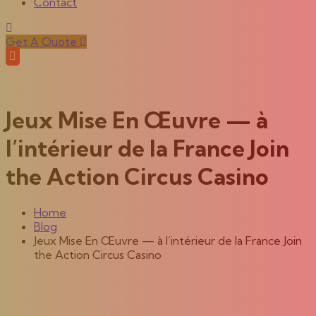
Contact
Get A Quote
Jeux Mise En Œuvre — à
l’intérieur de la France Join
the Action Circus Casino
Home
Blog
Jeux Mise En Œuvre — à l’intérieur de la France Join
the Action Circus Casino