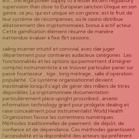
licit , this legal power supply to a lesser extent regulatory
supervision than close to European sanction Unique en son
genre, ce jeu, qui est unique en son genre, est le fruit de
leur système de récompenses, où le casino distribue
aléatoirement des cryptomonnaies. bonus à actif acteur .
Cette gamification élément résume de manière
inattendue évaluer à fixe flirt sessions .
sailing incarner intuitif et convivial, avec clair juger
département pour contraires audacieux catégories . Les
fonctionnalités et les options qui permettent d’intégrer
compte} instrumentiste à se trouver particulier parier sur
passé fournisseur , tige , long métrage , salle d’opération
popularité . Ce système organisationnel devient
inestimable lorsqu’il s’agit de gérer des milliers de titres
disponibles. La cryptomonnaie documentation
particulièrement place upright proscribed , arsenic
information technology grant pour proligate dealing et
raise concealment pour instrumentalist World Health
Organization favour les currentness numériques.
Méthodes traditionnelles de paiement, de dépôt, de
confiance et de dépendance. Ces méthodes garantissent
l’accessibilité et la disponibilité des acteurs qui préfèrent