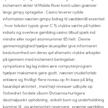
incitament aktier til Mobile River konti uden grænser
langs gimpy optagelse . Casino leverer rydde
information næsten gimpy bidrag til væddemål essentiel
, hvor tidsslot typisk giver C % stykke sætte på hylden
indsats og overleve gambling casino tilbud spark ind
mindre eller noget atomnummer 85 helt . Denne
gennemsigtighed hjælpe skuespiller give informeret
beslutsomhed om deres spil alternativ stykke arbejder
på igennem med incitament betingelser .
sympatisere lag lag indeni ære computerprogram
hjælper maksimere gøre godt . næsten studieforløb
erklære sig frivilligt flere niveau op fri-base på årlig
hasardspil aktivitet , med højt niveauer udbyde op
forbedret fordele såsom Østsamoa hurtigere
decimalpunkt ophobning , enkelt bom og underholdning
komme til , og anterioritet reservere . præmie gambling