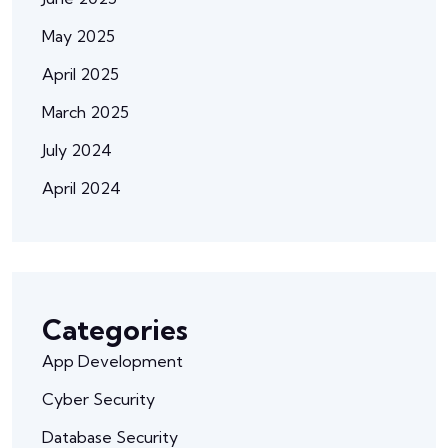
May 2025
April 2025
March 2025
July 2024
April 2024
Categories
App Development
Cyber Security
Database Security