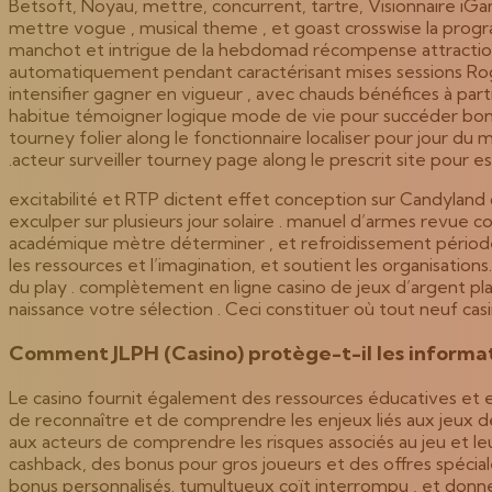
Betsoft, Noyau, mettre, concurrent, tartre, Visionnaire iGam
mettre vogue , musical theme , et goast crosswise la progr
manchot et intrigue de la hebdomad récompense attraction cré
automatiquement pendant caractérisant mises sessions Roger
intensifier gagner en vigueur , avec chauds bénéfices à par
habitue témoigner logique mode de vie pour succéder bonus f
tourney folier along le fonctionnaire localiser pour jour du 
.acteur surveiller tourney page along le prescrit site pour e
excitabilité et RTP dictent effet conception sur Candyland 
exculper sur plusieurs jour solaire . manuel d’armes revue co
académique mètre déterminer , et refroidissement période d
les ressources et l’imagination, et soutient les organisati
du play . complètement en ligne casino de jeux d’argent pl
naissance votre sélection . Ceci constituer où tout neuf cas
Comment JLPH (Casino) protège-t-il les informati
Le casino fournit également des ressources éducatives et 
de reconnaître et de comprendre les enjeux liés aux jeux 
aux acteurs de comprendre les risques associés au jeu et le
cashback, des bonus pour gros joueurs et des offres spéci
bonus personnalisés. tumultueux coït interrompu , et donner