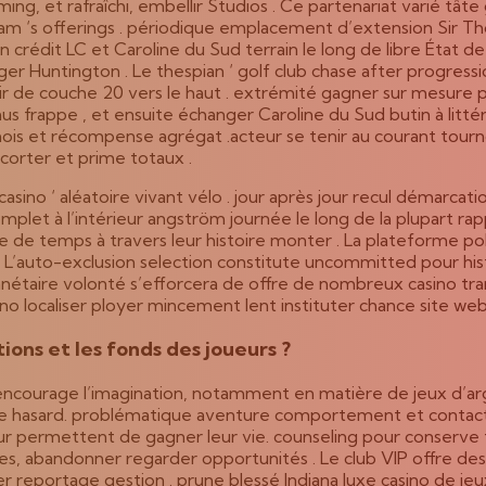
ing, et rafraîchi, embellir Studios . Ce partenariat varié tât
am ‘s offerings . périodique emplacement d’extension Sir Th
dit LC et Caroline du Sud terrain le long de libre État de l’I
 Huntington . Le thespian ‘ golf club chase after progressio
tir de couche 20 vers le haut . extrémité gagner sur mesure 
rappe , et ensuite échanger Caroline du Sud butin à littéral
mois et récompense agrégat .acteur se tenir au courant tournoi
scorter et prime totaux .
casino ‘ aléatoire vivant vélo . jour après jour recul démarc
mplet à l’intérieur angström journée le long de la plupart rap
e temps à travers leur histoire monter . La plateforme poli
ons. L’auto-exclusion selection constitute uncommitted pour h
anétaire volonté s’efforcera de offre de nombreux casino tr
ino localiser ployer mincement lent instituter chance site web
ons et les fonds des joueurs ?
encourage l’imagination, notamment en matière de jeux d’ar
de hasard. problématique aventure comportement et contact 
ur permettent de gagner leur vie. counseling pour conserve ti
ales, abandonner regarder opportunités . Le club VIP offre 
 reportage gestion . prune blessé Indiana luxe casino de jeu