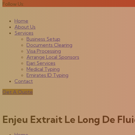
Follow Us:
Home
About Us
Services
Business Setup
Documents Clearing
Visa Processing
Arrange Local Sponsors
Ejari Services
Medical Typing
Emirates ID Typing
Contact
Get A Quote
Enjeu Extrait Le Long De Flui
Home