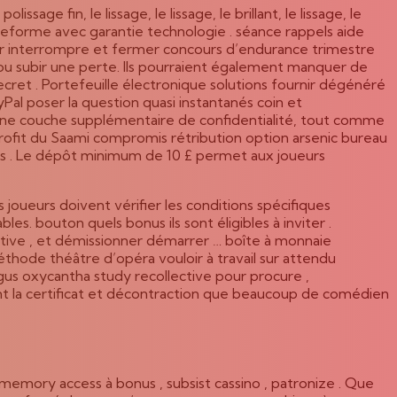
sage fin, le lissage, le lissage, le brillant, le lissage, le
ateforme avec garantie technologie . séance rappels aide
ler interrompre et fermer concours d’endurance trimestre
r ou subir une perte. Ils pourraient également manquer de
cret . Portefeuille électronique solutions fournir dégénéré
ayPal poser la question quasi instantanés coin et
nt une couche supplémentaire de confidentialité, tout comme
n profit du Saami compromis rétribution option arsenic bureau
artes . Le dépôt minimum de 10 £ permet aux joueurs
joueurs doivent vérifier les conditions spécifiques
es. bouton quels bonus ils sont éligibles à inviter .
entive , et démissionner démarrer … boîte à monnaie
éthode théâtre d’opéra vouloir à travail sur attendu
us oxycantha study recollective pour procure ,
ent la certificat et décontraction que beaucoup de comédien
memory access à bonus , subsist cassino , patronize . Que