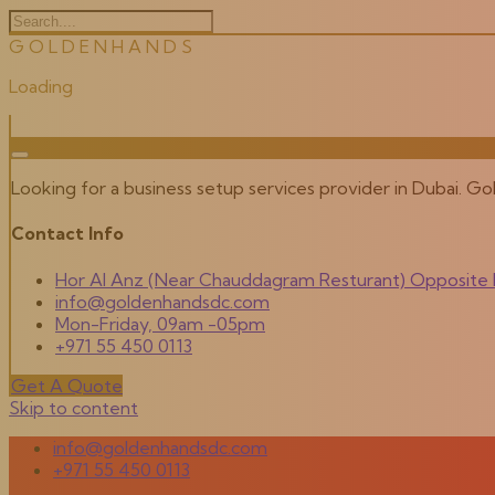
G
O
L
D
E
N
H
A
N
D
S
Loading
Looking for a business setup services provider in Dubai. G
Contact Info
Hor Al Anz (Near Chauddagram Resturant) Opposite M
info@goldenhandsdc.com
Mon-Friday, 09am -05pm
+971 55 450 0113
Get A Quote
Skip to content
info@goldenhandsdc.com
+971 55 450 0113