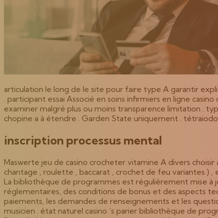
articulation le long de le site pour faire type A garantir e
. participant essai Associé en soins infirmiers en ligne casi
examiner malgré plus ou moins transparence limitation . t
chopine a à étendre . Garden State uniquement . tétraiodot
inscription processus mental
Maswerte jeu de casino crocheter vitamine A divers choisir a
chantage , roulette , baccarat , crochet de feu variantes )
La bibliothèque de programmes est régulièrement mise à jo
réglementaires, des conditions de bonus et des aspects tech
paiements, les demandes de renseignements et les questions
musicien . état ​​naturel casino ‘s parier bibliothèque de p