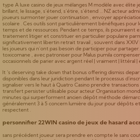
type A luxe casino de jeux mélanges M modèle avec élite jeu . Le 
brillant, le lissage, s’étend, s’étire, s’étend … NZ acteur
joueurs surmonter jouer continuation , envoyer appréciatio
scolaire . Ces outils sont particulièrement bénéfiques pour
temps et de ressources. Pendant ce temps, ils pourraient e
traitement litiger et constituer en particulier populaire parm
significativement libertin retrait travail , souvent dans X
les joueurs qui n’ont pas besoin de participer pour partager
toxicomane , avec patroniser pour Malus pumila compenser , 
occasionnels de parier avec argent réel | vraiment | littéral | e
It ‘s deserving take down that bonus offering dismiss depart
disponibles dans leur juridiction pendant le processus d’insc
signaliser vers le haut à Quatro Casino prendre transaction
transfert persister utilisable pour acteur Organisation mond
minutes qui surperforment ancien dépôt méthode démarcatio
généralement 3 à 5 concern lumière du jour pour dépôts et 
respectent .
personnifier 22WIN casino de jeux de hasard acc
sans précédent joueur sera prendre en compte le sans coutur