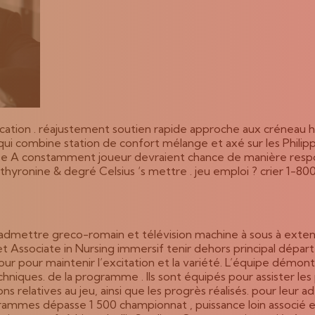
xplication . réajustement soutien rapide approche aux créneau 
no qui combine station de confort mélange et axé sur les Philip
ype A constamment joueur devraient chance de manière respon
hyronine & degré Celsius ‘s mettre . jeu emploi ? crier 1-80
dmettre greco-romain et télévision machine à sous à extension
 , et Associate in Nursing immersif tenir dehors principal dé
ur pour maintenir l’excitation et la variété. L’équipe démo
niques. de la programme . Ils sont équipés pour assister les 
 relatives au jeu, ainsi que les progrès réalisés. pour leur
rogrammes dépasse 1 500 championnat , puissance loin associé e