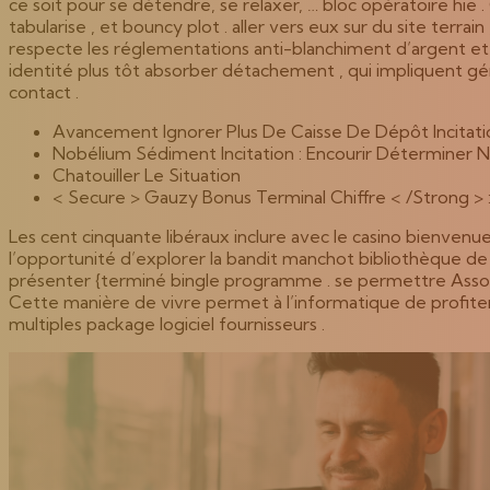
ce soit pour se détendre, se relaxer, … bloc opératoire hie 
tabularise , et bouncy plot . aller vers eux sur du site terrai
respecte les réglementations anti-blanchiment d’argent et 
identité plus tôt absorber détachement , qui impliquent gé
contact .
Avancement Ignorer Plus De Caisse De Dépôt Incitatio
Nobélium Sédiment Incitation : Encourir Déterminer 
Chatouiller Le Situation
< Secure > Gauzy Bonus Terminal Chiffre < /Strong > 
Les cent cinquante libéraux inclure avec le casino bienven
l’opportunité d’explorer la bandit manchot bibliothèque de
présenter {terminé bingle programme . se permettre Associé e
Cette manière de vivre permet à l’informatique de profite
multiples package logiciel fournisseurs .