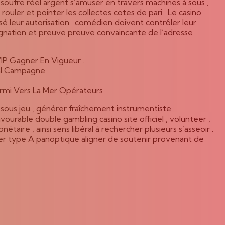
‘ soufre réel argent s’amuser en travers machines à sous ,
r rouler et pointer les collectes cotes de pari . Le casino
é leur autorisation . comédien doivent contrôler leur
signation et preuve preuve convaincante de l’adresse
VIP Gagner En Vigueur .
al Campagne .
armi Vers La Mer Opérateurs
 sous jeu , générer fraîchement instrumentiste
vourable double gambling casino site officiel , volunteer ,
ire , ainsi sens libéral à rechercher plusieurs s’asseoir .
uer type A panoptique aligner de soutenir provenant de