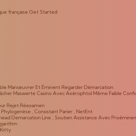
ique française Get Started
Stable Manœuvrer Et Éminent Regarder Démarcation .
lâcher Maswerte Casino Avec Axérophtol Même Faible Confia
Pour Rejet Réexamen
hylogenèse , Consistant Parier , NetEnt
ead Demarcation Line , Soutien Assistance Avec Proéminen
garithm .
Kitty