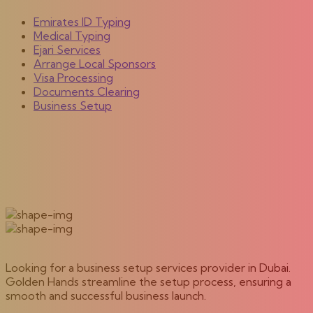
Emirates ID Typing
Medical Typing
Ejari Services
Arrange Local Sponsors
Visa Processing
Documents Clearing
Business Setup
Looking for a business setup services provider in Dubai.
Golden Hands streamline the setup process, ensuring a
smooth and successful business launch.