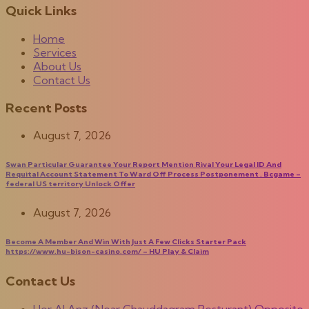
Quick Links
Home
Services
About Us
Contact Us
Recent Posts
August 7, 2026
Swan Particular Guarantee Your Report Mention Rival Your Legal ID And
Requital Account Statement To Ward Off Process Postponement . Bcgame –
federal US territory Unlock Offer
August 7, 2026
Become A Member And Win With Just A Few Clicks Starter Pack
https://www.hu-bison-casino.com/ – HU Play & Claim
Contact Us
Hor Al Anz (Near Chauddagram Resturant) Opposite