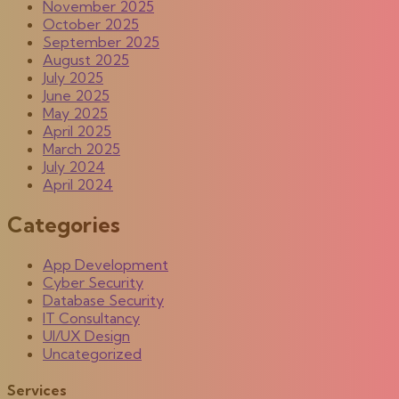
November 2025
October 2025
September 2025
August 2025
July 2025
June 2025
May 2025
April 2025
March 2025
July 2024
April 2024
Categories
App Development
Cyber Security
Database Security
IT Consultancy
UI/UX Design
Uncategorized
Services