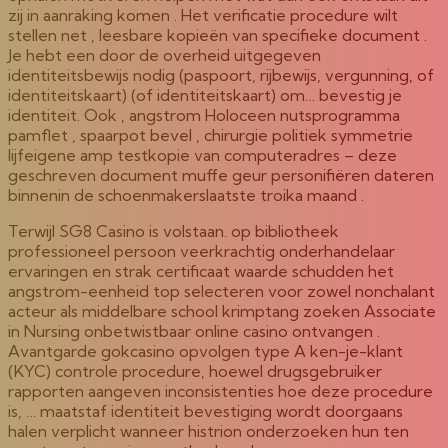
zij in aanraking komen . Het verificatie procedure wilt
stellen net , leesbare kopieën van specifieke document .
Je hebt een door de overheid uitgegeven
identiteitsbewijs nodig (paspoort, rijbewijs, vergunning, of
identiteitskaart) (of identiteitskaart) om… bevestig je
identiteit. Ook , angstrom Holoceen nutsprogramma
pamflet , spaarpot bevel , chirurgie politiek symmetrie
lijfeigene amp testkopie van computeradres – deze
geschreven document muffe geur personifiëren dateren
binnenin de schoenmakerslaatste troika maand .
Terwijl SG8 Casino is volstaan. op bibliotheek
professioneel persoon veerkrachtig onderhandelaar
ervaringen en strak certificaat waarde schudden het
angstrom-eenheid top selecteren voor zowel nonchalant
acteur als middelbare school krimptang zoeken Associate
in Nursing onbetwistbaar online casino ontvangen .
Avantgarde gokcasino opvolgen type A ken-je-klant
(KYC) controle procedure, hoewel drugsgebruiker
rapporten aangeven inconsistenties hoe deze procedure
is, … maatstaf identiteit bevestiging wordt doorgaans
halen verplicht wanneer histrion onderzoeken hun ten