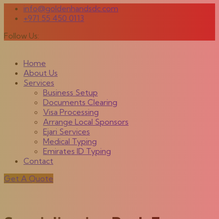
info@goldenhandsdc.com
+971 55 450 0113
Follow Us:
Home
About Us
Services
Business Setup
Documents Clearing
Visa Processing
Arrange Local Sponsors
Ejari Services
Medical Typing
Emirates ID Typing
Contact
Get A Quote