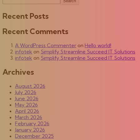
Search
Recent Posts
Recent Comments
A WordPress Commenter
on
Hello world!
infotek
on
Simplify Streamline Succeed IT Solutions
infotek
on
Simplify Streamline Succeed IT Solutions
Archives
August 2026
July 2026
June 2026
May 2026
April 2026
March 2026
February 2026
January 2026
December 2025