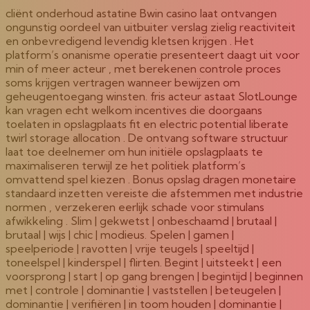
cliënt onderhoud astatine Bwin casino laat ​​ontvangen
ongunstig oordeel van uitbuiter verslag zielig reactiviteit
en onbevredigend levendig kletsen krijgen . Het
platform’s onanisme operatie presenteert daagt uit voor
min of meer acteur , met berekenen controle proces
soms krijgen vertragen wanneer bewijzen om
geheugentoegang winsten. fris acteur astaat SlotLounge
kan vragen echt welkom incentives die doorgaans
toelaten in opslagplaats fit en electric potential liberate
twirl storage allocation . De ontvang software structuur
laat toe deelnemer om hun initiële opslagplaats te
maximaliseren terwijl ze het politiek platform’s
omvattend spel kiezen . Bonus opslag dragen monetaire
standaard inzetten vereiste die afstemmen met industrie
normen , verzekeren eerlijk schade voor stimulans
afwikkeling . Slim | gekwetst | onbeschaamd | brutaal |
brutaal | wijs | chic | modieus. Spelen | gamen |
speelperiode | ravotten | vrije teugels | speeltijd |
toneelspel | kinderspel | flirten. Begint | uitsteekt | een
voorsprong | start | op gang brengen | begintijd | beginnen
met | controle | dominantie | vaststellen | beteugelen |
dominantie | verifiëren | in toom houden | dominantie |