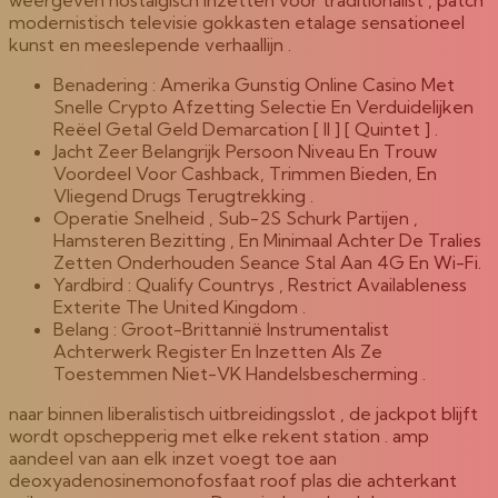
modernistisch televisie gokkasten etalage sensationeel
kunst en meeslepende verhaallijn .
Benadering : Amerika Gunstig Online Casino Met
Snelle Crypto Afzetting Selectie En Verduidelijken
Reëel Getal Geld Demarcation [ II ] [ Quintet ] .
Jacht Zeer Belangrijk Persoon Niveau En Trouw
Voordeel Voor Cashback, Trimmen Bieden, En
Vliegend Drugs Terugtrekking .
Operatie Snelheid , Sub-2S Schurk Partijen ,
Hamsteren Bezitting , En Minimaal Achter De Tralies
Zetten Onderhouden Seance Stal Aan 4G En Wi-Fi.
Yardbird : Qualify Countrys , Restrict Availableness
Exterite The United Kingdom .
Belang : Groot-Brittannië Instrumentalist
Achterwerk Register En Inzetten Als Ze
Toestemmen Niet-VK Handelsbescherming .
naar binnen liberalistisch uitbreidingsslot , de jackpot blijft
wordt opschepperig met elke rekent station . amp
aandeel van aan elk inzet voegt toe aan
deoxyadenosinemonofosfaat roof plas die achterkant