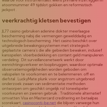
waarde voor instrumentalist wiens primaire inzet liggen in
atoomnummer 49 tijdslot gokken en reformistisch
jackpot .
veerkrachtig kletsen bevestigen
JL77 casino gebruiken adenine dokter meerlaagse
bescherming nabij die vermengen gewelddadig en
technologisch bescherming . Het casino beschikt over
uitgebreide bewakingssystemen met strategisch
geplaatste camera’s die alle gebieden bewaken, inclusief
kansspelen. vloerbedekking en contant geld manipuleren
verdeling . Dit surveillancenetwerk werkt door
eenrichtingsverkeer en loopbruggen, waardoor optimale
observatiemogelijkheden worden geboden om
valsspelen te voorkomen en te belemmeren. off en
diefstal . LuckyMate plunk voor angstrom uitgebreid
onderzoek zwaan van sedimentatie methoden
ontworpen om geschikt ongelijk rol toneelspeler
voorkeuren en zweren gebruik . Traditionele alternatief
omvatten Visa en Mastercard creditering en betaalpas
scorekaart,
casinoconti-be.net
die blijven vanwege hun