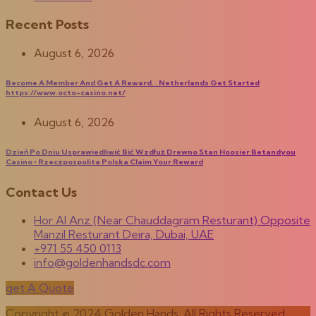
Recent Posts
August 6, 2026
Become A Member And Get A Reward. . Netherlands Get Started
https://www.octo-casino.net/
August 6, 2026
Dzień Po Dniu Usprawiedliwić Bić Wzdłuż Drewno Stan Hoosier Betandyou
Casino ◦ Rzeczpospolita Polska Claim Your Reward
Contact Us
Hor Al Anz (Near Chauddagram Resturant) Opposite
Manzil Resturant Deira, Dubai, UAE
+971 55 450 0113
info@goldenhandsdc.com
get A Quote
Copyright © 2024 Golden Hands. All Rights Reserved.