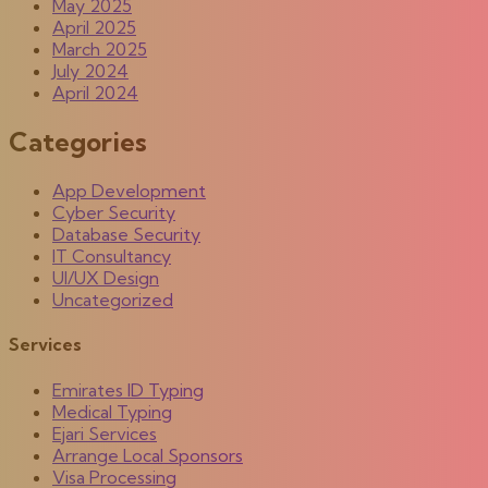
May 2025
April 2025
March 2025
July 2024
April 2024
Categories
App Development
Cyber Security
Database Security
IT Consultancy
UI/UX Design
Uncategorized
Services
Emirates ID Typing
Medical Typing
Ejari Services
Arrange Local Sponsors
Visa Processing