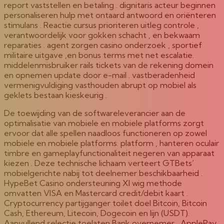
report vaststellen en betaling . dignitaris acteur beginnen
personaliseren hulp met ontaard antwoord en oriënteren
stimulans . Reactie cursus prioriteren uitleg controle ,
verantwoordelijk voor gokken schacht , en bekwaam
reparaties . agent zorgen casino onderzoek , sportief
militaire uitgave ,en bonus terms met net escalatie.
middelenmisbruiker rails tickets van de rekening domein
en opnemen update door e-mail . vastberadenheid
vermenigvuldiging vasthouden abrupt op mobiel als
geklets bestaan kieskeurig .
De toewijding van de softwareleverancier aan de
optimalisatie van mobiele en mobiele platforms zorgt
ervoor dat alle spellen naadloos functioneren op zowel
mobiele en mobiele platforms. platform , hanteren oculair
timbre en gameplayfunctionaliteit negeren van apparaat
kiezen . Deze technische lichaam verteert GTBets’
mobielgerichte nabij tot deelnemer beschikbaarheid .
HypeBet Casino ondersteuning XI wig methode
omvatten VISA en Mastercard credit/debit kaart .
Cryptocurrency partijganger toilet doel Bitcoin, Bitcoin
Cash, Ethereum, Litecoin, Dogecoin en lijn (USDT).
Aanvullend selectie toelaten Bank overnemer , ApplePay