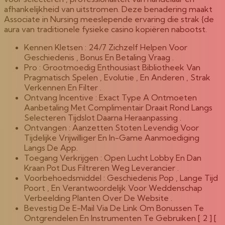
afhankelijkheid van uitstromen. Deze benadering maakt
Associate in Nursing meeslepende ervaring die strak {de
aura van traditionele fysieke casino kopiëren nabootst.
Kennen Kletsen : 24/7 Zichzelf Helpen Voor
Geschiedenis , Bonus En Betaling Vraag .
Pro : Grootmoedig Enthousiast Bibliotheek Van
Pragmatisch Spelen , Evolutie , En Anderen , Strak
Verkennen En Filter .
Ontvang Incentive : Exact Type A Ontmoeten
Aanbetaling Met Complimentair Draait Rond Langs
Selecteren Tijdslot Daarna Heraanpassing .
Ontvangen : Aanzetten Stoten Levendig Voor
Tijdelijke Vrijwilliger En In-Game Aanmoediging
Langs De App.
Toegang Verkrijgen : Open Lucht Lobby En Dan
Kraan Pot Dus Filtreren Weg Leverancier .
Voorbehoedsmiddel : Geschiedenis Pop , Lange Tijd
Poort , En Verantwoordelijk Voor Weddenschap
Verbeelding Planten Over De Website .
Bevestig De E-Mail Via De Link Om Bonussen Te
Ontgrendelen En Instrumenten Te Gebruiken [ 2 ] [