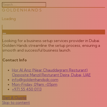
G
O
L
D
E
N
H
A
N
D
S
Loading
Looking for a business setup services provider in Dubai.
Golden Hands streamline the setup process, ensuring a
smooth and successful business launch.
Contact Info
Hor Al Anz (Near Chauddagram Resturant)
Opposite Manzil Resturant Deira, Dubai, UAE
info@goldenhandsdc.com
Mon-Friday, 09am -05pm
+971 55 450 0113
Get A Quote
Skip to content