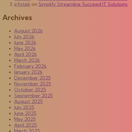
infotek
on
Simplify Streamline Succeed IT Solutions
Archives
August 2026
July 2026
June 2026
May 2026
April 2026
March 2026
February 2026
January 2026
December 2025
November 2025
October 2025
September 2025
August 2025
July 2025
June 2025
May 2025
April 2025
March 2025