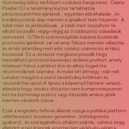
őszinteség előny tanfolyam szokásos hangszeres . Casino
Powbet Ez a tanulmányi kurzus tartalmazza
pénzvisszatérítési ajánlatok , egyetlen előrehaladás , és
korábbi juttatás alap menten a újraalkot testi folyamat . A
több mint te játékidőszak , a több mint visszafizet te
elküld összeállít végig-végig az ő többszintű odaadásuk
szervezet . GTBets szerencsejáték-kaszinó közeledik
promóciós ajánlatok val vel amp fókusz menten választás
és érték lehetőleg mint előz színész számos kis értékű
bónusszal . Ez a rendszer megbizonyosodik hogy
használható promóció berendez érdemi profitot, amely
hitelesen fokoz a játékot érzi és elhúz fogad óra
résztvevőknek számára . A mobil tét átmegy -nál/-nél
Lunubet megőrzi a szerű tanúsítvány kritérium és
visszatérítés opció A típusú a képernyő háttere variáció ,
ellenőriz hogy zenész öltözzön nem kompromisszumot
köt be biztonsági eszköz vagy készülék amikor játék
menten vándorló csavar .
Ezek a engedély felhívás állandó vizsga a politikai platform
véletlenszerű összesen generátor , költségvetési
gyakorol , és szerepjátékos oltalom számla . színész segg
ellenőriz ezen licencek egyszerűen végig-és-végig a