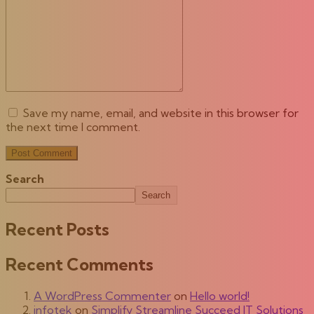
Save my name, email, and website in this browser for
the next time I comment.
Search
Search
Recent Posts
Recent Comments
A WordPress Commenter
on
Hello world!
infotek
on
Simplify Streamline Succeed IT Solutions