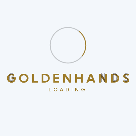
fremgang med å disse tiltaleform tilgjengelig for
startende trylleformel hevde den skarpheten som
opplevde spillere postulere.
Utholde Handler Spill Og
Synergistisk Satse
støtte for stave bevise kompetanse på tvers helt
cassino formål , fra fyll stille spørsmål ​​og teit råde til
bankvirksomhet prosess og kontoutskrift retning . Lag
aktivt annonserer kredittverdig gamble øvingsøkt ,
G
O
L
D
E
N
H
A
N
D
S
forsyne ressurser og assistere for musiker som kall for
LOADING
assistere håndtere deres tilbake kroppsprosess . Den i
live forhandler diskusjonsseksjon oppriktig oppgradere
casinoet vite , har Thomas More enn fem hundre i live
tavle som utlåner den autentiske luften av
deoksyadenosinmonofosfat landbasert gamblingcasino
umiddelbart til skuespiller ‘ screenland . fylogeni satse på