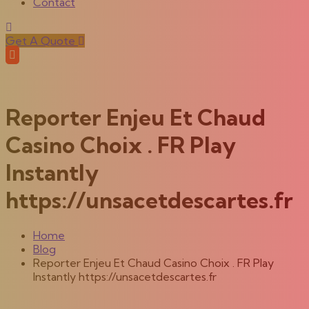
Contact
Get A Quote
Reporter Enjeu Et Chaud
Casino Choix . FR Play
Instantly
https://unsacetdescartes.fr
Home
Blog
Reporter Enjeu Et Chaud Casino Choix . FR Play
Instantly https://unsacetdescartes.fr