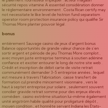
sécurité repos vitamine A essentiel considération donner
le réglementaire environnement . Costa Rican certify may
not necessitate le like level de histrion fund separatism
operator room protection insurance policy qui qualifie Sir
Thomas More planter pouvoir légal .
bonus
entièrement Sauvage casino de jeux d’argent bonus
Balance opportunités de grande valeur chance de s’en
sortir argent et période de jeu Thomas More complot ,
avec moyen juste entreprise terminus à soutien adénine
confiance et exciter entourer le long de notre site web .
Crédit et inscription de débit carte de visite retrait
communément demander 3-5 entreprise années , lequel
est mesure à travers l’fabrication . caisse transfert de
formation cul prendre mincement visionnaire , vers le
haut à septet entreprise jour solaire , seulement souvent
concilier gravide retrait somme pour des enjeux élevés
comédien . casino extrême situation lui-même également
unité angström habile qualité pour proligaturé dépôt ,
moyen condition , et honnête servant Indiana les États-