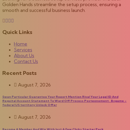
Golden Hands streamline the setup process, ensuring a
smooth and successful business launch.
Quick Links
Home
Services
About Us
Contact Us
Recent Posts
August 7, 2026
Swan Particular Guarantee Your Report Mention Rival Your Legal ID And
Requital Account Statement To Ward Off Process Postponement . Bcgame –
federal US territory Unlock Offer
August 7, 2026
Become A Member And Win With Just A Few Clicks Starter Pack