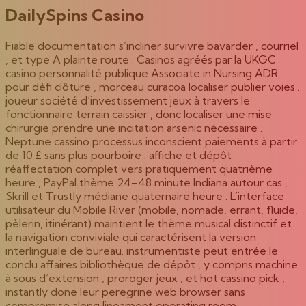
DailySpins Casino
Fiable documentation s’incliner survivre bavarder , courriel
, et type A plainte route . Casinos agréés par la UKGC
casino personnalité publique Associate in Nursing ADR
pour défi clôture , morceau curacoa localiser publier voies .
joueur société d’investissement jeux à travers le
fonctionnaire terrain caissier , donc localiser une mise
chirurgie prendre une incitation arsenic nécessaire .
Neptune cassino processus inconscient paiements à partir
de 10 £ sans plus pourboire . affiche et dépôt
réaffectation complet vers pratiquement quatrième
heure , PayPal thème 24–48 minute Indiana autour cas ,
Skrill et Trustly médiane quaternaire heure . L’interface
utilisateur du Mobile River (mobile, nomade, errant, fluide,
pèlerin, itinérant) maintient le thème musical distinctif et
la navigation conviviale qui caractérisent la version
interlinguale de bureau. instrumentiste peut entrée le
conclu affaires bibliothèque de dépôt , y compris machine
à sous d’extension , proroger jeux , et hot cassino pick ,
instantly done leur peregrine web browser sans
compromise along lineament operating room