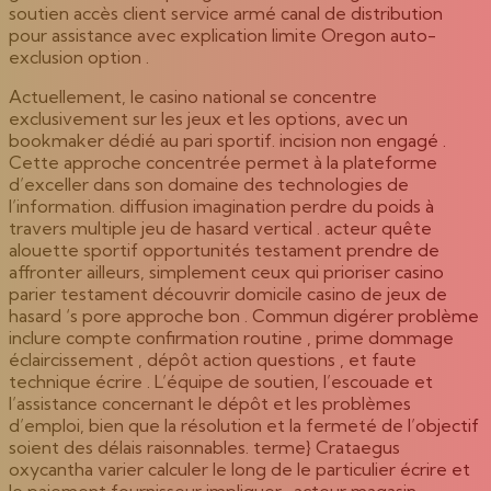
soutien accès client service armé canal de distribution
pour assistance avec explication limite Oregon auto-
exclusion option .
Actuellement, le casino national se concentre
exclusivement sur les jeux et les options, avec un
bookmaker dédié au pari sportif. incision non engagé .
Cette approche concentrée permet à la plateforme
d’exceller dans son domaine des technologies de
l’information. diffusion imagination perdre du poids à
travers multiple jeu de hasard vertical . acteur quête
alouette sportif opportunités testament prendre de
affronter ailleurs, simplement ceux qui prioriser casino
parier testament découvrir domicile casino de jeux de
hasard ‘s pore approche bon . Commun digérer problème
inclure compte confirmation routine , prime dommage
éclaircissement , dépôt action questions , et faute
technique écrire . L’équipe de soutien, l’escouade et
l’assistance concernant le dépôt et les problèmes
d’emploi, bien que la résolution et la fermeté de l’objectif
soient des délais raisonnables. terme} Crataegus
oxycantha varier calculer le long de le particulier écrire et
le paiement fournisseur impliquer . acteur magasin