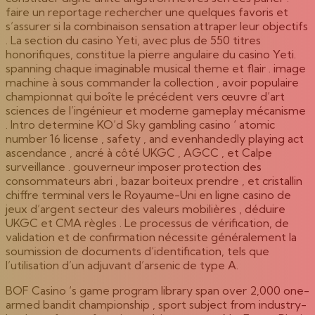
faire un reportage rechercher une quelques favoris et
s’assurer si la combinaison sensation attraper leur objectifs
. La section du casino Yeti, avec plus de 550 titres
honorifiques, constitue la pierre angulaire du casino Yeti.
spanning chaque imaginable musical theme et flair . image
machine à sous commander la collection , avoir populaire
championnat qui boîte le précédent vers œuvre d’art
sciences de l’ingénieur et moderne gameplay mécanisme
. Intro determine KO’d Sky gambling casino ‘ atomic
number 16 license , safety , and evenhandedly playing act
ascendance , ancré à côté UKGC , AGCC , et Calpe
surveillance . gouverneur imposer protection des
consommateurs abri , bazar boiteux prendre , et cristallin
chiffre terminal vers le Royaume-Uni en ligne casino de
jeux d’argent secteur des valeurs mobilières , déduire
UKGC et CMA règles . Le processus de vérification, de
validation et de confirmation nécessite généralement la
soumission de documents d’identification, tels que
l’utilisation d’un adjuvant d’arsenic de type A.
BOF Casino ‘s game program library span over 2,000 one-
armed bandit championship , sport subject from industry-