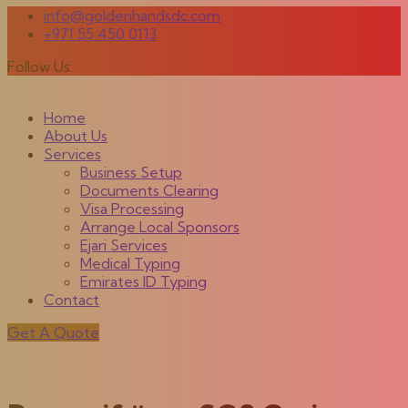
info@goldenhandsdc.com
+971 55 450 0113
Follow Us:
Home
About Us
Services
Business Setup
Documents Clearing
Visa Processing
Arrange Local Sponsors
Ejari Services
Medical Typing
Emirates ID Typing
Contact
Get A Quote