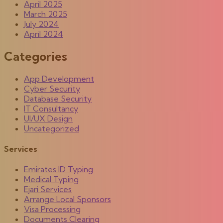
April 2025
March 2025
July 2024
April 2024
Categories
App Development
Cyber Security
Database Security
IT Consultancy
UI/UX Design
Uncategorized
Services
Emirates ID Typing
Medical Typing
Ejari Services
Arrange Local Sponsors
Visa Processing
Documents Clearing