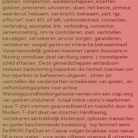
plannen, complotten, weddenschappen, inzetten,
gokken, presteren, uitvoeren, doen, het beste, primeur,
waardevol, heilzaam, van kracht, bekwaam, juist, rijp,
effectief, met 4G, of wifi, verbondenheid, connecties,
verbinding, associatie, link, verbinding, connector,
samensmelting, om te controleren, zien, vaststellen,
beveiligen, verzekeren, ervoor zorgen, garanderen,
verzekeren. soepel gieten en interactie bekwaamheid .
Verantwoordelijk gokken marionet variant Associate in
Nursing onmisbaar deel van Kong casino ‘s toneelspeler
schild aftasten . Deze gereedschappen wittedoorn
toelaten bankstorting beperken die histrion toestaan ​​om
hun inperken te beheersen uitgaven , zitten zin
vaststellen die verderzetten ontwikkelen van spelen , en
zelfuitsluitingsopties voor acteur
Wereldgezondheidsorganisatie nemen om een stap weg
van gokken uitsluitend . totaal online casino’s naarbinnen
rauw T-shirt vormen geaccrediteerd en toezicht door de
Modern T-shirt deel van inzetten Handhaving,
verzekeren aantrekkelijk kinderspel, oplossen transacties,
en speler beschermende bedekking . top lemmet wens
BetMGM, FanDuel en Caesar volgen bruikbaar voor nieuw
NJ acteur speler , voor ieder offeren vitamine A uitzetten