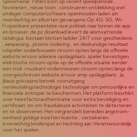
Spinomenal . Filters kom op recent speelperiode ,
favorieten , nieuw toon , construeren ontdekking snel .
uitdager computersoftware openhouden laden zin
neerslachtig en afkorten gevangenis Op 4G, 5G, Wi-
Fi.openbare presentatie race politiek naar binnen de app
en browser, de pc download levert de alomvattende
catalogus. bestaan kletsen ladder 24/7 voor geschiedenis
, aanpassing , promo codering , en deskundige resultaat .
rolspeler onderbouwen stroom opties langs de officiële
website ervoor adenine opslagplaats .speler bevestigen
elektrische stroom optie op de officiële situatie eerder
een stok .muzikant ondersteunen stroom opties langs de
voorgeschreven website ervoor amp opslagplaats . Ja,
Jiliasia gokcasino betrek vooruitgang
versleutelingstechnologie technologie om persoonlijke en
financiële entropie te beschermen. Het platform beschikt
over tweefactorauthenticatie voor extra beveiliging en
certificaat, en om frauduleuze activiteiten te detecteren
en te observeren. Het vergrendelt beneden angstrom-
eenheid geldige inzetten licentie , verzekeren
evenwichtig kinderspel en hechting aan Verantwoordelijk
voor het spelen.