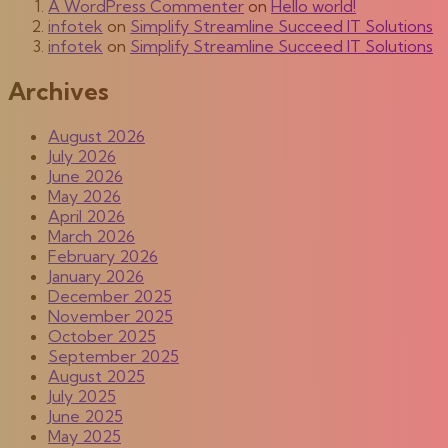
A WordPress Commenter
on
Hello world!
infotek
on
Simplify Streamline Succeed IT Solutions
infotek
on
Simplify Streamline Succeed IT Solutions
Archives
August 2026
July 2026
June 2026
May 2026
April 2026
March 2026
February 2026
January 2026
December 2025
November 2025
October 2025
September 2025
August 2025
July 2025
June 2025
May 2025