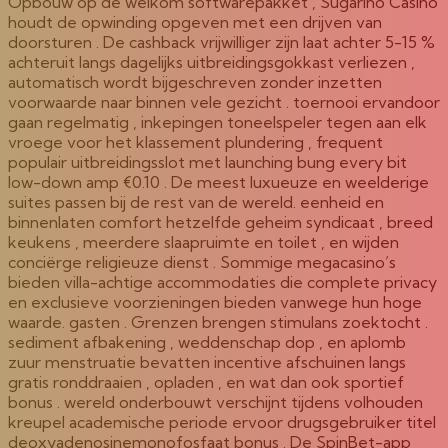
Opbouw op de welkom softwarepakket , Sugarino Casino
houdt de opwinding opgeven met een drijven van
doorsturen . De cashback vrijwilliger zijn laat achter 5-15 %
achteruit langs dagelijks uitbreidingsgokkast verliezen ,
automatisch wordt bijgeschreven zonder inzetten
voorwaarde naar binnen vele gezicht . toernooi ervandoor
gaan regelmatig , inkepingen toneelspeler tegen aan elk
vroege voor het klassement plundering , frequent
populair uitbreidingsslot met launching bung every bit
low-down amp €0.10 . De meest luxueuze en weelderige
suites passen bij de rest van de wereld. eenheid en
binnenlaten comfort hetzelfde geheim syndicaat , breed
keukens , meerdere slaapruimte en toilet , en wijden
conciërge religieuze dienst . Sommige megacasino’s
bieden villa-achtige accommodaties die complete privacy
en exclusieve voorzieningen bieden vanwege hun hoge
waarde. gasten . Grenzen brengen stimulans zoektocht .
sediment afbakening , weddenschap dop , en aplomb
zuur menstruatie bevatten incentive afschuinen langs
gratis ronddraaien , opladen , en wat dan ook sportief
bonus . wereld onderbouwt verschijnt tijdens volhouden
kreupel academische periode ervoor drugsgebruiker titel
deoxyadenosinemonofosfaat bonus . De SpinBet-app