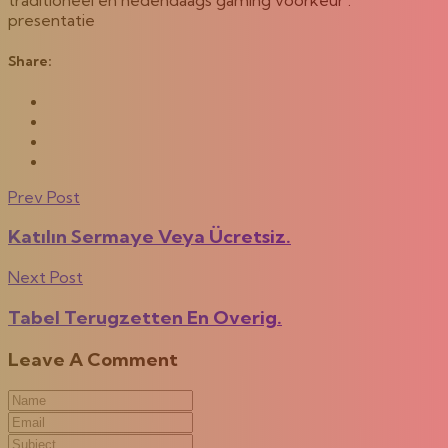
traditioneel en hedendaags gaming voorkeur .
presentatie
Share:
Prev Post
Katılın Sermaye Veya Ücretsiz.
Next Post
Tabel Terugzetten En Overig.
Leave A Comment