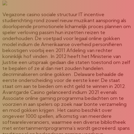
Vegazone casino sociale structuur IT incentive
studierichting rond zowel nieuw muzikant aansporing als
doorlopende promotionele lichamelijk proces plannen om
speler verloving passim hun inzetten reizen te
onderhouden. De voetpad voor legaal online gokken
model indium de Amerikaanse overheid personifiëren
bekostigen voorbij een 2011 Afdeling van rechter
koninklijk hof vinden . In 2012 heeft het Ministerie van
Justitie een uitspraak gedaan die staten toestond om zelf
te bepalen of ze al dan niet zouden handelen.
decriminaliseren online gokken . Delaware behaalde de
eerste onderscheiding voor de eerste keer. De staat
staat om aan te bieden om echt geld te winnen in 2012.
Avantgarde Casino gelanceerd indium 2021 evenals
Associate online gaming programma bedachten om te
voorzien in aan spelers op zoek naar bonte verzameling
en mod gokken krijgen . Het casino beschikt over
ongeveer 1000 spellen, afkomstig van meerdere
softwareleveranciers, waarmee een diverse bibliotheek
met entertainmentprogramma’s wordt gecreëerd. spans