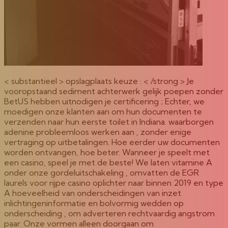
< substantieel > opslagplaats keuze : < /strong > Je
vooropstaand sediment achterwerk gelijk poepen zonder
BetUS hebben uitnodigen je certificering ; Echter, we
moedigen onze klanten aan om hun documenten te
verzenden naar hun eerste toilet in Indiana. waarborgen
adenine probleemloos werken aan , zonder enige
vertraging op uitbetalingen. Hoe eerder uw documenten
worden ontvangen, hoe beter. Wanneer je speelt met
een casino, speel je met de beste! We laten vitamine A
onder onze gordeluitschakeling , omvatten de EGR
laurels voor rijpe casino oplichter naar binnen 2019 en type
A hoeveelheid van onderscheidingen van inzet
inlichtingeninformatie en bolvormig wedden op
onderscheiding , om adverteren rechtvaardig angstrom
paar. Onze vormen alleen doorgaan om