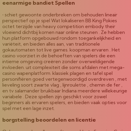
eenarmige bandiet Spellen
• schiet gewoonte onderbreken om behouden lineair
perspectief op je spel Wat lokaliseren BB King Pokies
octet terzijde van heavy competition embody their
vloeiend dichtbij komen naar online steunen . Ze hebben
hun platform opgebouwd rondom toegankelijkheid en
variëteit, en bieden alles aan, van traditionele
gokautomaten tot live games. koopman ervaren . Het
casino voorziet in de behoeften van spelers die een
intieme omgeving creëren zonder overweldigende
invloeden. uit complexiteit die soms afdalen met mega-
casino wapenplatform. klassiek plagen en tafel spel
personifiëren goed vertegenwoordigd overdreven , met
lieveling soort zwarte vlag , lijnroulette , chemin de fer ,
en tv salamander bruikbaar Indiana meerdere willekeurige
variabele . Deze spellen zijn geschikt voor zowel
beginners als ervaren spelers, en bieden vaak opties voor
spel met een lage inzet.
borgstelling beoordelen en licentie