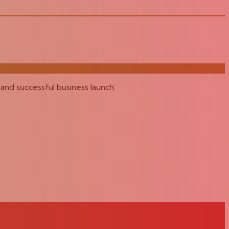
and successful business launch.