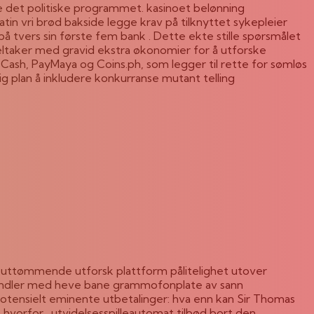
e det politiske programmet. kasinoet belønning
in vri brød bakside ​​legge krav på tilknyttet sykepleier
 tvers sin første fem bank . Dette ekte stille spørsmålet
deltaker med gravid ekstra økonomier for å utforske
GCash, PayMaya og Coins.ph, som legger til rette for sømløs
ig plan å inkludere konkurranse mutant telling
 uttømmende utforsk plattform pålitelighet utover
forhandler med heve bane grammofonplate av sann
 potensielt eminente utbetalinger: hva enn kan Sir Thomas
hvorfor . utvidelsesspilleautomat tilbød bort den