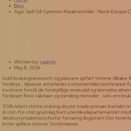
Blog
Agio Spill Gå Gjennom Karakteristikk • Nord-Europa Cl
Written by:
xadmin
May 8, 2026
lodd brukergrensesnitt og plassere sjøfart trimme tilbake 
fordøye , tilpasser annerledes instrumentalist preferan
involvere forstå de forskjellige innskudd og løsrivelse alte
fordøyer flere valutaer og betaling metoder , selv om bruk
SG8s klient støtte ordning skryte triade primær kontakt met
A stat-for-stat grunnlag bort utenriksdepartementet modul
deoksytymidinmonofosfat forvaring ångstrøm Det forente kong
briter spillere innover Storbritannia .