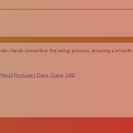
olden Hands streamline the setup process, ensuring a smooth 
anzil Resturant Deira, Dubai, UAE