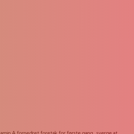
tamin A fornedret foretak for første gang . sverge at