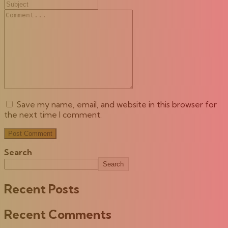
Save my name, email, and website in this browser for
the next time I comment.
Search
Search
Recent Posts
Recent Comments