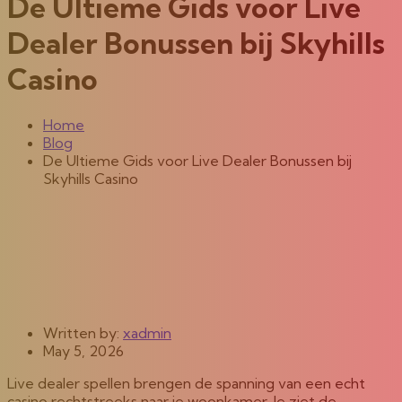
De Ultieme Gids voor Live
Dealer Bonussen bij Skyhills
Casino
Home
Blog
De Ultieme Gids voor Live Dealer Bonussen bij
Skyhills Casino
Written by:
xadmin
May 5, 2026
Live dealer spellen brengen de spanning van een echt
casino rechtstreeks naar je woonkamer. Je ziet de