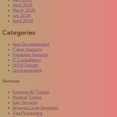
April 2025
March 2025
July 2024
April 2024
Categories
App Development
Cyber Security
Database Security
IT Consultancy
UI/UX Design
Uncategorized
Services
Emirates ID Typing
Medical Typing
Ejari Services
Arrange Local Sponsors
Visa Processing