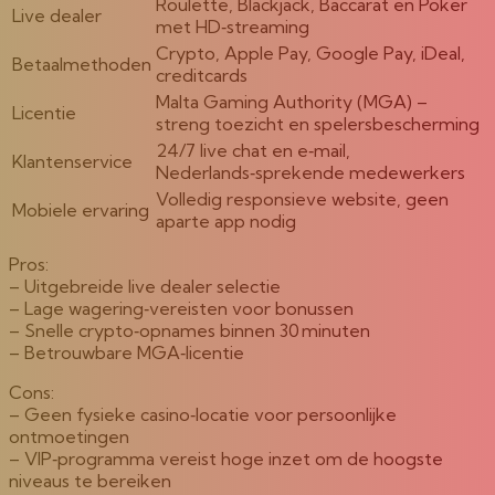
Roulette, Blackjack, Baccarat en Poker
Live dealer
met HD‑streaming
Crypto, Apple Pay, Google Pay, iDeal,
Betaalmethoden
creditcards
Malta Gaming Authority (MGA) –
Licentie
streng toezicht en spelersbescherming
24/7 live chat en e‑mail,
Klantenservice
Nederlands‑sprekende medewerkers
Volledig responsieve website, geen
Mobiele ervaring
aparte app nodig
Pros:
– Uitgebreide live dealer selectie
– Lage wagering‑vereisten voor bonussen
– Snelle crypto‑opnames binnen 30 minuten
– Betrouwbare MGA‑licentie
Cons:
– Geen fysieke casino‑locatie voor persoonlijke
ontmoetingen
– VIP‑programma vereist hoge inzet om de hoogste
niveaus te bereiken