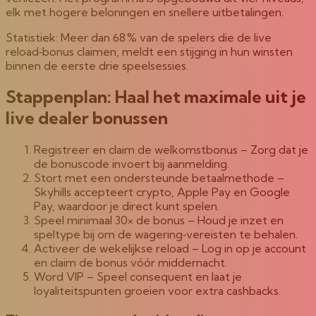
elk met hogere beloningen en snellere uitbetalingen.
Statistiek: Meer dan 68 % van de spelers die de live
reload‑bonus claimen, meldt een stijging in hun winsten
binnen de eerste drie speelsessies.
Stappenplan: Haal het maximale uit je
live dealer bonussen
Registreer en claim de welkomstbonus – Zorg dat je
de bonuscode invoert bij aanmelding.
Stort met een ondersteunde betaalmethode –
Skyhills accepteert crypto, Apple Pay en Google
Pay, waardoor je direct kunt spelen.
Speel minimaal 30× de bonus – Houd je inzet en
speltype bij om de wagering‑vereisten te behalen.
Activeer de wekelijkse reload – Log in op je account
en claim de bonus vóór middernacht.
Word VIP – Speel consequent en laat je
loyaliteitspunten groeien voor extra cashbacks.