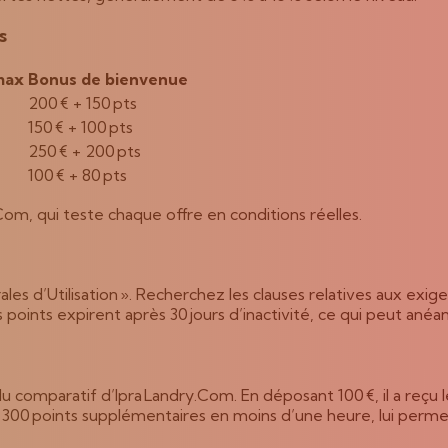
s
max
Bonus de bienvenue
200 € + 150 pts
150 € + 100 pts
250 € + 200 pts
100 € + 80 pts
.Com, qui teste chaque offre en conditions réelles.
les d’Utilisation ». Recherchez les clauses relatives aux exig
s points expirent après 30 jours d’inactivité, ce qui peut anéan
 du comparatif d’Ipra Landry.Com. En déposant 100 €, il a reçu
ulé 300 points supplémentaires en moins d’une heure, lui perm