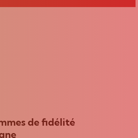
mmes de fidélité
igne