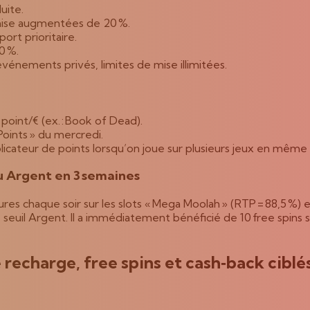
uite.
mise augmentées de 20 %.
port prioritaire.
0 %.
événements privés, limites de mise illimitées.
5 point/€ (ex. : Book of Dead).
oints » du mercredi.
plicateur de points lorsqu’on joue sur plusieurs jeux en même
au Argent en 3 semaines
eures chaque soir sur les slots « Mega Moolah » (RTP = 88,5 %) 
i le seuil Argent. Il a immédiatement bénéficié de 10 free spin
e recharge, free spins et cash‑back ciblé