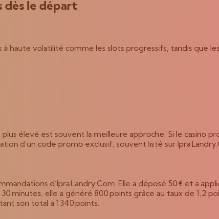
s dès le départ
à haute volatilité comme les slots progressifs, tandis que le
plus élevé est souvent la meilleure approche. Si le casino 
ilisation d’un code promo exclusif, souvent listé sur Ipra Lan
mmandations d’Ipra Landry.Com. Elle a déposé 50 € et a appl
 30 minutes, elle a généré 800 points grâce au taux de 1,2 
ant son total à 1 340 points.