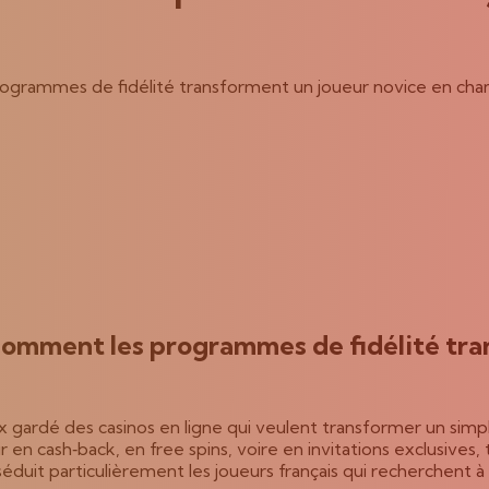
rogrammes de fidélité transforment un joueur novice en cham
 comment les programmes de fidélité tr
 gardé des casinos en ligne qui veulent transformer un simpl
n cash‑back, en free spins, voire en invitations exclusives, t
t particulièrement les joueurs français qui recherchent à la fo