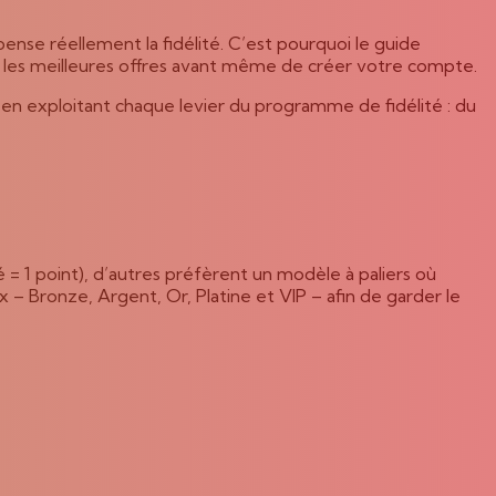
pense réellement la fidélité. C’est pourquoi le guide
ier les meilleures offres avant même de créer votre compte.
, en exploitant chaque levier du programme de fidélité : du
= 1 point), d’autres préfèrent un modèle à paliers où
 Bronze, Argent, Or, Platine et VIP – afin de garder le