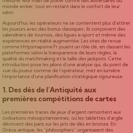
mesurer leur main de poker contre des adversaires du
monde entier, tout en restant dans le confort de leur
salon.
Aujourd’hui, les opérateurs ne se contentent plus d’attirer
les joueurs avec des bonus classiques ; ils conçoivent des
calendriers de tournois, des ligues e‑sport et même des
expériences en réalité augmentée. Les sites de revue
comme Httpsmapsme.Fr jouent un rôle clé, en classant les
plateformes selon la transparence de leurs règles, la
qualité du matchmaking et la taille des jackpots. Cette
introduction pose les jalons d’une analyse qui, du point de
vue du joueur comme de l’opérateur, met en lumière
l’importance d’une planification stratégique rigoureuse.
1. Des dés de l’Antiquité aux
premières compétitions de cartes
Les premières traces de jeux d’argent remontent aux
civilisations mésopotamiennes, où les tablettes d’argile
décrivent des paris sur les jets de dés en bronze. En
Grèce antique, les “philosophers” organisaient des