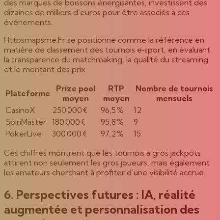
des marques de boissons énergisantes, investissent des
dizaines de milliers d’euros pour être associés à ces
événements.
Httpsmapsme.Fr se positionne comme la référence en
matière de classement des tournois e‑sport, en évaluant
la transparence du matchmaking, la qualité du streaming
et le montant des prix.
Prize pool
RTP
Nombre de tournois
Plateforme
moyen
moyen
mensuels
CasinoX
250 000 €
96,5 %
12
SpinMaster
180 000 €
95,8 %
9
PokerLive
300 000 €
97,2 %
15
Ces chiffres montrent que les tournois à gros jackpots
attirent non seulement les gros joueurs, mais également
les amateurs cherchant à profiter d’une visibilité accrue.
6. Perspectives futures : IA, réalité
augmentée et personnalisation des