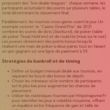
proposant des “live‑dealer leagues” : chaque semaine, les
participants accumulent des points sur plusieurs tables, le
total déterminant le classement final.
Parallèlement, les tournois cross‑game voient le jour. Un
exemple concret : le “Casino Grand Prix” de 2021
combine les scores de slots (
Starburst
), de poker (table
de poker Texas Hold’em) et de roulette (mise sur le noir).
Les joueurs obtiennent des points bonus lorsqu’ils
réalisent une main de poker à deux paires tout en faisant
un spin gagnant sur une ligne de paiement à 5 €.
Stratégies de bankroll et de timing
Définir un budget mensuel dédié aux tournois, en
séparant les buy‑in des bonus de dépôt.
Choisir les créneaux où le nombre de participants
est le plus bas pour augmenter les chances de
placement.
Utiliser les statistiques fournies par Httpsmapsme.Fr
pour identifier les jeux à volatilité moyenne, offrant
un équilibre entre fréquence de gain et taille du