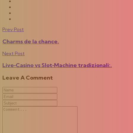
Prev Post
Charms de la chance.
Next Post
Live‑Casino vs Slot‑Machine tradizionali:.
Leave A Comment