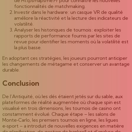
de Httpsmapsme.Fr pour connaître les nouvelles
fonctionnalités de matchmaking.
Investir dans le hardware : un casque VR de qualité
améliore la réactivité et la lecture des indicateurs de
volatilité.
Analyser les historiques de tournois : exploiter les
rapports de performance fournis par les sites de
revue pour identifier les moments où la volatilité est
la plus basse.
En adoptant ces stratégies, les joueurs pourront anticiper
les changements de métagame et conserver un avantage
durable.
Conclusion
De l’Antiquité, où les dés étaient jetés sur du sable, aux
plateformes de réalité augmentée où chaque spin est
visualisé en trois dimensions, les tournois de casino ont
constamment évolué. Chaque étape – les salons de
Monte‑Carlo, les premiers tournois en ligne, les ligues
e‑sport – a introduit de nouvelles exigences en matière
de planification, de gestion de bankroll et d’analyse de