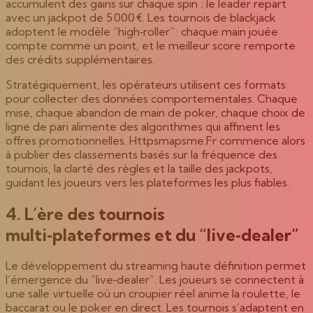
accumulent des gains sur chaque spin ; le leader repart
avec un jackpot de 5 000 €. Les tournois de blackjack
adoptent le modèle “high‑roller” : chaque main jouée
compte comme un point, et le meilleur score remporte
des crédits supplémentaires.
Stratégiquement, les opérateurs utilisent ces formats
pour collecter des données comportementales. Chaque
mise, chaque abandon de main de poker, chaque choix de
ligne de pari alimente des algorithmes qui affinent les
offres promotionnelles. Httpsmapsme.Fr commence alors
à publier des classements basés sur la fréquence des
tournois, la clarté des règles et la taille des jackpots,
guidant les joueurs vers les plateformes les plus fiables.
4. L’ère des tournois
multi‑plateformes et du “live‑dealer”
Le développement du streaming haute définition permet
l’émergence du “live‑dealer”. Les joueurs se connectent à
une salle virtuelle où un croupier réel anime la roulette, le
baccarat ou le poker en direct. Les tournois s’adaptent en