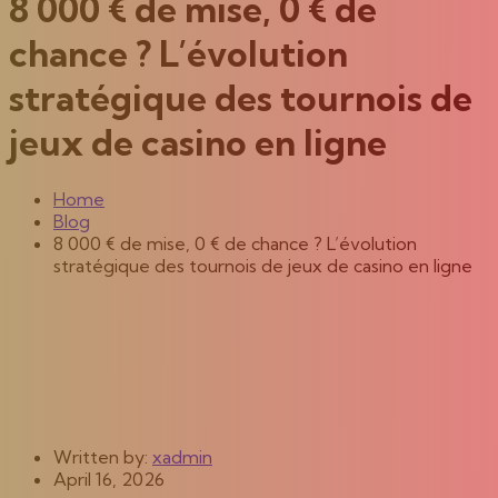
8 000 € de mise, 0 € de
chance ? L’évolution
stratégique des tournois de
jeux de casino en ligne
Home
Blog
8 000 € de mise, 0 € de chance ? L’évolution
stratégique des tournois de jeux de casino en ligne
Written by:
xadmin
April 16, 2026