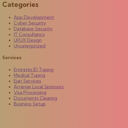
Categories
App Development
Cyber Security
Database Security
IT Consultancy
UI/UX Design
Uncategorized
Services
Emirates ID Typing
Medical Typing
Ejari Services
Arrange Local Sponsors
Visa Processing
Documents Clearing
Business Setup