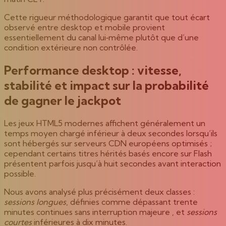
Cette rigueur méthodologique garantit que tout écart
observé entre desktop et mobile provient
essentiellement du canal lui‑même plutôt que d’une
condition extérieure non contrôlée.
Performance desktop : vitesse,
stabilité et impact sur la probabilité
de gagner le jackpot
Les jeux HTML5 modernes affichent généralement un
temps moyen chargé inférieur à deux secondes lorsqu’ils
sont hébergés sur serveurs CDN européens optimisés ;
cependant certains titres hérités basés encore sur Flash
présentent parfois jusqu’à huit secondes avant interaction
possible.
Nous avons analysé plus précisément deux classes :
sessions longues
, définies comme dépassant trente
minutes continues sans interruption majeure , et
sessions
courtes
inférieures à dix minutes.