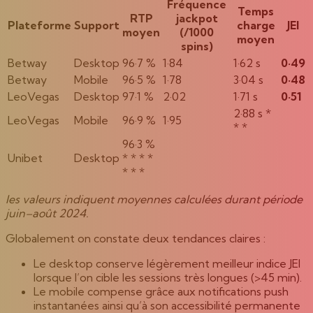
Fréquence
Temps
RTP
jackpot
Plateforme
Support
charge
JEI
moyen
(/1000
moyen
spins)
Betway
Desktop
96·7 %
1·84
1·62 s
0·49
Betway
Mobile
96·5 %
1·78
3·04 s
0·48
LeoVegas
Desktop
97·1 %
2·02
1·71 s
0·51
2·88 s *
LeoVegas
Mobile
96·9 %
1·95
* *
96·3 %
Unibet
Desktop
* * * *
* * *
les valeurs indiquent moyennes calculées durant période
juin–août 2024.
Globalement on constate deux tendances claires :
Le desktop conserve légèrement meilleur indice JEI
lorsque l’on cible les sessions très longues (>45 min).
Le mobile compense grâce aux notifications push
instantanées ainsi qu’à son accessibilité permanente