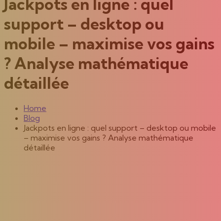
Jackpots en ligne : quel
support – desktop ou
mobile – maximise vos gains
? Analyse mathématique
détaillée
Home
Blog
Jackpots en ligne : quel support – desktop ou mobile
– maximise vos gains ? Analyse mathématique
détaillée