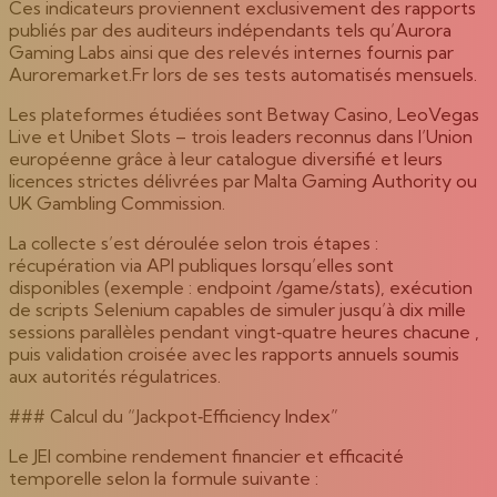
Ces indicateurs proviennent exclusivement des rapports
publiés par des auditeurs indépendants tels qu’Aurora
Gaming Labs ainsi que des relevés internes fournis par
Auroremarket.Fr lors de ses tests automatisés mensuels.
Les plateformes étudiées sont Betway Casino, LeoVegas
Live et Unibet Slots – trois leaders reconnus dans l’Union
européenne grâce à leur catalogue diversifié et leurs
licences strictes délivrées par Malta Gaming Authority ou
UK Gambling Commission.
La collecte s’est déroulée selon trois étapes :
récupération via API publiques lorsqu’elles sont
disponibles (exemple : endpoint /game/stats), exécution
de scripts Selenium capables de simuler jusqu’à dix mille
sessions parallèles pendant vingt‑quatre heures chacune ,
puis validation croisée avec les rapports annuels soumis
aux autorités régulatrices.
### Calcul du “Jackpot‑Efficiency Index”
Le JEI combine rendement financier et efficacité
temporelle selon la formule suivante :