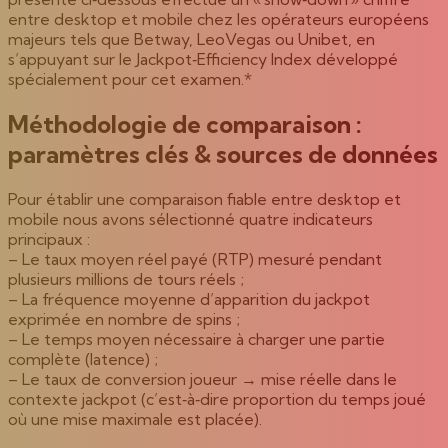
entre desktop et mobile chez les opérateurs européens
majeurs tels que Betway, LeoVegas ou Unibet, en
s’appuyant sur le Jackpot‑Efficiency Index développé
spécialement pour cet examen.*
Méthodologie de comparaison :
paramètres clés & sources de données
Pour établir une comparaison fiable entre desktop et
mobile nous avons sélectionné quatre indicateurs
principaux :
– Le taux moyen réel payé (RTP) mesuré pendant
plusieurs millions de tours réels ;
– La fréquence moyenne d’apparition du jackpot
exprimée en nombre de spins ;
– Le temps moyen nécessaire à charger une partie
complète (latence) ;
– Le taux de conversion joueur → mise réelle dans le
contexte jackpot (c’est‑à‑dire proportion du temps joué
où une mise maximale est placée).