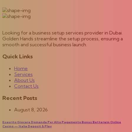
Looking for a business setup services provider in Dubai.
Golden Hands streamline the setup process, ensuring a
smooth and successful business launch.
Quick Links
Home
Services
About Us
Contact Us
Recent Posts
August 8, 2026
Esaurito Giocare Domanda Per Alto Pagamento Bonus Betterwin Online
Casino — Italia Deposit & Play