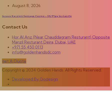
August 8, 2026
Incave Kaszinó Spinaga Casino – HU Play Instantly
Contact Us
Hor Al Anz (Near Chauddagram Resturant) Opposite
Manzil Resturant Deira, Dubai, UAE
+971 55 450 0113
info@goldenhandsdc.com
get A Quote
Copyright © 2024 Golden Hands. All Rights Reserved.
Developed By Godesign