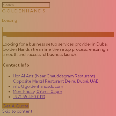
G
O
L
D
E
N
H
A
N
D
S
Loading
Looking for a business setup services provider in Dubai.
Golden Hands streamline the setup process, ensuring a
smooth and successful business launch.
Contact Info
Hor Al Anz (Near Chauddagram Resturant)
Opposite Manzil Resturant Deira, Dubai, UAE
info@goldenhandsdc.com
Mon-Friday, 09am -05pm
+971 55 450 0113
Get A Quote
Skip to content