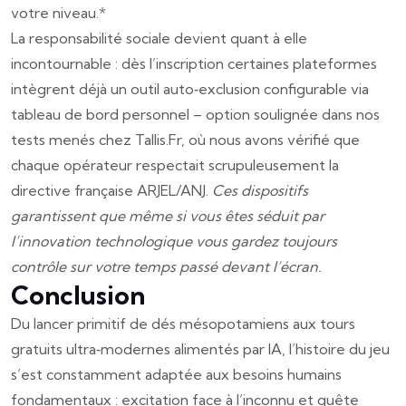
votre niveau.*
La responsabilité sociale devient quant à elle
incontournable : dès l’inscription certaines plateformes
intègrent déjà un outil auto‑exclusion configurable via
tableau de bord personnel – option soulignée dans nos
tests menés chez Tallis.Fr, où nous avons vérifié que
chaque opérateur respectait scrupuleusement la
directive française ARJEL/ANJ.
Ces dispositifs
garantissent que même si vous êtes séduit par
l’innovation technologique vous gardez toujours
contrôle sur votre temps passé devant l’écran.
Conclusion
Du lancer primitif de dés mésopotamiens aux tours
gratuits ultra‑modernes alimentés par IA, l’histoire du jeu
s’est constamment adaptée aux besoins humains
fondamentaux : excitation face à l’inconnu et quête