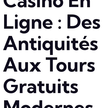
Casino En
Ligne : Des
Antiquités
Aux Tours
Gratuits
Modernes