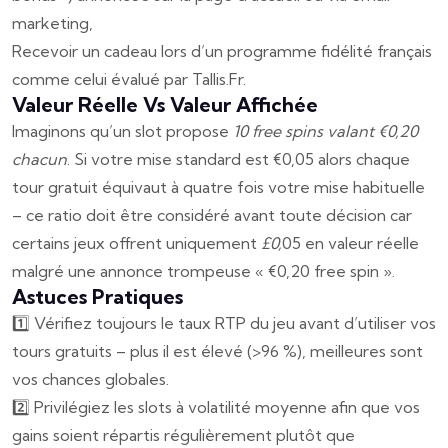
marketing,
Recevoir un cadeau lors d’un programme fidélité français
comme celui évalué par Tallis.Fr.
Valeur Réelle Vs Valeur Affichée
Imaginons qu’un slot propose
10 free spins valant €0,20
chacun
. Si votre mise standard est €0,05 alors chaque
tour gratuit équivaut à quatre fois votre mise habituelle
– ce ratio doit être considéré avant toute décision car
certains jeux offrent uniquement
£0,
05 en valeur réelle
malgré une annonce trompeuse « €0,20 free spin ».
Astuces Pratiques
1️⃣ Vérifiez toujours le taux RTP du jeu avant d’utiliser vos
tours gratuits – plus il est élevé (>96 %), meilleures sont
vos chances globales.
2️⃣ Privilégiez les slots à volatilité moyenne afin que vos
gains soient répartis régulièrement plutôt que