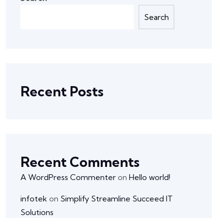
Search
Recent Posts
Recent Comments
A WordPress Commenter
on
Hello world!
infotek
on
Simplify Streamline Succeed IT
Solutions