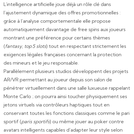
L’intelligence artificielle joue déjà un rôle clé dans
l’ajustement dynamique des offres promotionnelles :
grâce à l’analyse comportementale elle propose
automatiquement davantage de free spins aux joueurs
montrant une préférence pour certains thèmes
(
fantasy
,
top 5 slots
) tout en respectant strictement les
exigences légales françaises concernant la protection
des mineurs et le jeu responsable.
Parallèlement plusieurs studios développent des projets
AR/VR permettant au joueur depuis son salon de
pénétrer virtuellement dans une salle luxueuse rappelant
Monte Carlo ; on pourra ainsi toucher physiquement ses
jetons virtuels via contrôleurs haptiques tout en
conservant toutes les fonctions classiques comme le pari
sportif (
paris sportifs
) ou même jouer au poker contre
avatars intelligents capables d’adapter leur style selon