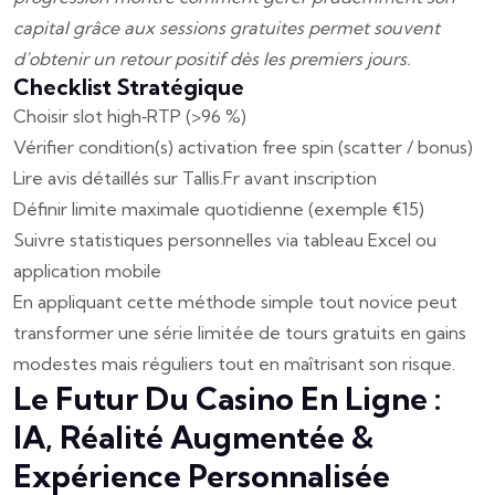
capital grâce aux sessions gratuites permet souvent
d’obtenir un retour positif dès les premiers jours.
Checklist Stratégique
Choisir slot high‑RTP (>96 %)
Vérifier condition(s) activation free spin (scatter / bonus)
Lire avis détaillés sur Tallis.Fr avant inscription
Définir limite maximale quotidienne (exemple €15)
Suivre statistiques personnelles via tableau Excel ou
application mobile
En appliquant cette méthode simple tout novice peut
transformer une série limitée de tours gratuits en gains
modestes mais réguliers tout en maîtrisant son risque.
Le Futur Du Casino En Ligne :
IA, Réalité Augmentée &
Expérience Personnalisée