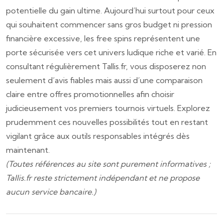
potentielle du gain ultime. Aujourd’hui surtout pour ceux
qui souhaitent commencer sans gros budget ni pression
financière excessive, les free spins représentent une
porte sécurisée vers cet univers ludique riche et varié. En
consultant régulièrement Tallis.fr, vous disposerez non
seulement d’avis fiables mais aussi d’une comparaison
claire entre offres promotionnelles afin choisir
judicieusement vos premiers tournois virtuels.​ Explorez
prudemment ces nouvelles possibilités tout en restant
vigilant grâce aux outils responsables intégrés dès
maintenant.
(Toutes références au site sont purement informatives ;
Tallis.fr reste strictement indépendant et ne propose
aucun service bancaire.)