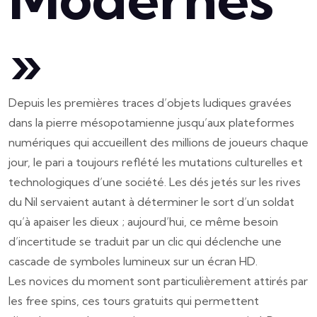
»
Depuis les premières traces d’objets ludiques gravées
dans la pierre mésopotamienne jusqu’aux plateformes
numériques qui accueillent des millions de joueurs chaque
jour, le pari a toujours reflété les mutations culturelles et
technologiques d’une société. Les dés jetés sur les rives
du Nil servaient autant à déterminer le sort d’un soldat
qu’à apaiser les dieux ; aujourd’hui, ce même besoin
d’incertitude se traduit par un clic qui déclenche une
cascade de symboles lumineux sur un écran HD.
Les novices du moment sont particulièrement attirés par
les free spins, ces tours gratuits qui permettent