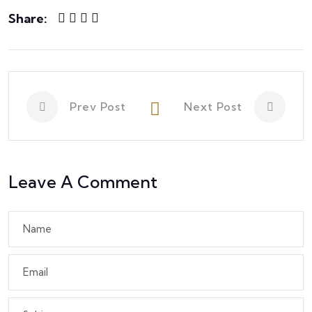
Share:
Prev Post
Next Post
Leave A Comment