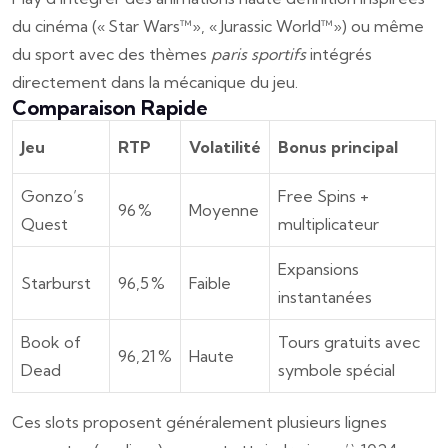
du cinéma (« Star Wars™», « Jurassic World™») ou même
du sport avec des thèmes
paris sportifs
intégrés
directement dans la mécanique du jeu.
Comparaison Rapide
Jeu
RTP
Volatilité
Bonus principal
Gonzo’s
Free Spins +
96 %
Moyenne
Quest
multiplicateur
Expansions
Starburst
96,5 %
Faible
instantanées
Book of
Tours gratuits avec
96,21 %
Haute
Dead
symbole spécial
Ces slots proposent généralement plusieurs lignes