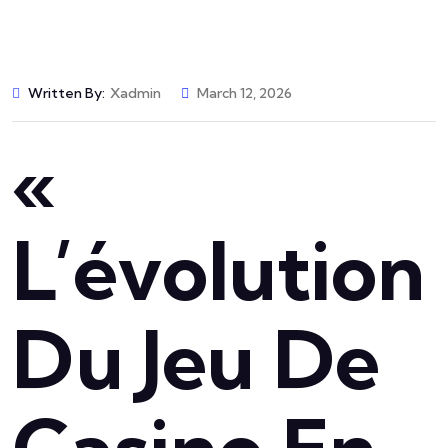
Written By:
Xadmin
March 12, 2026
«
L’évolution
Du Jeu De