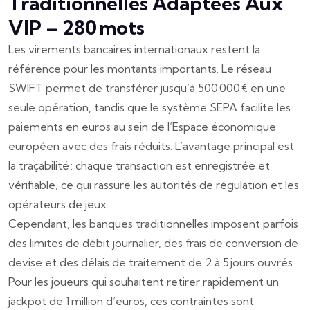
Traditionnelles Adaptées Aux
VIP – 280 Mots
Les virements bancaires internationaux restent la
référence pour les montants importants. Le réseau
SWIFT permet de transférer jusqu’à 500 000 € en une
seule opération, tandis que le système SEPA facilite les
paiements en euros au sein de l’Espace économique
européen avec des frais réduits. L’avantage principal est
la traçabilité : chaque transaction est enregistrée et
vérifiable, ce qui rassure les autorités de régulation et les
opérateurs de jeux.
Cependant, les banques traditionnelles imposent parfois
des limites de débit journalier, des frais de conversion de
devise et des délais de traitement de 2 à 5 jours ouvrés.
Pour les joueurs qui souhaitent retirer rapidement un
jackpot de 1 million d’euros, ces contraintes sont