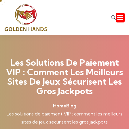
Skip to content
Les Solutions De Paiement
VIP : Comment Les Meilleurs
Sites De Jeux Sécurisent Les
Gros Jackpots
Home
Blog
Les solutions de paiement VIP : comment les meilleurs
sites de jeux sécurisent les gros jackpots