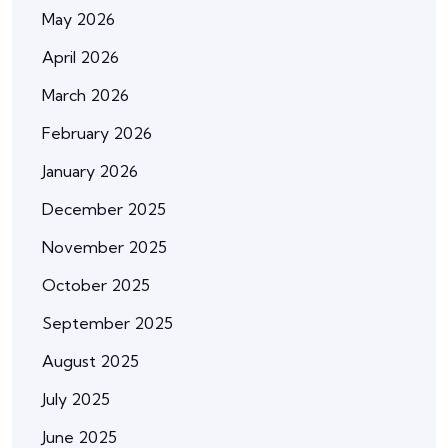
May 2026
April 2026
March 2026
February 2026
January 2026
December 2025
November 2025
October 2025
September 2025
August 2025
July 2025
June 2025