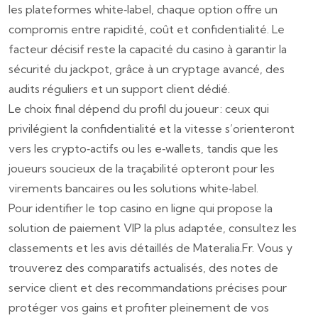
les plateformes white‑label, chaque option offre un
compromis entre rapidité, coût et confidentialité. Le
facteur décisif reste la capacité du casino à garantir la
sécurité du jackpot, grâce à un cryptage avancé, des
audits réguliers et un support client dédié.
Le choix final dépend du profil du joueur : ceux qui
privilégient la confidentialité et la vitesse s’orienteront
vers les crypto‑actifs ou les e‑wallets, tandis que les
joueurs soucieux de la traçabilité opteront pour les
virements bancaires ou les solutions white‑label.
Pour identifier le top casino en ligne qui propose la
solution de paiement VIP la plus adaptée, consultez les
classements et les avis détaillés de Materalia.Fr. Vous y
trouverez des comparatifs actualisés, des notes de
service client et des recommandations précises pour
protéger vos gains et profiter pleinement de vos