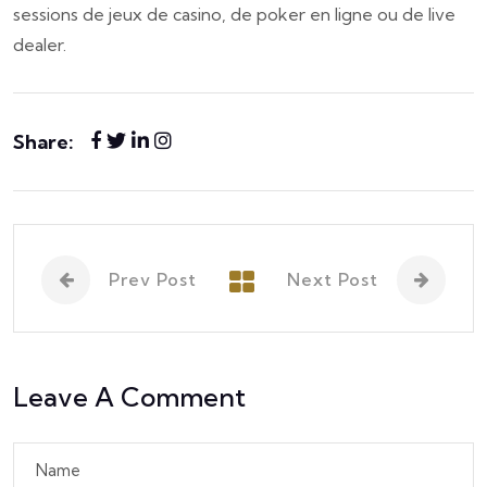
sessions de jeux de casino, de poker en ligne ou de live
dealer.
Share:
Prev Post
Next Post
Leave A Comment