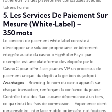
l’Ethereum via des plateformes compatibles avec les
tokens FunFair.
5. Les Services De Paiement Sur
Mesure (white‑label) –
350 Mots
Le concept de paiement white‑label consiste à
développer une solution propriétaire, entièrement
intégrée au site du casino. « HighRoller Pay », par
exemple, est une plateforme développée par le
Casino C pour offrir à ses joueurs VIP un processus de
paiement unique, du dépôt à la gestion du jackpot.
Avantages
– Branding : le nom du casino apparaît sur
chaque transaction, renforçant la confiance du joueur.
–
Contrôle total des flux : aucune dépendance à un tiers,
ce qui réduit les frais de commission.
– Expérience client
personnalisée : interface mobile optimisée, notifications