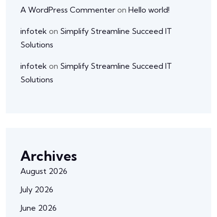
A WordPress Commenter
on
Hello world!
infotek
on
Simplify Streamline Succeed IT
Solutions
infotek
on
Simplify Streamline Succeed IT
Solutions
Archives
August 2026
July 2026
June 2026