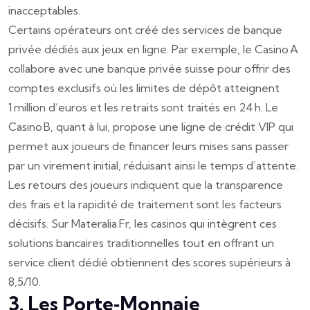
inacceptables.
Certains opérateurs ont créé des services de banque
privée dédiés aux jeux en ligne. Par exemple, le Casino A
collabore avec une banque privée suisse pour offrir des
comptes exclusifs où les limites de dépôt atteignent
1 million d’euros et les retraits sont traités en 24 h. Le
Casino B, quant à lui, propose une ligne de crédit VIP qui
permet aux joueurs de financer leurs mises sans passer
par un virement initial, réduisant ainsi le temps d’attente.
Les retours des joueurs indiquent que la transparence
des frais et la rapidité de traitement sont les facteurs
décisifs. Sur Materalia.Fr, les casinos qui intègrent ces
solutions bancaires traditionnelles tout en offrant un
service client dédié obtiennent des scores supérieurs à
8,5/10.
3. Les Porte‑monnaie