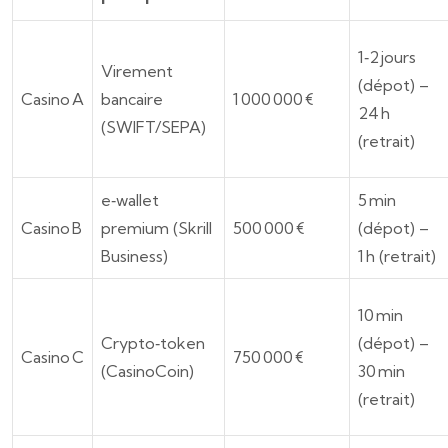
1‑2 jours
Virement
(dépot) –
Casino A
bancaire
1 000 000 €
24 h
(SWIFT/SEPA)
(retrait)
e‑wallet
5 min
Casino B
premium (Skrill
500 000 €
(dépot) –
Business)
1 h (retrait)
10 min
Crypto‑token
(dépot) –
Casino C
750 000 €
(CasinoCoin)
30 min
(retrait)