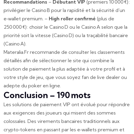
Recommandations
–
Débutant VIP
(premiers 10 000 €) :
privilégier le Casino B pour la rapidité et la sécurité d’un
e‑wallet premium.
–
High roller confirmé
(plus de
250 000 €) : choisir le Casino D ou le Casino A selon que la
priorité soit la vitesse (Casino D) ou la traçabilité bancaire
(Casino A).
Materalia.Fr recommande de consulter les classements
détaillés afin de sélectionner le site qui combine la
solution de paiement la plus adaptée à votre profil et à
votre style de jeu, que vous soyez fan de live dealer ou
adepte du poker en ligne.
Conclusion – 190 Mots
Les solutions de paiement VIP ont évolué pour répondre
aux exigences des joueurs qui misent des sommes
colossales. Des virements bancaires traditionnels aux
crypto‑tokens en passant par les e‑wallets premium et