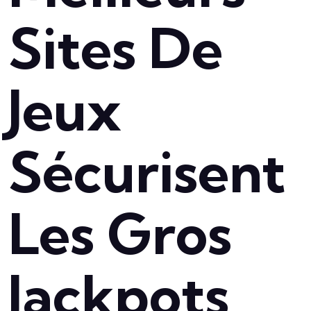
Sites De
Jeux
Sécurisent
Les Gros
Jackpots