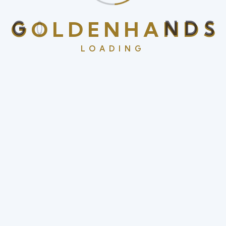
1️⃣ Definisci l’importo massimo da destinare al deposito
G
O
L
D
E
N
H
A
N
D
S
iniziale tenendo conto sia del requisito minimo sia della
tua capacità finanziaria quotidiana.
LOADING
2️⃣ Suddividi il bankroll in unità base (es.: unità da €5 se
prevedi puntate basse su roulette); ciò ti permette di
monitorare facilmente lo scostamento rispetto al
wagering richiesto senza rischiare grosse perdite
premature.
Scegliere Le Varianti Più “bonus‑friendly”
European Roulette vs American Roulette → l’assenza
dello zero doppio riduce drasticamente il margine della
casa passando dal 5·26 % al ~2·70 %, rendendo più facile
soddisfare requisiti low‑wagering.
Blackjack Classic Surrender → alcune versioni offrono
opzioni “early surrender” che abbassano l’RTP medio ma
consentono strategie split‑double mirate ad accelerare il