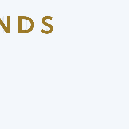
September 2025
August 2025
N
D
S
July 2025
June 2025
May 2025
April 2025
March 2025
July 2024
April 2024