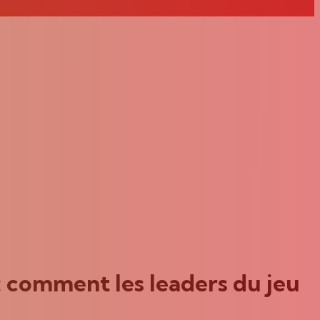
 : comment les leaders du jeu