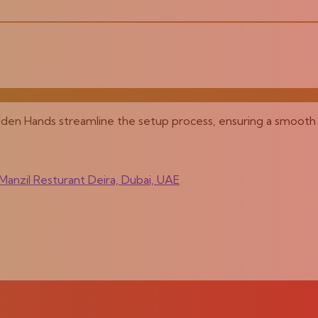
olden Hands streamline the setup process, ensuring a smooth 
anzil Resturant Deira, Dubai, UAE