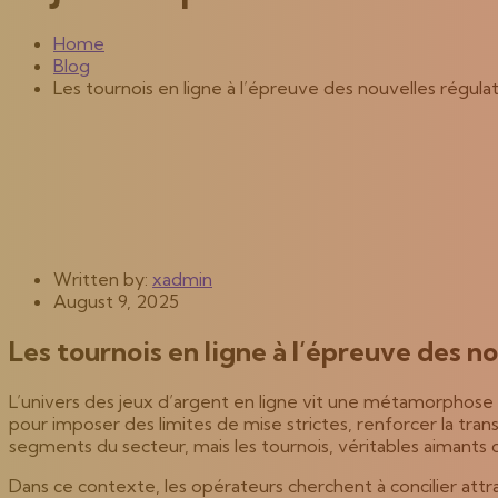
Home
Blog
Les tournois en ligne à l’épreuve des nouvelles régula
Written by:
xadmin
August 9, 2025
Les tournois en ligne à l’épreuve des n
L’univers des jeux d’argent en ligne vit une métamorphose 
pour imposer des limites de mise strictes, renforcer la tr
segments du secteur, mais les tournois, véritables aimants de
Dans ce contexte, les opérateurs cherchent à concilier att