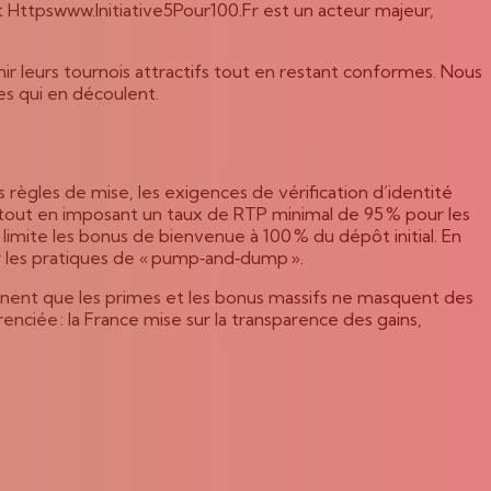
t Httpswww.Initiative5Pour100.Fr est un acteur majeur,
nir leurs tournois attractifs tout en restant conformes. Nous
es qui en découlent.
ègles de mise, les exigences de vérification d’identité
 €, tout en imposant un taux de RTP minimal de 95 % pour les
 limite les bonus de bienvenue à 100 % du dépôt initial. En
er les pratiques de « pump‑and‑dump ».
ignent que les primes et les bonus massifs ne masquent des
ciée : la France mise sur la transparence des gains,