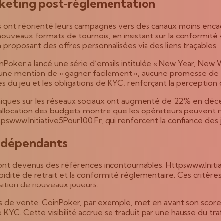
rketing post‑réglementation
urs ont réorienté leurs campagnes vers des canaux moins enca
 nouveaux formats de tournois, en insistant sur la conformité 
n proposant des offres personnalisées via des liens traçables.
oker a lancé une série d’emails intitulée « New Year, New Win
ucune mention de « gagner facilement », aucune promesse de g
es du jeu et les obligations de KYC, renforçant la perception
organiques sur les réseaux sociaux ont augmenté de 22 % en dé
éallocation des budgets montre que les opérateurs peuvent ma
tpswww.Initiative5Pour100.Fr, qui renforcent la confiance des 
 indépendants
ont devenus des références incontournables. Httpswww.Initiat
rapidité de retrait et la conformité réglementaire. Ces critèr
isition de nouveaux joueurs.
e vente. CoinPoker, par exemple, met en avant son score de 9
YC. Cette visibilité accrue se traduit par une hausse du traf