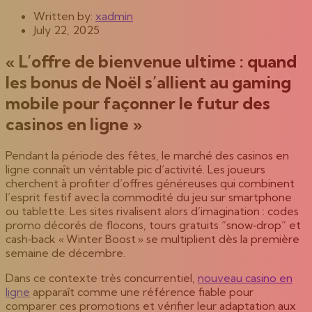
Written by:
xadmin
July 22, 2025
« L’offre de bienvenue ultime : quand
les bonus de Noël s’allient au gaming
mobile pour façonner le futur des
casinos en ligne »
Pendant la période des fêtes, le marché des casinos en
ligne connaît un véritable pic d’activité. Les joueurs
cherchent à profiter d’offres généreuses qui combinent
l’esprit festif avec la commodité du jeu sur smartphone
ou tablette. Les sites rivalisent alors d’imagination : codes
promo décorés de flocons, tours gratuits “snow‑drop” et
cash‑back « Winter Boost » se multiplient dès la première
semaine de décembre.
Dans ce contexte très concurrentiel,
nouveau casino en
ligne
apparaît comme une référence fiable pour
comparer ces promotions et vérifier leur adaptation aux