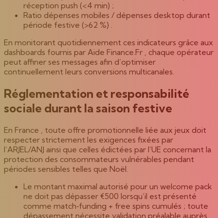
réception push (<4 min) ;
Ratio dépenses mobiles / dépenses desktop durant
période festive (>62 %) .
En monitorant quotidiennement ces indicateurs grâce aux
dashboards fournis par Aide Finance.Fr , chaque opérateur
peut affiner ses messages afin d’optimiser
continuellement leurs conversions multicanales.
Réglementation et responsabilité
sociale durant la saison festive
En France , toute offre promotionnelle liée aux jeux doit
respecter strictement les exigences fixées par
l’ARJEL/ANJ ainsi que celles édictées par l’UE concernant la
protection des consommateurs vulnérables pendant
périodes sensibles telles que Noël.
Le montant maximal autorisé pour un welcome pack
ne doit pas dépasser €500 lorsqu’il est présenté
comme match‐funding + free spins cumulés ; toute
dépassement nécessite validation préalable auprès