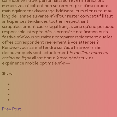
sur mobilité fluide, personnalisation IA et interactions
immersives récoltent non seulement plus d’inscriptions
mais également davantage fidélisent leurs clients tout au
long de l’année suivante.\n\nPour rester compétitif il faut
anticiper ces tendances tout en respectnant
scrupuleusement cadre légal français ainsi qu’une politique
responsable intégrée dès la première notification push
festive.\n\nVous souhaitez comparer rapidement quelles
offres correspondent réellement à vos attentes ?
Rendez-vous sans attendre sur Aide Finance.Fr afin
découvrir quels sont actuellement
le meilleur nouveau
casino en ligne
alliant bonus Xmas généreux et
expérience mobile optimale.\n\n—
Share:
Prev Post