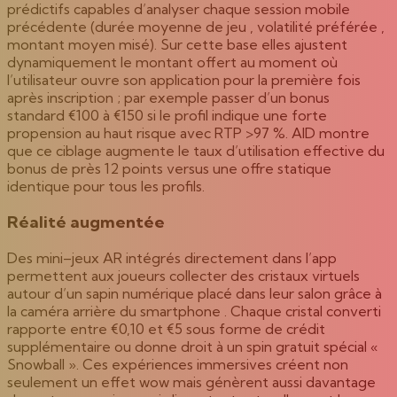
prédictifs capables d’analyser chaque session mobile
précédente (durée moyenne de jeu , volatilité préférée ,
montant moyen misé). Sur cette base elles ajustent
dynamiquement le montant offert au moment où
l’utilisateur ouvre son application pour la première fois
après inscription ; par exemple passer d’un bonus
standard €100 à €150 si le profil indique une forte
propension au haut risque avec RTP >97 %. AID montre
que ce ciblage augmente le taux d’utilisation effective du
bonus de près 12 points versus une offre statique
identique pour tous les profils.
Réalité augmentée
Des mini–jeux AR intégrés directement dans l’app
permettent aux joueurs collecter des cristaux virtuels
autour d’un sapin numérique placé dans leur salon grâce à
la caméra arrière du smartphone . Chaque cristal converti
rapporte entre €0,10 et €5 sous forme de crédit
supplémentaire ou donne droit à un spin gratuit spécial «
Snowball ». Ces expériences immersives créent non
seulement un effet wow mais génèrent aussi davantage