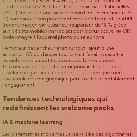
Christmas Miracle
(RTP = 96 %), ainsi qu’un cashback
quotidien limité à €20 hors limites maximales habituelles
(€500). Résultat ? Une hausse record des inscriptions (+23
%) comparée à son précédent mois non festif et un ARPU
(revenu moyen par utilisateur) supérieur de 18 % grâce
aux dépôts mobiles immédiats post‑bonus activé via QR
code intégré à l’appareil photo du téléphone.
Le facteur déclencheur était surtout l’ajout d’une
animation AR où chaque tour gratuit faisait apparaître
virtuellement un petit cadeau sous forme d’objet
tridimensionnel que l’utilisateur pouvait toucher pour
révéler son gain supplémentaire — preuve que même
une simple couche graphique peut multiplier notablement
l’engagement.
Tendances technologiques qui
redéfinissent les welcome packs
IA & machine learning
Les plateformes modernes utilisent déjà des algorithmes