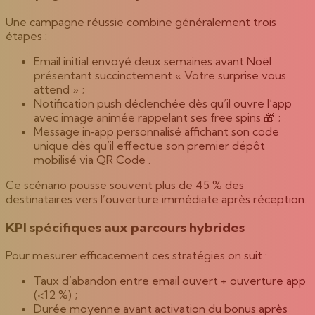
Une campagne réussie combine généralement trois
étapes :
Email initial envoyé deux semaines avant Noël
présentant succinctement « Votre surprise vous
attend » ;
Notification push déclenchée dès qu’il ouvre l’app
avec image animée rappelant ses free spins 🎁 ;
Message in‑app personnalisé affichant son code
unique dès qu’il effectue son premier dépôt
mobilisé via QR Code .
Ce scénario pousse souvent plus de 45 % des
destinataires vers l’ouverture immédiate après réception.
KPI spécifiques aux parcours hybrides
Pour mesurer efficacement ces stratégies on suit :
Taux d’abandon entre email ouvert + ouverture app
(<12 %) ;
Durée moyenne avant activation du bonus après