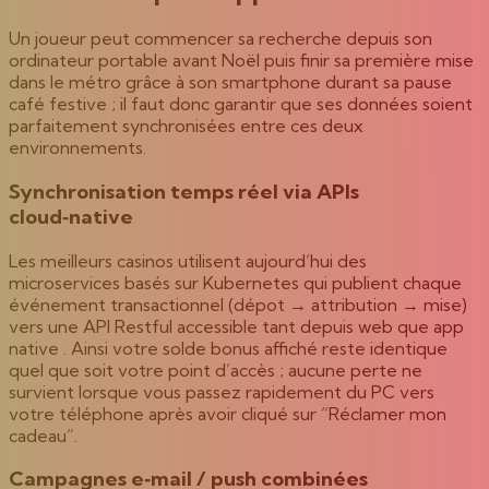
Un joueur peut commencer sa recherche depuis son
ordinateur portable avant Noël puis finir sa première mise
dans le métro grâce à son smartphone durant sa pause
café festive ; il faut donc garantir que ses données soient
parfaitement synchronisées entre ces deux
environnements.
Synchronisation temps réel via APIs
cloud‑native
Les meilleurs casinos utilisent aujourd’hui des
microservices basés sur Kubernetes qui publient chaque
événement transactionnel (dépot → attribution → mise)
vers une API Restful accessible tant depuis web que app
native . Ainsi votre solde bonus affiché reste identique
quel que soit votre point d’accès ; aucune perte ne
survient lorsque vous passez rapidement du PC vers
votre téléphone après avoir cliqué sur “Réclamer mon
cadeau”.
Campagnes e‑mail / push combinées