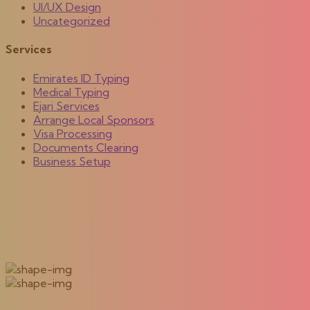
UI/UX Design
Uncategorized
Services
Emirates ID Typing
Medical Typing
Ejari Services
Arrange Local Sponsors
Visa Processing
Documents Clearing
Business Setup