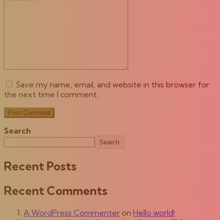
Save my name, email, and website in this browser for
the next time I comment.
Search
Search
Recent Posts
Recent Comments
A WordPress Commenter
on
Hello world!