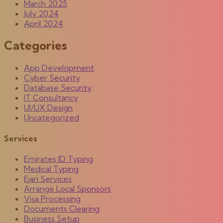
March 2025
July 2024
April 2024
Categories
App Development
Cyber Security
Database Security
IT Consultancy
UI/UX Design
Uncategorized
Services
Emirates ID Typing
Medical Typing
Ejari Services
Arrange Local Sponsors
Visa Processing
Documents Clearing
Business Setup