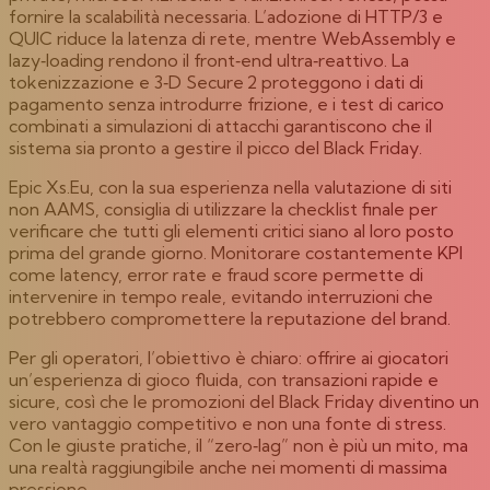
fornire la scalabilità necessaria. L’adozione di HTTP/3 e
QUIC riduce la latenza di rete, mentre WebAssembly e
lazy‑loading rendono il front‑end ultra‑reattivo. La
tokenizzazione e 3‑D Secure 2 proteggono i dati di
pagamento senza introdurre frizione, e i test di carico
combinati a simulazioni di attacchi garantiscono che il
sistema sia pronto a gestire il picco del Black Friday.
Epic Xs.Eu, con la sua esperienza nella valutazione di siti
non AAMS, consiglia di utilizzare la checklist finale per
verificare che tutti gli elementi critici siano al loro posto
prima del grande giorno. Monitorare costantemente KPI
come latency, error rate e fraud score permette di
intervenire in tempo reale, evitando interruzioni che
potrebbero compromettere la reputazione del brand.
Per gli operatori, l’obiettivo è chiaro: offrire ai giocatori
un’esperienza di gioco fluida, con transazioni rapide e
sicure, così che le promozioni del Black Friday diventino un
vero vantaggio competitivo e non una fonte di stress.
Con le giuste pratiche, il “zero‑lag” non è più un mito, ma
una realtà raggiungibile anche nei momenti di massima
pressione.