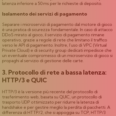
latenza inferiore a 50 ms per le richieste di deposito.
Isolamento dei servizi di pagamento
Separare i microservizi di pagamento dal motore di gioco
è una pratica di sicurezza fondamentale. In caso di attacco
DDoS mirato al gioco, il servizio di pagamento rimane
operativo, grazie a regole di rete che limitano il traffico
verso le API di pagamento. Inoltre, l’uso di VPC (Virtual
Private Cloud) e di security group dedicati impedisce che
un eventuale compromesso di un microservizio di gioco si
propaghi al servizio di gestione delle carte.
3. Protocollo di rete a bassa latenza:
HTTP/3 e QUIC
HTTP/3 è la versione più recente del protocollo di
trasferimento web, basata su QUIC, un protocollo di
trasporto UDP ottimizzato per ridurre la latenza di
handshake e per gestire meglio la perdita di pacchetti. A
differenza di HTTP/2, che si appoggia su TCP, HTTP/3