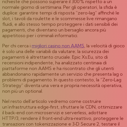
richieste che possono superare il 300 % rispetto a un
normale giorno di settimana. Per gli operatori, la sfida è
duplice: garantire tempi di risposta “zero‑lag” affinché le
slot, i tavoli da roulette e le scommesse live rimangano
fluidi, e allo stesso tempo proteggere i dati sensibili dei
pagamenti, che diventano un bersaglio ancora più
appetitoso per i criminali informatici.
Per chi cerca i
migliori casino non AAMS
, la velocità di gioco
è solo una delle variabili da valutare; la sicurezza dei
pagamenti è altrettanto cruciale. Epic Xs.Eu, sito di
recensioni indipendente, ha analizzato centinaia di
piattaforme non AAMS e ha riscontrato che gli utenti
abbandonano rapidamente un servizio che presenta lag o
problemi di pagamento. In questo contesto, la “Zero‑Lag
Strategy” diventa una vera e propria necessità operativa,
non più un optional.
Nel resto dell’articolo vedremo come costruire
un’infrastruttura edge‑first, sfruttare le CDN, ottimizzare
il back‑end con microservizi e serverless, adottare
HTTP/3, rendere il front‑end ultra‑reattivo, proteggere le
transazioni con tokenizzazione e 3‑D Secure 2, testare il