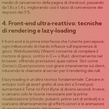
medio di caricamento della pagina di checkout, passando
da 1,8 s a 1,4 s, migliorando così il tasso di conversione dei
depositi del 5 %.
4. Front‑end ultra‑reattivo: tecniche
di rendering e lazy‑loading
Il front‑end è la prima interfaccia che l’utente percepisce;
ogni millisecondo di ritardo influisce sull’esperienza di
gioco. WebAssembly (Wasm) consente di compilare il
motore di gioco, scritto in C++ o Rust, direttamente nel
browser, offrendo prestazioni quasi native. Slot come
Gonzo’s Quest
possono così girare interamente sul client,
riducendo le chiamate al server per il rendering dei rulli.
Il lazy‑loading è un’altra tecnica fondamentale. Caricare in
anticipo tutti gli asset grafici di una slot a 5‑reel può
aumentare il Time‑to‑First‑Byte di diversi secondi. Invece,
si caricano solo le risorse necessarie per la prima
visualizzazione (sfondo, pulsanti, primo set di simboli) e si
scaricano dinamicamente gli effetti sonori e le animazioni
di vincita al momento del trigger.