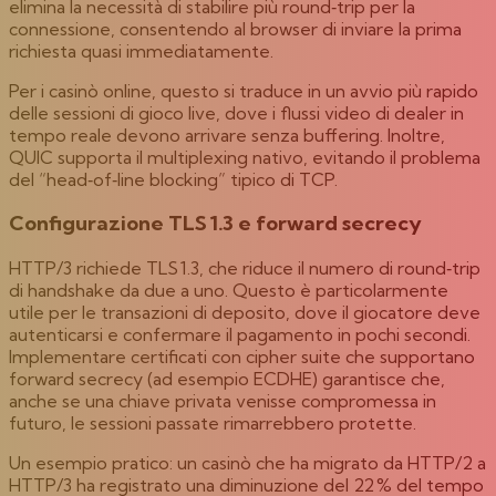
elimina la necessità di stabilire più round‑trip per la
connessione, consentendo al browser di inviare la prima
richiesta quasi immediatamente.
Per i casinò online, questo si traduce in un avvio più rapido
delle sessioni di gioco live, dove i flussi video di dealer in
tempo reale devono arrivare senza buffering. Inoltre,
QUIC supporta il multiplexing nativo, evitando il problema
del “head‑of‑line blocking” tipico di TCP.
Configurazione TLS 1.3 e forward secrecy
HTTP/3 richiede TLS 1.3, che riduce il numero di round‑trip
di handshake da due a uno. Questo è particolarmente
utile per le transazioni di deposito, dove il giocatore deve
autenticarsi e confermare il pagamento in pochi secondi.
Implementare certificati con cipher suite che supportano
forward secrecy (ad esempio ECDHE) garantisce che,
anche se una chiave privata venisse compromessa in
futuro, le sessioni passate rimarrebbero protette.
Un esempio pratico: un casinò che ha migrato da HTTP/2 a
HTTP/3 ha registrato una diminuzione del 22 % del tempo