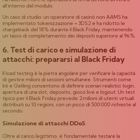
all’interno del modulo.
Un caso di studio: un operatore di casinò non AAMS ha
implementato tokenizzazione + 3DS2 e ha ridotto le
chargeback del 18 % durante il Black Friday, mantenendo
un tasso di completamento dei depositi superiore al 96 %.
6. Test di carico e simulazione di
attacchi: prepararsi al Black Friday
Il load testing è la pietra angolare per verificare la capacità
di gestire milioni di sessioni simultanee. Strumenti come
k6 e Gatling consentono di definire scenari realistici: login,
apertura di una slot, deposito, gioco live e logout. Un test
tipico per il Black Friday prevede 2 milioni di utenti virtuali
distribuiti su 10 regioni, con un picco di 500 000 richieste al
secondo.
Simulazione di attacchi DDoS
Oltre al carico legittimo, è fondamentale testare la