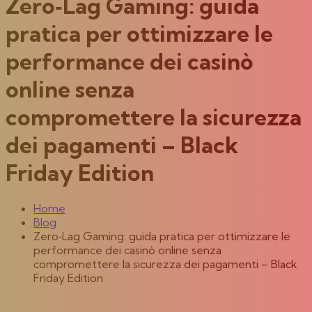
Zero‑Lag Gaming: guida
pratica per ottimizzare le
performance dei casinò
online senza
compromettere la sicurezza
dei pagamenti – Black
Friday Edition
Home
Blog
Zero‑Lag Gaming: guida pratica per ottimizzare le
performance dei casinò online senza
compromettere la sicurezza dei pagamenti – Black
Friday Edition