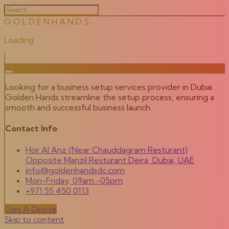
G
O
L
D
E
N
H
A
N
D
S
Loading
Looking for a business setup services provider in Dubai.
Golden Hands streamline the setup process, ensuring a
smooth and successful business launch.
Contact Info
Hor Al Anz (Near Chauddagram Resturant)
Opposite Manzil Resturant Deira, Dubai, UAE
info@goldenhandsdc.com
Mon-Friday, 09am -05pm
+971 55 450 0113
Get A Quote
Skip to content