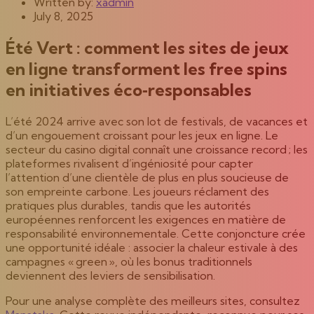
Written by:
xadmin
July 8, 2025
Été Vert : comment les sites de jeux
en ligne transforment les free spins
en initiatives éco‑responsables
L’été 2024 arrive avec son lot de festivals, de vacances et
d’un engouement croissant pour les jeux en ligne. Le
secteur du casino digital connaît une croissance record ; les
plateformes rivalisent d’ingéniosité pour capter
l’attention d’une clientèle de plus en plus soucieuse de
son empreinte carbone. Les joueurs réclament des
pratiques plus durables, tandis que les autorités
européennes renforcent les exigences en matière de
responsabilité environnementale. Cette conjoncture crée
une opportunité idéale : associer la chaleur estivale à des
campagnes « green », où les bonus traditionnels
deviennent des leviers de sensibilisation.
Pour une analyse complète des meilleurs sites, consultez