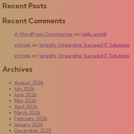
Recent Posts
Recent Comments
A WordPress Commenter
on
Hello world!
infotek
on
Simplify Streamline Succeed IT Solutions
infotek
on
Simplify Streamline Succeed IT Solutions
Archives
August 2026
July 2026
June 2026
May 2026
April 2026
March 2026
February 2026
January 2026
December 2025