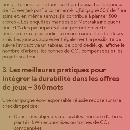
Sur les forums, les retours sont enthousiastes. Un joueur
de “GreenJackpot” a commenté : « J’ai gagné 50 € de free
spins et, en même temps, j’ai contribué à planter 500
arbres ». Les enquêtes menées par Manataka indiquent
que 71 % des participants à une promotion verte
déclarent être plus enclins à recommander le site à leurs
amis. Les joueurs apprécient également la possibilité de
suivre l’impact via un tableau de bord dédié, qui affiche le
nombre d’arbres, les tonnes de CO₂ compensées et les
projets soutenus.
3. Les meilleures pratiques pour
intégrer la durabilité dans les offres
de jeux – 360 mots
Une campagne éco‑responsable réussie repose sur une
checklist précise :
Définir des objectifs mesurables : nombre d’arbres
plantés, kWh économisés ou tonnes de CO₂
compensées.