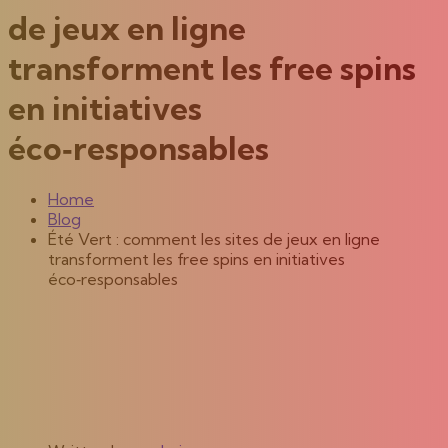
de jeux en ligne
transforment les free spins
en initiatives
éco‑responsables
Home
Blog
Été Vert : comment les sites de jeux en ligne
transforment les free spins en initiatives
éco‑responsables