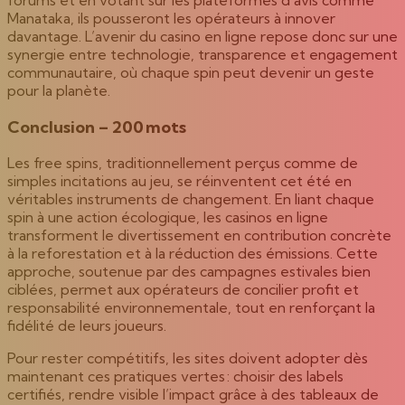
Manataka, ils pousseront les opérateurs à innover
davantage. L’avenir du casino en ligne repose donc sur une
synergie entre technologie, transparence et engagement
communautaire, où chaque spin peut devenir un geste
pour la planète.
Conclusion – 200 mots
Les free spins, traditionnellement perçus comme de
simples incitations au jeu, se réinventent cet été en
véritables instruments de changement. En liant chaque
spin à une action écologique, les casinos en ligne
transforment le divertissement en contribution concrète
à la reforestation et à la réduction des émissions. Cette
approche, soutenue par des campagnes estivales bien
ciblées, permet aux opérateurs de concilier profit et
responsabilité environnementale, tout en renforçant la
fidélité de leurs joueurs.
Pour rester compétitifs, les sites doivent adopter dès
maintenant ces pratiques vertes : choisir des labels
certifiés, rendre visible l’impact grâce à des tableaux de