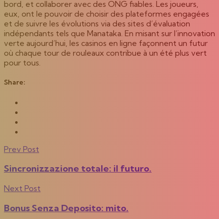
bord, et collaborer avec des ONG fiables. Les joueurs,
eux, ont le pouvoir de choisir des plateformes engagées
et de suivre les évolutions via des sites d’évaluation
indépendants tels que Manataka. En misant sur l’innovation
verte aujourd’hui, les casinos en ligne façonnent un futur
où chaque tour de rouleaux contribue à un été plus vert
pour tous.
Share:
Prev Post
Sincronizzazione totale: il futuro.
Next Post
Bonus Senza Deposito: mito.