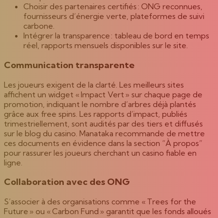
Choisir des partenaires certifiés : ONG reconnues,
fournisseurs d’énergie verte, plateformes de suivi
carbone.
Intégrer la transparence : tableau de bord en temps
réel, rapports mensuels disponibles sur le site.
Communication transparente
Les joueurs exigent de la clarté. Les meilleurs sites
affichent un widget « Impact Vert » sur chaque page de
promotion, indiquant le nombre d’arbres déjà plantés
grâce aux free spins. Les rapports d’impact, publiés
trimestriellement, sont audités par des tiers et diffusés
sur le blog du casino. Manataka recommande de mettre
ces documents en évidence dans la section “À propos”
pour rassurer les joueurs cherchant un casino fiable en
ligne.
Collaboration avec des ONG
S’associer à des organisations comme « Trees for the
Future » ou « Carbon Fund » garantit que les fonds alloués