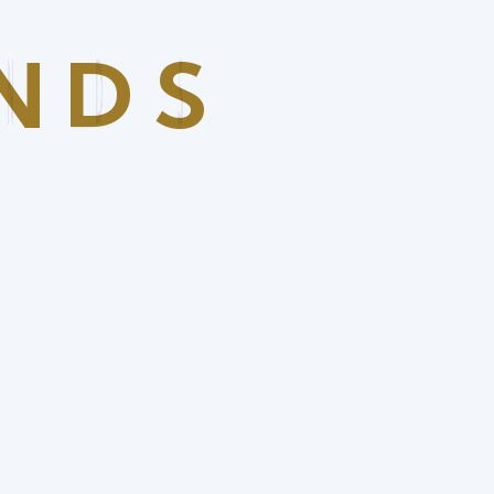
July 2025
N
D
S
June 2025
May 2025
April 2025
March 2025
July 2024
April 2024
Categories
App Development