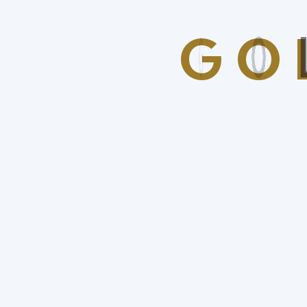
Un approccio sistematico prevede tre passag
– Definire la dimensione dell’unità (% del bank
G
O
– Stabilire un limite massimo di puntata per ro
– Calcolare il rapporto rischio‑premio tenen
su base).
Seguendo questi step è possibile massimizzar
esporre troppo il capitale iniziale.
Sezione 2 – Avven
Valhalla E Oltre
Le slot vichinghe come
Valhalla Raid
o
Runic
attivano meccaniche di respin con “multiplier
che parte da x2 e sale fino a x10 se tutti i rul
Calcolare il ROI potenziale richiede l’identif
esempio, se la probabilità di ottenere uno st