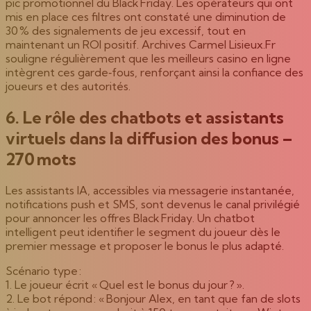
pic promotionnel du Black Friday. Les opérateurs qui ont
mis en place ces filtres ont constaté une diminution de
30 % des signalements de jeu excessif, tout en
maintenant un ROI positif. Archives Carmel Lisieux.Fr
souligne régulièrement que les meilleurs casino en ligne
intègrent ces garde‑fous, renforçant ainsi la confiance des
joueurs et des autorités.
6. Le rôle des chatbots et assistants
virtuels dans la diffusion des bonus –
270 mots
Les assistants IA, accessibles via messagerie instantanée,
notifications push et SMS, sont devenus le canal privilégié
pour annoncer les offres Black Friday. Un chatbot
intelligent peut identifier le segment du joueur dès le
premier message et proposer le bonus le plus adapté.
Scénario type :
1. Le joueur écrit « Quel est le bonus du jour ? ».
2. Le bot répond : « Bonjour Alex, en tant que fan de slots