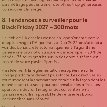
paramétrage peut entraîner des offres trop généreuses
qui réduisent la marge.
8. Tendances à surveiller pour le
Black Friday 2027 – 300 mots
L’avenir de l’IA dans les casinos en ligne s’oriente vers le
deep learning et l’IA générative. D’ici 2027, on s’attend à
voir des bonus créés automatiquement : l’algorithme
génère une promotion unique – par exemple, « 20 % de
dépôt + 75 tours gratuits sur un slot dont le thème est
inspiré de votre playlist Spotify ».
Parallèlement, la réglementation européenne sur le
ciblage publicitaire devient plus stricte. Les directives en
cours imposent la transparence totale sur la façon dont les
données sont utilisées pour personnaliser les offres. Les
opérateurs devront intégrer des consentements
granulaire et offrir la possibilité de refuser les bonus
personnalisés sans pénalité.