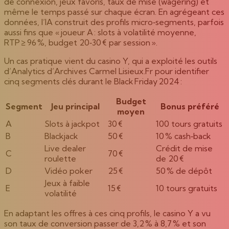
de connexion, jeux favoris, taux de mise (wagering) et
même le temps passé sur chaque écran. En agrégeant ces
données, l’IA construit des profils micro‑segments, parfois
aussi fins que « joueur A : slots à volatilité moyenne,
RTP ≥ 96 %, budget 20‑30 € par session ».
Un cas pratique vient du casino Y, qui a exploité les outils
d’Analytics d’Archives Carmel Lisieux.Fr pour identifier
cinq segments clés durant le Black Friday 2024 :
Budget
Segment
Jeu principal
Bonus préféré
moyen
A
Slots à jackpot
30 €
100 tours gratuits
B
Blackjack
50 €
10 % cash‑back
Live dealer
Crédit de mise
C
70 €
roulette
de 20 €
D
Vidéo poker
25 €
50 % de dépôt
Jeux à faible
E
15 €
10 tours gratuits
volatilité
En adaptant les offres à ces cinq profils, le casino Y a vu
son taux de conversion passer de 3,2 % à 8,7 % et son