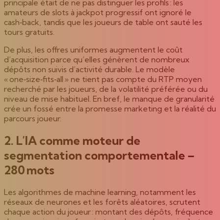
principale était de ne pas distinguer les profils : les
amateurs de slots à jackpot progressif ont ignoré le
cash‑back, tandis que les joueurs de table ont sauté les
tours gratuits.
De plus, les offres uniformes augmentent le coût
d’acquisition parce qu’elles génèrent de nombreux
dépôts non suivis d’activité durable. Le modèle
« one‑size‑fits‑all » ne tient pas compte du RTP moyen
recherché par les joueurs, de la volatilité préférée ou du
niveau de mise habituel. En bref, le manque de granularité
crée un fossé entre la promesse marketing et la réalité du
parcours joueur.
2. L’IA comme moteur de
segmentation comportementale –
280 mots
Les algorithmes de machine learning, notamment les
réseaux de neurones et les forêts aléatoires, scrutent
chaque action du joueur : montant des dépôts, fréquence