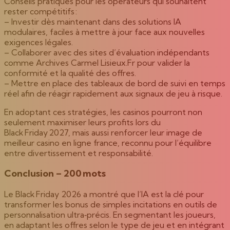
Conseils pratiques pour les opérateurs qui souhaitent
rester compétitifs :
– Investir dès maintenant dans des solutions IA
modulaires, faciles à mettre à jour face aux nouvelles
exigences légales.
– Collaborer avec des sites d’évaluation indépendants
comme Archives Carmel Lisieux.Fr pour valider la
conformité et la qualité des offres.
– Mettre en place des tableaux de bord de suivi en temps
réel afin de réagir rapidement aux signaux de jeu à risque.
En adoptant ces stratégies, les casinos pourront non
seulement maximiser leurs profits lors du
Black Friday 2027, mais aussi renforcer leur image de
meilleur casino en ligne france, reconnu pour l’équilibre
entre divertissement et responsabilité.
Conclusion – 200 mots
Le Black Friday 2026 a montré que l’IA est la clé pour
transformer les bonus de simples incitations en outils de
personnalisation ultra‑précis. En segmentant les joueurs,
en adaptant les offres selon le type de jeu et en intégrant