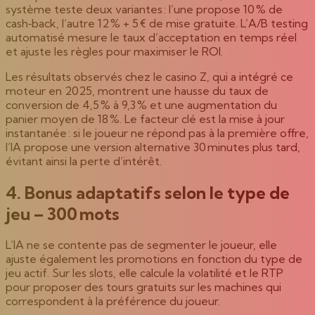
système teste deux variantes : l’une propose 10 % de
cash‑back, l’autre 12 % + 5 € de mise gratuite. L’A/B testing
automatisé mesure le taux d’acceptation en temps réel
et ajuste les règles pour maximiser le ROI.
Les résultats observés chez le casino Z, qui a intégré ce
moteur en 2025, montrent une hausse du taux de
conversion de 4,5 % à 9,3 % et une augmentation du
panier moyen de 18 %. Le facteur clé est la mise à jour
instantanée : si le joueur ne répond pas à la première offre,
l’IA propose une version alternative 30 minutes plus tard,
évitant ainsi la perte d’intérêt.
4. Bonus adaptatifs selon le type de
jeu – 300 mots
L’IA ne se contente pas de segmenter le joueur, elle
ajuste également les promotions en fonction du type de
jeu actif. Sur les slots, elle calcule la volatilité et le RTP
pour proposer des tours gratuits sur les machines qui
correspondent à la préférence du joueur.